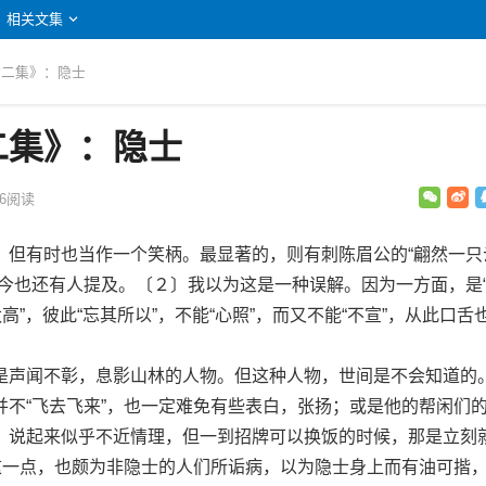
相关文集
文二集》：隐士
二集》：隐士
6
阅读
有时也当作一个笑柄。最显著的，则有刺陈眉公的“翩然一只
至今也还有人提及。〔２〕我以为这是一种误解。因为一方面，是
高”，彼此“忘其所以”，不能“心照”，而又不能“不宣”，从此口舌
声闻不彰，息影山林的人物。但这种人物，世间是不会知道的
并不“飞去飞来”，也一定难免有些表白，张扬；或是他的帮闲们
，说起来似乎不近情理，但一到招牌可以换饭的时候，那是立刻
。这一点，也颇为非隐士的人们所诟病，以为隐士身上而有油可揩