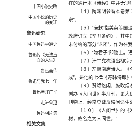
在的通行本《诗经》中并无“聊
中国小说史略
〔４〕陶渊明参看本卷第１７
中国小说的历史
宗”。
的变迁
〔５〕“庚款”指美英等国退
鲁迅研究
政府订立《辛丑条约》，其中
中国鲁迅学通史
未付给的部分“退还”，作为
〔６〕“隐君子”即隐士。语见
鲁迅传《无法直
面的人生》
〔７〕汗牛充栋语出柳宗元《
〔８〕左偃南唐诗人。《全唐
鲁迅画传
成”，是他的七律《寄韩侍郎》
鲁迅与我七十年
〔９〕赞颂悠闲，鼓吹烟茗
鲁迅与许广平
创办《人间世》半月刊，更大
刊物上，经常登载反映闲适生
走进鲁迅
〔１０〕《人间世》的《发刊
鲁迅相片集
材，故名之为人间世。”
相关文集