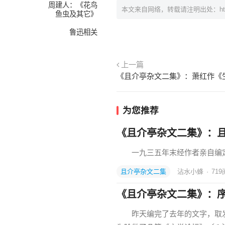
周建人：《花鸟
本文来自网络，转载请注明出处：
h
鱼虫及其它》
鲁迅相关
上一篇
《且介亭杂文二集》：萧红作《
为您推荐
《且介亭杂文二集》：
一九三五年末经作者亲自编定
且介亭杂文二集
沾水小蜂
·
719
《且介亭杂文二集》：
昨天编完了去年的文字，取发