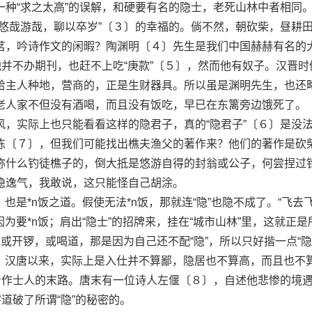
一种“求之太高”的误解，和硬要有名的隐士，老死山林中者相同
“悠哉游哉，聊以卒岁”〔３〕的幸福的。倘不然，朝砍柴，昼耕
茗，吟诗作文的闲暇？陶渊明〔４〕先生是我们中国赫赫有名的
他并不办期刊，也赶不上吃“庚款”〔５〕，然而他有奴子。汉晋时
给主人种地，营商的，正是生财器具。所以虽是渊明先生，也还
老人家不但没有酒喝，而且没有饭吃，早已在东篱旁边饿死了。
实际上也只能看看这样的隐君子，真的“隐君子”〔６〕是没
栋〔７〕，但我们可能找出樵夫渔父的著作来？他们的著作是砍
称什么钓徒樵子的，倒大抵是悠游自得的封翁或公子，何尝捏过
隐逸气，我敢说，这只能怪自己胡涂。
是*n饭之道。假使无法*n饭，那就连“隐”也隐不成了。“飞去
因为要*n饭；肩出“隐士”的招牌来，挂在“城市山林”里，这就正是
们或开锣，或喝道，那是因为自己还不配“隐”，所以只好揩一点“隐
道。汉唐以来，实际上是入仕并不算鄙，隐居也不算高，而且也不
才看作士人的末路。唐末有一位诗人左偃〔８〕，自述他悲惨的境
字道破了所谓“隐”的秘密的。