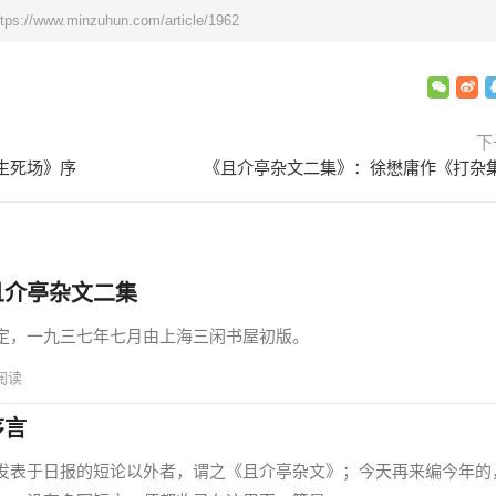
ttps://www.minzuhun.com/article/1962
下
生死场》序
《且介亭杂文二集》：徐懋庸作《打杂
且介亭杂文二集
，一九三七年七月由上海三闲书屋初版。
阅读
序言
表于日报的短论以外者，谓之《且介亭杂文》；今天再来编今年的