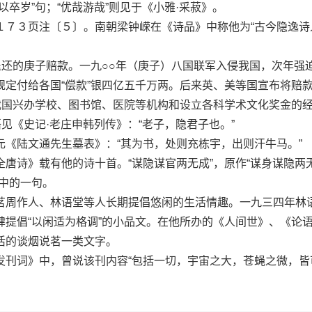
以卒岁”句；“优哉游哉”则见于《小雅·采菽》。
３页注〔５〕。南朝梁钟嵘在《诗品》中称他为“古今隐逸诗
还的庚子赔款。一九○○年（庚子）八国联军入侵我国，次年强
规定付给各国“偿款”银四亿五千万两。后来英、美等国宣布将赔
在我国兴办学校、图书馆、医院等机构和设立各科学术文化奖金的
《史记·老庄申韩列传》：“老子，隐君子也。”
陆文通先生墓表》：“其为书，处则充栋宇，出则汗牛马。”
诗》载有他的诗十首。“谋隐谋官两无成”，原作“谋身谋隐两
中的一句。
周作人、林语堂等人长期提倡悠闲的生活情趣。一九三四年林
肆提倡“以闲适为格调”的小品文。在他所办的《人间世》、《论
活的谈烟说茗一类文字。
词》中，曾说该刊内容“包括一切，宇宙之大，苍蝇之微，皆