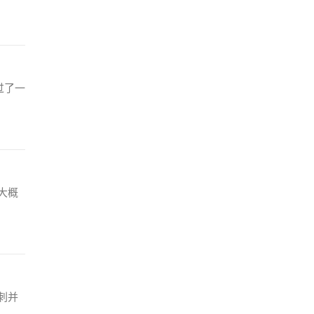
过了一
大概
刺并