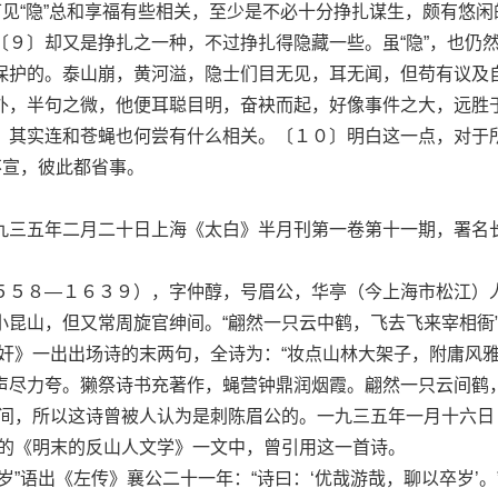
见“隐”总和享福有些相关，至少是不必十分挣扎谋生，颇有悠闲
９〕却又是挣扎之一种，不过挣扎得隐藏一些。虽“隐”，也仍然
保护的。泰山崩，黄河溢，隐士们目无见，耳无闻，但苟有议及
外，半句之微，他便耳聪目明，奋袂而起，好像事件之大，远胜
。其实连和苍蝇也何尝有什么相关。〔１０〕明白这一点，对于
不宣，彼此都省事。
三五年二月二十日上海《太白》半月刊第一卷第十一期，署名
５８—１６３９），字仲醇，号眉公，华亭（今上海市松江）
小昆山，但又常周旋官绅间。“翩然一只云中鹤，飞去飞来宰相衙
隐奸》一出出场诗的末两句，全诗为：“妆点山林大架子，附庸风
声尽力夸。獭祭诗书充著作，蝇营钟鼎润烟霞。翩然一只云间鹤
云间，所以这诗曾被人认为是刺陈眉公的。一九三五年一月十六日
）的《明末的反山人文学》一文中，曾引用这一首诗。
语出《左传》襄公二十一年：“诗曰：‘优哉游哉，聊以卒岁’。