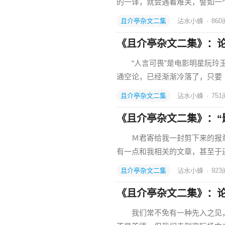
的一译，就会遇着难关，譬如一
且介亭杂文二集
沾水小蜂
·
860
《且介亭杂文二集》：论
“人言可畏”是电影明星阮玲玉
通空论，已经渐渐冷落了，只要
且介亭杂文二集
沾水小蜂
·
751
《且介亭杂文二集》：“
Ｍ君寄给我一封剪下来的报章
有一点和我相关的文章，甚至于
且介亭杂文二集
沾水小蜂
·
923
《且介亭杂文二集》：
我们常不免有一种先入之见，