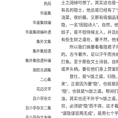
士之阔绰可想了。其实这也是
热风
有名的隐士，他总是已经有了
华盖集
浇菜，夜织屦，又那有吸烟品
华盖集续编
隐，一名“田园诗人”，自然，
华盖集续编补遗
奴子，是不但侍候主人，并且
有些生财之道在，要不然，他
集外文集
所以我们倘要看看隐君子风，
集外集拾遗
的。古今著作，足以汗牛而充
集外集拾遗补编
打鱼。至于那些文士诗翁，自
或斧头柄。要在他们身上赏鉴
南腔北调集
登仕，是*n饭之道，归隐，也
二心集
来”，正是因为要“隐”，也就是
花边文学
“隐”，也就是*n饭之道。帮闲
且介亭杂文
油，其实也还不外乎*n饭之
穷，必须欲“隐”而不得，这
且介亭杂文二集
“谋隐谋官两无成”，是用七个
且介亭杂文末编