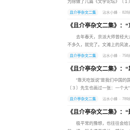
为除做了几篇《文学论坛》〔１
且介亭杂文二集
沾水小蜂
·
828
《且介亭杂文二集》：“京
去年春天，京派大师曾经大大
不多久，就完了。文滩上的风波
且介亭杂文二集
沾水小蜂
·
758
《且介亭杂文二集》：“
“靠天吃饭说”是我们中国的国
〔３〕先生也画过一张：一个大
且介亭杂文二集
沾水小蜂
·
789
《且介亭杂文二集》：“
极平常的豫想，也往往会给实