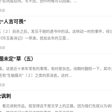
个名词或动词，写不出，创作时候可以回避，…
阅读
“人言可畏”
〔２〕自杀之后，发见于她的遗书中的话。这哄动一时的事件，经
《玲玉香消记》一停演，就如去年的艾霞…
阅读
题未定”草（五）
。这是近十来年常有的事情，有时是杂志。闲暇时翻检一下，其中
还有“生脑膜炎”〔２〕之类的恶消息。这时…
阅读
论讽刺
看见讽刺作品，就觉得这不是文学上的正路，因为我们先就以为讽