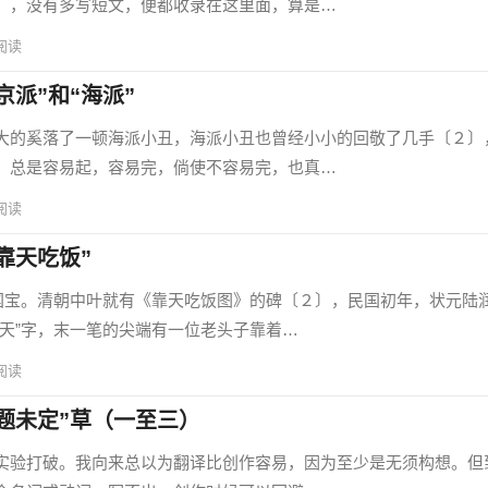
〕，没有多写短文，便都收录在这里面，算是…
阅读
派”和“海派”
的奚落了一顿海派小丑，海派小丑也曾经小小的回敬了几手〔２〕
，总是容易起，容易完，倘使不容易完，也真…
阅读
靠天吃饭”
宝。清朝中叶就有《靠天吃饭图》的碑〔２〕，民国初年，状元陆
“天”字，末一笔的尖端有一位老头子靠着…
阅读
题未定”草（一至三）
验打破。我向来总以为翻译比创作容易，因为至少是无须构想。但