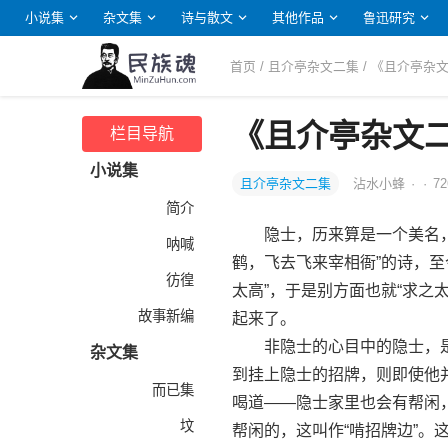
小说集
杂文集
诗与散文
其他作品
鲁迅研究
首页
/
且介亭杂文二集
/ 《且介亭杂
《且介亭杂文
栏目导航
小说集
且介亭杂文二集
沾水小蜂
·
·
72
简介
隐士，历来算是一个美名，但
呐喊
鹤，飞去飞来宰相衙”的诗，
彷徨
太高”，于是别方面也就“求之太
故事新编
起来了。
非隐士的心目中的隐士，是
杂文集
到挂上隐士的招牌，则即使他
而已集
喝道——隐士家里也会有帮闲
坟
帮闲的，这叫作“啃招牌边”