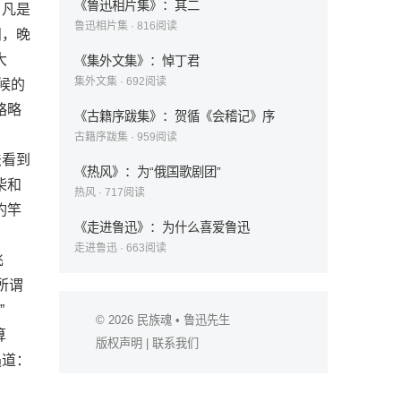
《鲁迅相片集》：其二
。凡是
鲁迅相片集
·
816
阅读
田，晚
大
《集外文集》：悼丁君
集外文集
·
692
阅读
候的
略略
《古籍序跋集》：贺循《会稽记》序
古籍序跋集
·
959
阅读
法看到
《热风》：为“俄国歌剧团”
柴和
热风
·
717
阅读
钓竿
《走进鲁迅》：为什么喜爱鲁迅
走进鲁迅
·
663
阅读
飞
所谓
”
© 2026
民族魂
• 鲁迅先生
算
版权声明
|
联系我们
遇道：