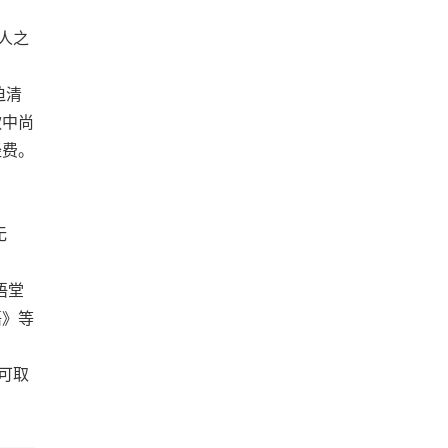
人之
迫清
款中尚
经费。
无
语堂
语》等
可取