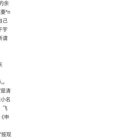
的余
要*n
自己
于宇
所谓
长
人。
”是清
雅小名
，飞
《申
”按现