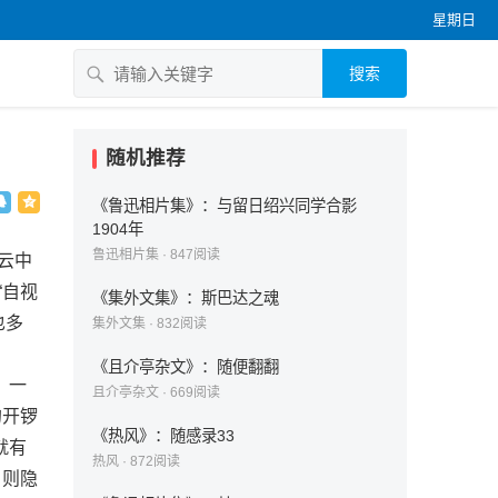
星期日
搜索
随机推荐
《鲁迅相片集》：与留日绍兴同学合影
1904年
鲁迅相片集
·
847
阅读
云中
“自视
《集外文集》：斯巴达之魂
也多
集外文集
·
832
阅读
《且介亭杂文》：随便翻翻
。一
且介亭杂文
·
669
阅读
的开锣
《热风》：随感录33
就有
热风
·
872
阅读
，则隐