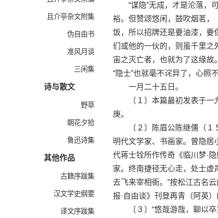
“谋隐”无成，才是沦落，可
且介亭杂文附集
裕。但赞颂悠闲，鼓吹烟茗，〔
饭，所以招牌还是要油漆，要
伪自由书
们或他的一伙的，则虽千里之
准风月谈
宙之灭亡者，也就为了这缘故
三闲集
“隐士”也就毫不诧异了，心照
诗与散文
一月二十五日。
〔１〕本篇最初发表于一九
野草
庚。
朝花夕拾
〔２〕陈眉公陈继儒（１５
鲁迅诗集
明代文学家、书画家。曾隐居
代蒋士铨所作传奇《临川梦·
其他作品
家。终南捷径无心走，处士虚
古籍序跋集
去飞来宰相衙。”按松江古名
汉文学史纲要
报·自由谈》刊登再青（阿英
〔３〕“悠哉游哉，聊以卒岁”
译文序跋集