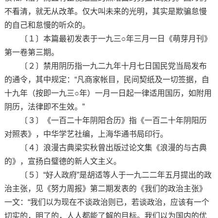
不看清，就无从改革。仅大叫未来的光明，其实是欺骗怠慢
的自己和怠慢的听众的。
〔１〕本篇最初发表于一九三○年三月一日《萌芽月刊》
第一卷第三期。
〔２〕禁用阴历指一九二九年十月七日国民党当局发布
的通令，其中规定：“凡商家帐目，民间契纸及一切签据，自
十九年（按即一九三○年）一月一日起一律适用国历，如附用
阴历，法律即不生效。”
〔３〕《一百二十年阴阳合历》指《一百二十年阴阳历
对照表》，中华学艺社编，上海华通书局印行。
〔４〕浪漫古典梁实秋曾出版过论文集《浪漫的与古典
的》，宣扬白璧德的新人文主义。
〔５〕“好人政府”是胡适等人于一九二二年五月提出的政
治主张，见《努力周报》第二期发表的《我们的政治主张》
一文：“我们以为现在不谈政治则已，若谈政治，应该有一个
切实的，明了的，人人都能了解的目标。我们以为国内的优