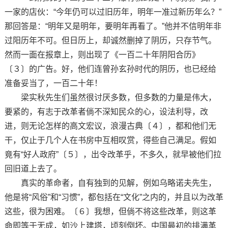
一家的店伙：“今年仍可以过旧历年，明年一准过新历年么？”
那回答是：“明年又是明年，要明年再看了。”他并不信明年非
过阳历年不可。但日历上，却诚然删掉了阴历，只存节气。
然而一面在报章上，则出现了《一百二十年阴阳合历》
〔３〕的广告。好，他们连曾孙玄孙时代的阴历，也已经给
准备妥当了，一百二十年！
梁实秋先生们虽然很讨厌多数，但多数的力量是伟大，
要紧的，有志于改革者倘不深知民众的心，设法利导，改
进，则无论怎样的高文宏议，浪漫古典〔４〕，都和他们无
干，仅止于几个人在书房中互相叹赏，得些自己满足。假如
竟有“好人政府”〔５〕，出令改革乎，不多久，就早被他们拉
回旧道上去了。
真实的革命者，自有独到的见解，例如乌略诺夫先生，
他是将“风俗”和“习惯”，都包括在“文化”之内的，并且以为改革
这些，很为困难。〔６〕我想，但倘不将这些改革，则这革
命即等于无成，如沙上建塔，顷刻倒坏。中国最初的排满革