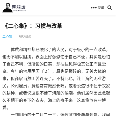
菜单
《二心集》：习惯与改革
二心集
·
690
阅读
体质和精神都已硬化了的人民，对于极小的一点改革，
也无不加以阻挠，表面上好像恐怕于自己不便，其实是恐怕
于自己不利，但所设的口实，却往往见得极其公正而且堂
皇。今年的禁用阴历〔２〕，原也是琐碎的，无关大体的
事，但商家当然叫苦连天了。不特此也，连上海的无业游
民，公司雇员，竟也常常慨然长叹，或者说这很不便于农家
的耕种，或者说这很不便于海船的候潮。他们居然因此念起
久不相干的乡下的农夫，海上的舟子来。这真像煞有些博
爱。
一到阴历的十二月二十三，爆竹就到处毕毕剥剥。我问