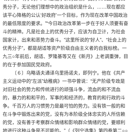
秀分子，无论他们理想中的政治组织是什么，……现在都应
该平心降格的公认‘好政府’一个目标，作为现在改革中国政治
的最低限度的要求。”“今日政治改革第一步在于好人须要有奋
斗的精神。凡是社会上的优秀分子，应该为自卫计，为社会
国家计，出来和恶势力奋斗。”这里所说的“好人”、“社会上的
优秀分子”，都是胡适等资产阶级自由主义者的自我标榜。一
九三○年前后，胡适、罗隆基等又在《新月》上老调重弹，目
的在于参加国民党政府。
〔６〕乌略语夫通译乌里扬诺夫，即列宁。他在《共产
主义运动中的“左派”幼稚病》一书中曾说：“无产阶级专政是
对旧社会的势力和传统进行的顽强斗争，流血的和不流血
的，暴力的和和平的，军事的和经济的，教育的和行政的斗
争。千百万人的习惯势力是最可怕的势力。没有铁一般的和
在斗争中锻炼出来的党，没有为本阶级全体忠实的人所信赖
的党，没有善于考察群众情绪和影响群众情绪的党，要顺利
地进行这种斗争是不可能的。”（《列宁选集》第四卷第二○○