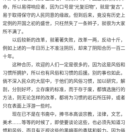
命，所以易得响应者，因为口号是“光复旧物”，就是“复古”，
易于取得保守的人民同意的缘故。但到后来，竟没有历史上
定例的开国之初的盛世，只枉然失了一条辫子，就很为大家
所不满了。
以后较新的改革，就著著失败，改革一两，反动十斤，
例如上述的一年日历上不准注阴历，却来了阴阳合历一百二
十年。
这种合历，欢迎的人们一定是很多的，因为这是风俗和
习惯所拥护，所以也有风俗和习惯的后援。别的事也如此，
倘不深入民众的大层中，于他们的风俗习惯，加以研究，解
剖，分别好坏，立存废的标准，而于存于废，都慎选施行的
方法，则无论怎样的改革，都将为习惯的岩石所压碎，或者
只在表面上浮游一些时。
现在已不是在书斋中，捧书本高谈宗教，法律，文艺，
美术……等等的时候了，即使要谈论这些，也必须先知道习
惯和风俗，而且有正视这些的黑暗面的勇猛和毅力。因为倘