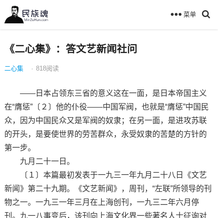
菜单
《二心集》：答文艺新闻社问
二心集
·
818
阅读
——日本占领东三省的意义这在一面，是日本帝国主义
在“膺惩”〔２〕他的仆役——中国军阀，也就是“膺惩”中国民
众，因为中国民众又是军阀的奴隶；在另一面，是进攻苏联
的开头，是要使世界的劳苦群众，永受奴隶的苦楚的方针的
第一步。
九月二十一日。
〔１〕本篇最初发表于一九三一年九月二十八日《文艺
新闻》第二十九期。《文艺新闻》，周刊，“左联”所领导的刊
物之一。一九三一年三月在上海创刊，一九三二年六月停
刊。九一八事变后，该刊向上海文化界一些著名人士征询对