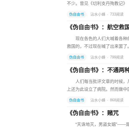
不少。曾见《切利支丹殉教记》
伪自由书
沾水小蜂
·
733
阅读
《伪自由书》：航空救
现在各色的人们大喊着各种的
救国的，不过现在喊了出来罢
伪自由书
沾水小蜂
·
799
阅读
《伪自由书》：不通两
人们每当批评文章的时候，凡是
上还为此设立了病院。然而做中国
伪自由书
沾水小蜂
·
868
阅读
《伪自由书》：赌咒
“天诛地灭，男盗女娼”——是