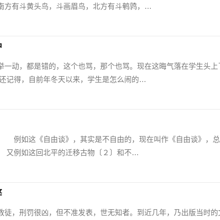
方有斗黄头鸟，斗画眉鸟，北方有斗鹌鹑，…
护
一动，都是错的，这个也骂，那个也骂。现在这晦气落在学生头上
还记得，自前年冬天以来，学生是怎么闹的…
例如这《自由谈》，其实是不自由的，现在叫作《自由谈》，总
 又例如这回北平的迁移古物〔２〕和不…
弊
徒，刑罚很凶，但不准发表，世无知者。到近几年，乃出版当时的