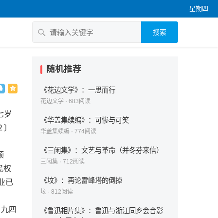
星期四
搜索
随机推荐
《花边文学》：一思而行
花边文学
·
683
阅读
七岁
《华盖集续编》：可惨与可笑
２〕
华盖集续编
·
774
阅读
《三闲集》：文艺与革命（并冬芬来信）
颁
三闲集
·
712
阅读
民权
《坟》：再论雷峰塔的倒掉
业已
坟
·
812
阅读
，九四
《鲁迅相片集》：鲁迅与浙江同乡会合影