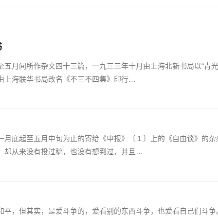
书
月间所作杂文四十三篇，一九三三年十月由上海北新书局以“青光
由上海联华书局改名《不三不四集》印行…
月底起至五月中旬为止的寄给《申报》〔１〕上的《自由谈》的杂
却从来没有投过稿，也没有想到过，并且…
平，但其实，是爱斗争的，爱看别的东西斗争，也爱看自己们斗争