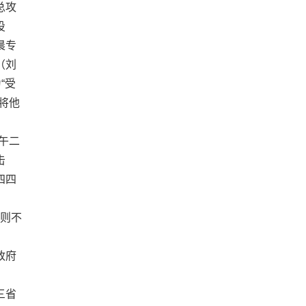
总攻
投
晨专
（刘
“受
将他
午二
击
四四
之则不
政府
三省