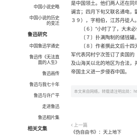
是中国领土。他们两人还在同
中国小说史略
谰言；四月下旬又联名通电，
中国小说的历史
３９），字相伯，江苏丹徒人
的变迁
〔６〕“小时了了，大未必佳
鲁迅研究
〔７〕扑满陶制的储钱罐
中国鲁迅学通史
〔８〕作者撰此文后十四天
军代表冈村宁次签订了卖国的
鲁迅传《无法直
面的人生》
及山海关以北的地区为合法，
帝国主义进一步侵吞中国。
鲁迅画传
鲁迅与我七十年
本文来自网络，转载请注明出处：
h
鲁迅与许广平
走进鲁迅
鲁迅相片集
上一篇
相关文集
《伪自由书》：天上地下