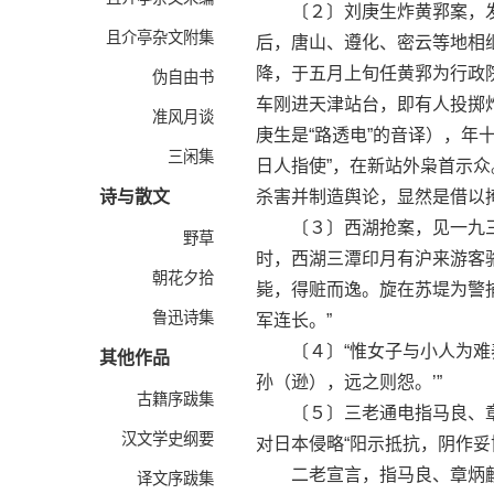
〔２〕刘庚生炸黄郛案，发
且介亭杂文附集
后，唐山、遵化、密云等地相
降，于五月上旬任黄郛为行政
伪自由书
车刚进天津站台，即有人投掷
准风月谈
庚生是“路透电”的音译），年
三闲集
日人指使”，在新站外枭首示
诗与散文
杀害并制造舆论，显然是借以
〔３〕西湖抢案，见一九三三
野草
时，西湖三潭印月有沪来游客
朝花夕拾
毙，得赃而逸。旋在苏堤为警
鲁迅诗集
军连长。”
〔４〕“惟女子与小人为难养
其他作品
孙（逊），远之则怨。’”
古籍序跋集
〔５〕三老通电指马良、章
汉文学史纲要
对日本侵略“阳示抵抗，阴作妥
二老宣言，指马良、章炳麟
译文序跋集