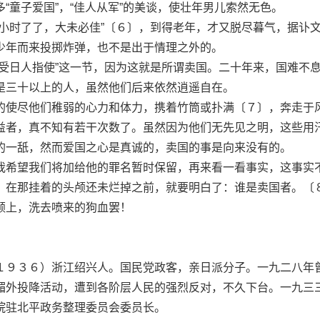
“童子爱国”，“佳人从军”的美谈，使壮年男儿索然无色。
时了了，大未必佳”〔６〕，到得老年，才又脱尽暮气，据讣
少年而来投掷炸弹，也不是出于情理之外的。
日人指使”这一节，因为这就是所谓卖国。二十年来，国难不
是三十以上的人，虽然他们后来依然逍遥自在。
使尽他们稚弱的心力和体力，携着竹筒或扑满〔７〕，奔走于
益者，真不知有若干次数了。虽然因为他们无先见之明，这些用
的一舐，然而爱国之心是真诚的，卖国的事是向来没有的。
希望我们将加给他的罪名暂时保留，再来看一看事实，这事实
，在那挂着的头颅还未烂掉之前，就要明白了：谁是卖国者。〔
上，洗去喷来的狗血罢！
９３６）浙江绍兴人。国民党政客，亲日派分子。一九二八年
媚外投降活动，遭到各阶层人民的强烈反对，不久下台。一九三
院驻北平政务整理委员会委员长。