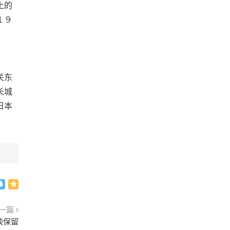
土的
１９
关东
长城
日本
一篇
谈保留