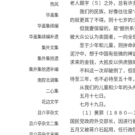
老人题字〔５〕之外，总有许多
热风
我们的民族，好像往往是“小
华盖集
的就更其了不得。则十七岁的
华盖集续编
但我要保留的，是“据供系受
华盖集续编补遗
被大众公认为卖国者，一向全
至于少年和儿童，则拚命的
集外文集
泥泞中，想于中国有些微的裨
集外集拾遗
求来的金钱，大抵反以供虎狼
集外集拾遗补编
不料这一次却破例了，但我
待至三年，也不必待至五十年
南腔北调集
从我们的儿童和少年的头颅
二心集
五月十七日。
花边文学
七月十九日。
且介亭杂文
〔１〕黄郛（１８８０—１
国民党政府外交部长，因进行
且介亭杂文二集
五月又被蒋介石起用，任行政
且介亭杂文末编