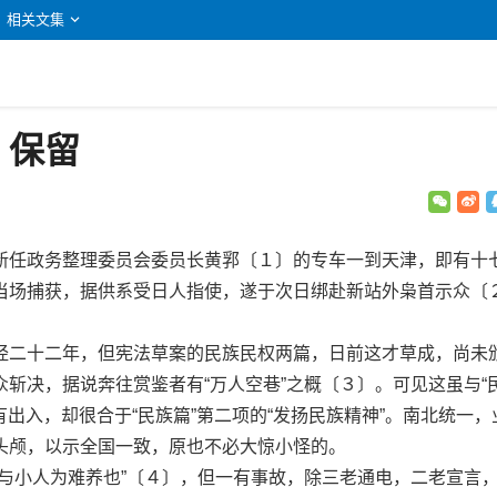
相关文集
留
：保留
任政务整理委员会委员长黄郛〔１〕的专车一到天津，即有十
当场捕获，据供系受日人指使，遂于次日绑赴新站外枭首示众〔
二十二年，但宪法草案的民族民权两篇，日前这才草成，尚未
斩决，据说奔往赏鉴者有“万人空巷”之概〔３〕。可见这虽与“
有出入，却很合于“民族篇”第二项的“发扬民族精神”。南北统一，
头颅，以示全国一致，原也不必大惊小怪的。
小人为难养也”〔４〕，但一有事故，除三老通电，二老宣言