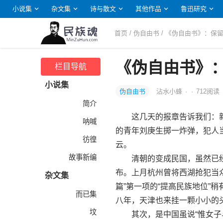
小说集
杂文集
诗与散文
其他作品
鲁迅研究
首页
/
伪自由书
/ 《伪自由书》：保
《伪自由书》
栏目导航
小说集
伪自由书
沾水小蜂
·
·
712
阅读
简介
这几天的报章告诉我们：新
呐喊
的青年刘庚生掷一炸弹，犯人
彷徨
云。
故事新编
清朝的变成民国，虽然已经
布。上月杭州曾将西湖抢犯当众
杂文集
篇”第一项的“提高民族地位”稍
而已集
八年，天津也来挂一颗小小的
坟
其次，是中国虽说“惟女子与