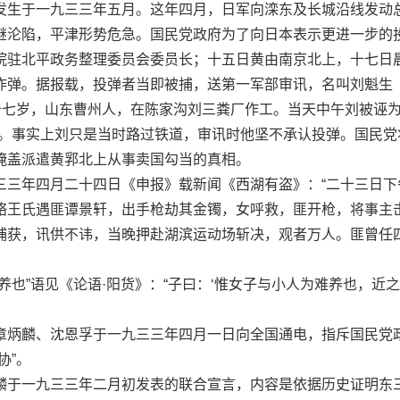
生于一九三三年五月。这年四月，日军向滦东及长城沿线发动
继沦陷，平津形势危急。国民党政府为了向日本表示更进一步的
院驻北平政务整理委员会委员长；十五日黄由南京北上，十七日
炸弹。据报载，投弹者当即被捕，送第一军部审讯，名叫刘魁生
十七岁，山东曹州人，在陈家沟刘三粪厂作工。当天中午刘被诬为
众。事实上刘只是当时路过铁道，审讯时他坚不承认投弹。国民党
掩盖派遣黄郛北上从事卖国勾当的真相。
年四月二十四日《申报》载新闻《西湖有盗》：“二十三日下
骆王氏遇匪谭景轩，出手枪劫其金镯，女呼救，匪开枪，将事主
捕获，讯供不讳，当晚押赴湖滨运动场斩决，观者万人。匪曾任
也”语见《论语·阳货》：“子曰：‘惟女子与小人为难养也，近
炳麟、沈恩孚于一九三三年四月一日向全国通电，指斥国民党
协”。
于一九三三年二月初发表的联合宣言，内容是依据历史证明东