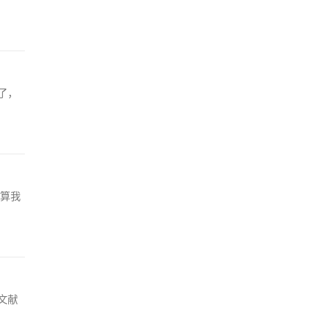
了，
算我
文献