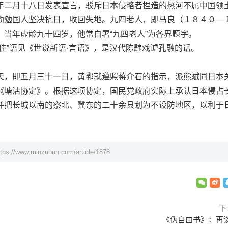
年二月十八日发表宣言，驳斥日本侵略者捏造的热河不属中国领
勖勉国人坚决抗日，收回失地。九四老人，即马良（１８４０—
。当年虚龄九十四岁，他常自署“九四老人”为各界题字。
”语见《世说新语·言语》，是汉代陈韪戏谑孔融的话。
。
，即五月三十一日，黄郛就遵照蒋介石的指示，派熊斌同日本
《塘沽协定》。根据这项协定，国民党政府实际上承认日本侵占
并把长城以南的察北、冀东的二十余县划为不设防地区，以利于
ttps://www.minzuhun.com/article/1878
下
《伪自由书》：再