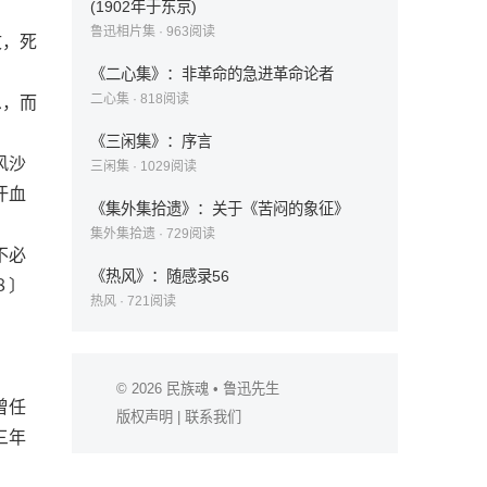
(1902年于东京)
鲁迅相片集
·
963
阅读
文，死
《二心集》：非革命的急进革命论者
二心集
·
818
阅读
息，而
《三闲集》：序言
风沙
三闲集
·
1029
阅读
汗血
《集外集拾遗》：关于《苦闷的象征》
集外集拾遗
·
729
阅读
不必
《热风》：随感录56
８〕
热风
·
721
阅读
© 2026
民族魂
• 鲁迅先生
曾任
版权声明
|
联系我们
三年