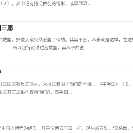
〔２〕，其中记有拷问教徒的情形，或牵到温…
国三愿
救国，好像大家突然爱国了似的。其实不然，本来就是这样，在这
了。 所以银行家说贮蓄救国，卖稿子的说…
种
国文教员式的人，大概是着眼于“通”或“不通”，《中学生》〔２
文其实是很不容易“通”的，高手如…
中国人赌咒的经典，几乎像诗云子曰一样。现在的宣誓，“誓杀敌，