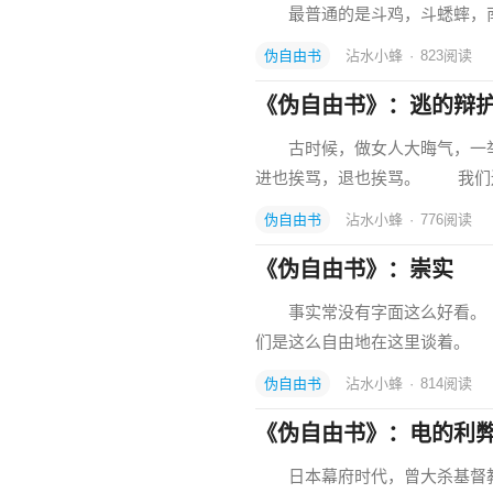
最普通的是斗鸡，斗蟋蟀，南
伪自由书
沾水小蜂
·
823
阅读
《伪自由书》：逃的辩
古时候，做女人大晦气，一举
进也挨骂，退也挨骂。 我们
伪自由书
沾水小蜂
·
776
阅读
《伪自由书》：崇实
事实常没有字面这么好看。 
们是这么自由地在这里谈着。
伪自由书
沾水小蜂
·
814
阅读
《伪自由书》：电的利
日本幕府时代，曾大杀基督教