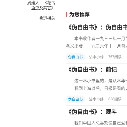
周建人：《花鸟
鱼虫及其它》
为您推荐
鲁迅相关
《伪自由书》：伪自由
本书收作者一九三三年一月至五
名义出版。一九三六年十一月曾
伪自由书
沾水小蜂
·
767
阅读
《伪自由书》：前记
这一本小书里的，是从本年一
我到上海以后，日报是看的，
伪自由书
沾水小蜂
·
828
阅读
《伪自由书》：观斗
我们中国人总喜欢说自己爱和