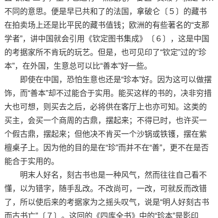
不同的意思。便是早已共和了的法国，拿破仑〔５〕的藏书
在拍卖场上还是比平民的藏书值钱；欧洲的有些著名的“支那
学者”，讲中国就会引用《钦定图书集成》〔６〕，这是中国
的考据家所不肯玩的玩艺。但是，也可见印了“钦定”过的“珍
本”，在外国，生意总可以比“善本”好一些。
即使在中国，恐怕生意也还是“珍本”好。因为这可以做摆
饰，而“善本”却不过能合于实用。能买这样的书的，决非穷措
大也可想，则买去之后，必将供在客厅上也亦可知。这类的
买主，会买一个商周的古鼎，摆起来；不得已时，也许买一
个假古鼎，摆起来；但他决不肯买一个沙锅或铁镬，摆在紫
檀桌子上。因为他的目的是在“珍”而并不在“善”，更不在是否
能合于实用的。
明末人好名，刻古书也是一种风气，然而往往自己看不
懂，以为错字，随手乱改。不改尚可，一改，可就反而改错
了，所以使后来的考据家为之摇头叹气，说是“明人好刻古书
而古书亡”〔７〕。这回的《四库全书》中的“珍本”是影印