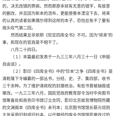
的，决无改错的弊病，然而那原本就有无意的错字，有故意
的删改，并且因为新本的流布，更能使善本湮没下去，将来
的认真的读者如果偶尔得到这样的本子，恐怕总免不了要有
摇头叹气第二回。
然而结果总非依照《钦定四库全书》不可。因为“将来”的
事，和现在的官商是不相干了。
八月二十四日。
〔１〕本篇最初发表于一九三三年八月三十一日《申报·
自由谈》。
〔２〕影印《四库全书》中的“珍本”之争《四库全书》是
清乾隆下令编纂的一部丛书，分经、史、子、集四部，收书
三千余种。为了维护清政权的封建统治，有些书曾被抽毁或
窜改。一九三三年六月，国民党政府教育部令当时中央图书
馆筹备处和商务印书馆订立合同，影印北京故宫博物院所藏
的文渊阁本《四库全书》未刊本；北京图书馆馆长蔡元培则
主张采用旧刻或旧抄本，以代替经四库全书馆馆臣窜改过的