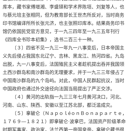
库本，藏书家傅增湘、李盛铎和学术界陈垣、刘复等人，也
与蔡元培主张相同，但为教育部长王世杰所反对，当时商务
印书馆编译所所长张元济，也主张照印库本。结果商务印书
馆仍依国民党官方意见，于一九三四年至一九三五年刊行
《四库全书珍本初集》，选书二百三十一种。
〔３〕四省不见一九三一年九一八事变后，日本帝国主
义先后侵占我国东北辽宁、吉林、黑龙江、热河四省。九岛
出脱，九一八事变后，法国殖民主义者趁机提出吞并我国领
土西沙群岛和南沙群岛的无理要求，并于一九三三年侵占了
中国南沙群岛的九个岛屿。对此，中国人民群起抗议，当时
中国政府也通过外交途径向法国当局提出了严正交涉。
〔４〕黄河的出轨指一九三三年七月黄河决口，河北、
河南、山东、陕西、安徽以至江苏北部，都泛滥成灾。
〔５〕拿破仑（ＮａｐｏｌéｏｎＢｏｎａｐａｒｔｅ，
１７６９—１８２１）即拿破仑·波拿巴，法国资产阶级革命
时期军事家、政治家，法兰西第一帝国皇帝。拿破仑藏书很