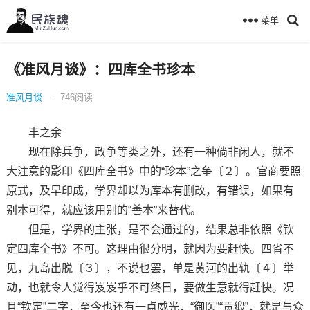
菜单
《准风月谈》：四库全书珍本
准风月谈
·
746
阅读
丰之余
现在除兵争，政争等类之外，还有一种倘非闲人，就不
大注意的影印《四库全书》中的“珍本”之争〔２〕。官商要照
原式，及早印成，学界却以为库本有删改，有错误，如果有
别本可得，就应该用别的“善本”来替代。
但是，学界的主张，是不会通过的，结果总非依照《钦
定四库全书》不可。这理由很分明，就因为要赶快。四省不
见，九岛出脱〔３〕，不说也罢，单是黄河的出轨〔４〕举
动，也就令人觉得岌岌乎不可终日，要做生意就得赶快。况
且“钦定”二字，至今也还有一点威光，“御医”“贡缎”，就是与众