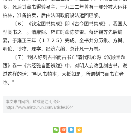
多，死后其藏书辗转易主，一九三二年曾有一部分被人运往
柏林，准备拍卖，后由法国政府设法运回巴黎。
〔６〕《钦定图书集成》即《古今图书集成》，我国大
型类书之一。清康熙、雍正时命陈梦雷、蒋廷锡等先后编
纂，于雍正三年（１７２５）完成。全书共分历象、方舆、
明伦、博物、理学、经济六编，总计凡一万卷。
〔７〕“明人好刻古书而古书亡”清代陆心源《仪顾堂题
跋》卷一《六经雅言图辨跋》中，对明人妄改乱刻古书，说
过这样的话：“明人书帕本，大抵如是，所谓刻书而书亡者
也。”
本文来自网络，转载请注明出处：
https://www.minzuhun.com/article/1844