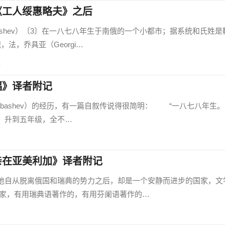
《工人绥惠略夫》之后
ashev）〔3〕在一八七八年生于南俄的一个小都市；据系统和氏姓是
法，乔具亚（Georgi…
读
福》译者附记
tsybashev）的经历，有一篇自叙传说得很简明： “一八七八年生
，升到五年级，全不…
亲在亚美利加》译者附记
自从脱离俄国和瑞典的势力之后，却是一个安静而进步的国家，文
家，有用瑞典语著作的，有用芬阑语著作的…