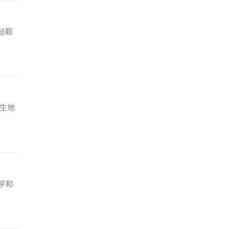
鞑靼
。生地
学和