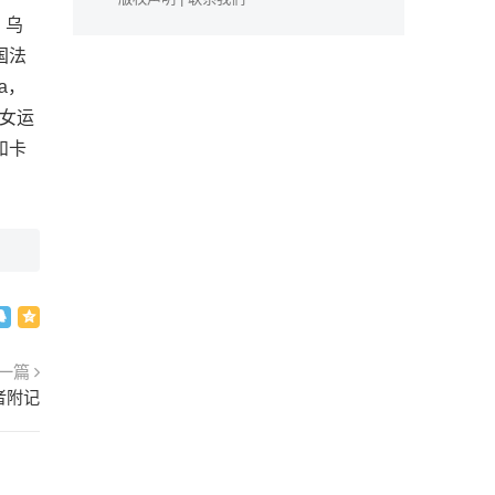
，乌
国法
a，
妇女运
和卡
一篇
者附记