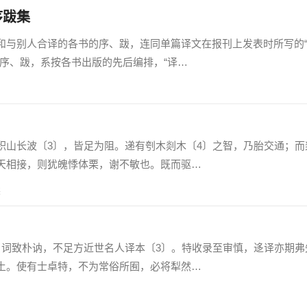
序跋集
与别人合译的各书的序、跋，连同单篇译文在报刊上发表时所写的
的序、跋，系按各书出版的先后编排，“译…
长波〔3〕，皆足为阻。递有刳木剡木〔4〕之智，乃胎交通；而
天相接，则犹魄悸体栗，谢不敏也。既而驱…
读
致朴讷，不足方近世名人译本〔3〕。特收录至审慎，迻译亦期弗
土。使有士卓特，不为常俗所囿，必将犁然…