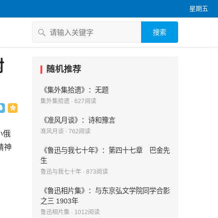
星期五
搜索
附
随机推荐
《集外集拾遗》：无题
集外集拾遗
·
627
阅读
《准风月谈》：诗和豫言
准风月谈
·
762
阅读
小俄
精神
《鲁迅与我七十年》：第四十七章 巴金先
生
鲁迅与我七十年
·
873
阅读
《鲁迅相片集》：与东京弘文学院同学合影
之三 1903年
鲁迅相片集
·
1012
阅读