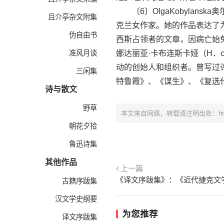
〔6〕OlgaKobylanska
且介亭杂文附集
克兰女作家。她的作品表达了
伪自由书
西斯占领者的文章，因病亡始免遭迫
准风月谈
娜达丽亚·卡布连斯卡娅（H．c．
动的创始人和组织者。曾写过
三闲集
特鲁霞》、《谋生》、《复选
诗与散文
野草
本文来自网络，转载请注明出处：
h
朝花夕拾
鲁迅诗集
其他作品
上一篇
《译文序跋集》：《近代捷克文
古籍序跋集
汉文学史纲要
为您推荐
译文序跋集