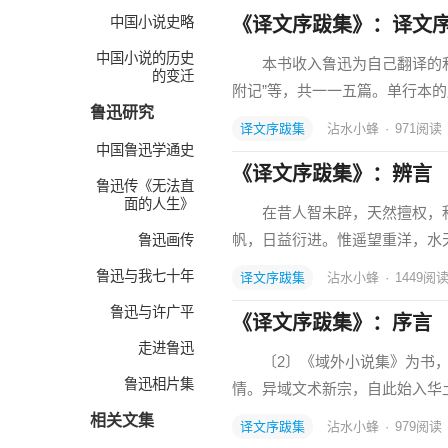
中国小说史略
《译文序跋集》：译文
中国小说的历史
本书收入鲁迅为自己翻译的和
的变迁
附记”等，共一一五篇。单行本
鲁迅研究
译文序跋集
沾水小蜂
·
971
阅读
中国鲁迅学通史
《译文序跋集》：辨言
鲁迅传《无法直
面的人生》
在昔人智未辟，天然擅权，积山
帆，日益衍进。惟遥望重洋，水
鲁迅画传
鲁迅与我七十年
译文序跋集
沾水小蜂
·
1449
阅
鲁迅与许广平
《译文序跋集》：序言
走进鲁迅
〔2〕《域外小说集》为书，词
鲁迅相片集
情。异域文术新宗，自此始入华
相关文集
译文序跋集
沾水小蜂
·
979
阅读