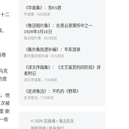
《华盖集》：答KS君
十二
华盖集
·
683
阅读
《鲁迅相片集》：在景云里寓所中之一
其、
1928年3月16日
鲁迅相片集
·
623
阅读
《集外集拾遗补编》：辛亥游录
两卷
集外集拾遗补编
·
915
阅读
《译文序跋集》：《文艺鉴赏的四阶段》译
，乌克
者附记
的思
译文序跋集
·
758
阅读
《走进鲁迅》：不朽的《野草》
家。他
走进鲁迅
·
775
阅读
三次被
里·斯
过一些
© 2026
民族魂
• 鲁迅先生
版权声明
|
联系我们