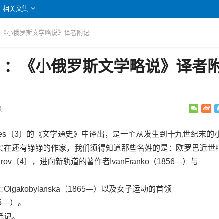
相关文集
：《小俄罗斯文学略说》译者附记
》：《小俄罗斯文学略说》译者
读
les〔3〕的《文学通史》中译出，是一个从发生到十九世纪末的
实在还有铮铮的作家，我们须得知道那些名姓的是：欧罗巴近世
marov〔4〕，进向新轨道的著作者IvanFranko（1856—）与
kobylanska（1865—）以及女子运动的首领
855—）。
者记。