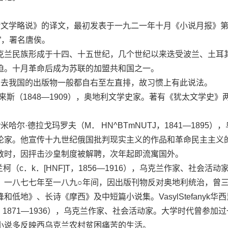
学略说》的译文，最初发表于一九二一年十月《小说月报》第
”，署名唐俟。
兰民族形成于十四、十五世纪，几个世纪以来迭受波兰、土耳
迫。十月革命后成为苏联的加盟共和国之一。
去我国的出版物一般都自右至左直排，故习惯上有此说法。
沛来斯（1848—1909），奥地利文学史家。著有《犹太文学史》
ov米哈尔·德拉戈玛罗夫（M． HN^BTmNUTJ，1841—1895）
论家。他宣传十九世纪俄国批判现实主义的作品和革命民主主义
教时，因抨击沙皇制度被解聘，次年起即流寓国外。
兰柯（c．k．[HNF]T，1856—1916），乌克兰作家、社会活动
，一八七七年至一八九○年间，因出版刊物反对奥地利统治，曾
低地》、长诗《摩西》及中短篇小说集。VasylStefanyk华西
P]，1871—1936），乌克兰作家、社会活动家。大学时代曾参加
小说多反映西乌克兰农村贫困痛苦的生活。