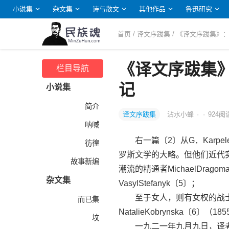
小说集
杂文集
诗与散文
其他作品
鲁迅研究
首页
/
译文序跋集
/ 《译文序跋集》
《译文序跋集
栏目导航
记
小说集
简介
译文序跋集
沾水小蜂
·
·
924
阅
呐喊
右一篇〔2〕从G．Karpe
彷徨
罗斯文学的大略。但他们近代
故事新编
潮流的精通者MichaelDrago
杂文集
VasylStefanyk〔5〕；
至于女人，则有女权的战士Olga
而已集
NatalieKobrynska〔6〕（1
坟
一九二一年九月九日，译