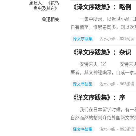
周建人：《花鸟
《译文序跋集》：略例
鱼虫及其它》
一集中所录，以近世小品〔1
鲁迅相关
自有偏至。惟累卷既多，则以次
译文序跋集
沾水小蜂
·
931
阅读
《译文序跋集》：杂识
安特来夫〔2〕 安特来夫生
著者。其文神秘幽深，自成一家
译文序跋集
沾水小蜂
·
963
阅读
《译文序跋集》：序
我们在日本留学时候，有一种
自然而然的想到介绍外国新文学
译文序跋集
沾水小蜂
·
892
阅读