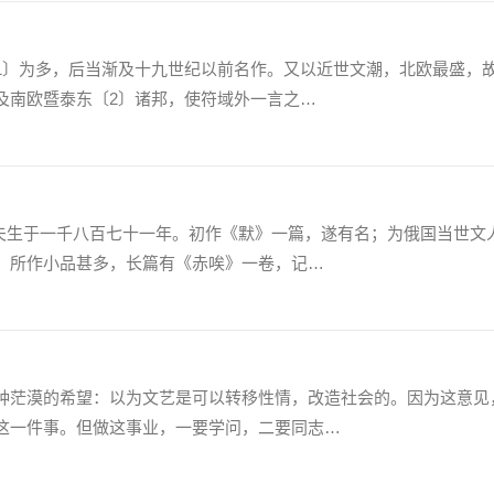
〕为多，后当渐及十九世纪以前名作。又以近世文潮，北欧最盛，
及南欧暨泰东〔2〕诸邦，使符域外一言之…
于一千八百七十一年。初作《默》一篇，遂有名；为俄国当世文
。所作小品甚多，长篇有《赤唉》一卷，记…
茫漠的希望：以为文艺是可以转移性情，改造社会的。因为这意见
这一件事。但做这事业，一要学问，二要同志…