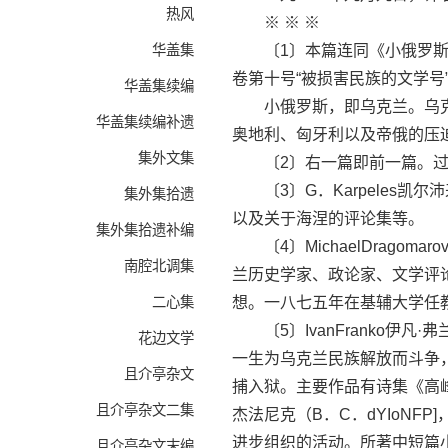
热风
※ ※ ※
华盖集
〔1〕本篇连同《小俄罗斯文
卷第十号“被损害民族的文学号
华盖集续编
小俄罗斯，即乌克兰。乌克
华盖集续编补遗
奥地利、匈牙利以及帝俄的压
集外文集
〔2〕右一篇即前一篇。过
〔3〕G．Karpeles凯尔
集外集拾遗
以及关于海涅的评论集等。
集外集拾遗补编
〔4〕MichaelDragomar
南腔北调集
兰历史学家、政论家、文学评
二心集
想。一八七五年在基辅大学任
〔5〕IvanFranko伊凡·弗
花边文学
一生为乌克兰民族解放而斗争
且介亭杂文
捕入狱。主要作品有诗集《高峰和
且介亭杂文二集
杰法尼克（B．C．dYIoNF
进步组织的活动。所著中短篇
且介亭杂文末编