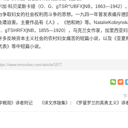
奥尔加·科贝梁斯卡娅（O．G．gTSR^UBFX]NB，1863—1942）
为争取妇女的社会权利而斗争的思想。一九四一年曾发表痛斥德
害。主要作品有《人》、《他和她》等。NatalieKobrynsk
gTSHRFX]NB，1855—1920），乌克兰女作家，加里西亚
许多反映资本主义社会的农村妇女痛苦的短篇小说，以及《亚夏
代表》等中短篇小说。
ttps://www.minzuhun.com/article/1577
下
学概观》译者附记
《译文序跋集》：《罗曼罗兰的真勇主义》译