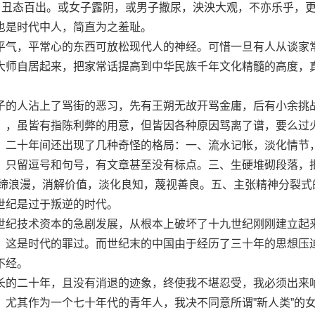
泄，丑态百出。或女子露阴，或男子撒尿，泱泱大观，不亦乐乎，
也是时代中人，简直为之羞耻。
气，平常心的东西可放松现代人的神经。可惜一旦有人从谈家
大师自居起来，把家常话提高到中华民族千年文化精髓的高度，
的人沾上了骂街的恶习，先有王朔无故开骂金庸，后有小余挑
》，虽皆有指陈利弊的用意，但皆因各种原因骂离了谱，要么过
，二十年间还出现了几种奇怪的格局：一、流水记帐，淡化情节
，只留逗号和句号，有文章甚至没有标点。三、生硬堆砌段落，
、取缔浪漫，消解价值，淡化良知，蔑视善良。五、主张精神分裂式
世纪是过于叛逆的时代。
纪技术资本的急剧发展，从根本上破坏了十九世纪刚刚建立起
，这是时代的罪过。而世纪末的中国由于经历了三十年的思想压
不经。
的二十年，且没有消退的迹象，终使我不堪忍受，我必须出来
。尤其作为一个七十年代的青年人，我决不同意所谓”新人类”的