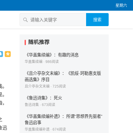
星期六
搜索
随机推荐
《华盖集续编》：有趣的消息
华盖集续编
·
986
阅读
《且介亭杂文末编》：《凯绥·珂勒惠支版
画选集》序目
浅。
且介亭杂文末编
·
725
阅读
是。
《鲁迅诗集》：死火
袖，
鲁迅诗集
·
673
阅读
《华盖集续编补遗》：所谓“思想界先驱者”
之
鲁迅启事
鲁迅
华盖集续编补遗
·
674
阅读