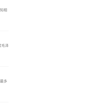
知相
过毛泽
最多