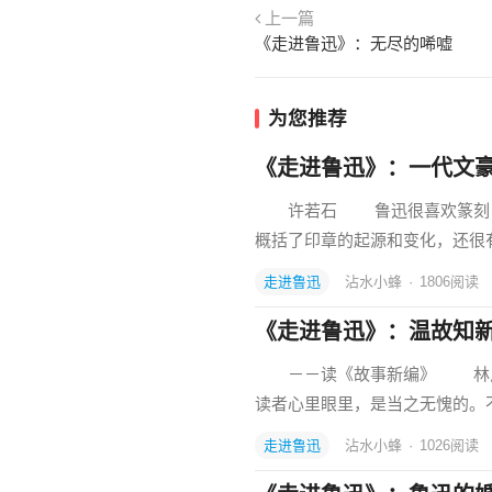
上一篇
《走进鲁迅》：无尽的唏嘘
为您推荐
《走进鲁迅》：一代文
许若石 鲁迅很喜欢篆刻，他
概括了印章的起源和变化，还很
走进鲁迅
沾水小蜂
·
1806
阅读
《走进鲁迅》：温故知
－－读《故事新编》 林斤
读者心里眼里，是当之无愧的。不
走进鲁迅
沾水小蜂
·
1026
阅读