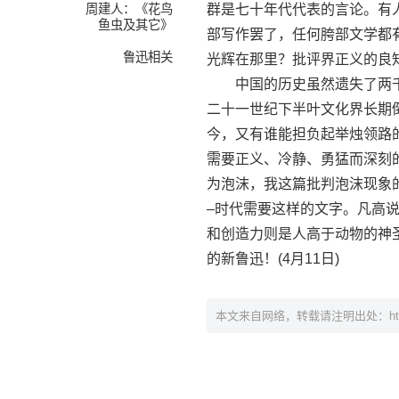
周建人：《花鸟
群是七十年代代表的言论。有
鱼虫及其它》
部写作罢了，任何胯部文学都
鲁迅相关
光辉在那里？批评界正义的良
中国的历史虽然遗失了两千
二十一世纪下半叶文化界长期
今，又有谁能担负起举烛领路
需要正义、冷静、勇猛而深刻
为泡沫，我这篇批判泡沫现象
–时代需要这样的文字。凡高
和创造力则是人高于动物的神
的新鲁迅！(4月11日)
本文来自网络，转载请注明出处：
h