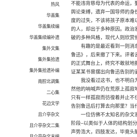
不能违背慈母为代表的命运，
热风
舆论束缚，遗弃一国导师的身
华盖集
度的过失，不该将孩子原本难
华盖集续编
的人，却出于多种原因。政治
华盖集续编补遗
破的多种风格，现代人则欣赏
有趣的是最近看到一则消息
集外文集
鲁迅》，后来撤了下来。评者
集外集拾遗
的正式舞台上，终究不敢就地
集外集拾遗补编
证某某书曾摆出向鲁迅告别的
我没看过这书，也不明白为
南腔北调集
然他的呐喊声仍在荒原上孤寂
二心集
只有一样孤寂而彷徨着并止不
花边文学
告别鲁迅后打算去向那里？当
且介亭杂文
一位仿佛不太知名的杂文家
阶段–以类似于人体的结构划
且介亭杂文二集
声势浩大，四肢发达，毕竟头
且介亭杂文末编