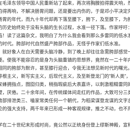
在毛泽东领导中国人民重新站了起来，再次将胸膛拍得震天响，
拍得再响，不解决肠胃问题，还是要出内伤的，于是邓小平决定
肠胃的年代，而九十年代却再下落至腰下，胯下，及至膝下，为
的历史始终处于没有头脑的生长过程，水准一径下落。作家呼吁
临！读了这篇杂文，我明白了为什么我会看到那么多雷同的低水
的时代。胯部时代自然盛产胯部作品，无怪乎作家们低水准。
就好象人在白天需要头脑冷静，到了晚上却往往急需胯部感觉
要。使我不能容忍的是身为头脑重镇的思想界，竟然在一二十年
相同的胯部为默许，甚至膝行迎合，令我无法想见新时代的曙光
主义，新写实主义，后现代主义，及至新登龙门的”新人类”
家蜂拥指点，囫囵归类，稍指瑕疵后大表嘉许，以刺激粗糙雷同
望，厌倦。二十余年间，在传统媒体间走红的作品，大致可分三
部排泄类三、嗑家常类任何一个朝代，为稻梁谋登龙谋的文字
论的强大支持，两千年来已形成一种客观规律，推之不动，也不
在二十世纪末形成时尚，竟公然以正统身份登上缪斯神殿，宣