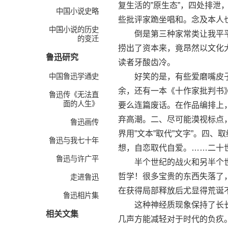
复生活的”原生态”，四处排
中国小说史略
些批评家跪坐唱和。念及本人
中国小说的历史
倒是第三种家常类让我平平
的变迁
捞出了资本来，竟昂然以文化
鲁迅研究
读者牙酸齿冷。
中国鲁迅学通史
好笑的是，有些爱磨嘴皮子
余，还有一本《十作家批判书
鲁迅传《无法直
面的人生》
要么连篇废话。在作品编排上
弃高潮。二、尽可能漠视标点
鲁迅画传
界用”文本”取代”文字”。四
鲁迅与我七十年
想，自恋取代自爱。……二十
鲁迅与许广平
半个世纪的战火和另半个世
哲学！很多宝贵的东西失落了
走进鲁迅
在获得局部释放后尤显得荒诞
鲁迅相片集
这种神经质现象保持了长长
相关文集
几声方能减轻对于时代的负疚