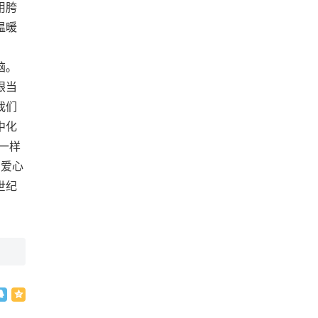
用胯
温暖
脑。
眼当
我们
中化
一样
，爱心
世纪