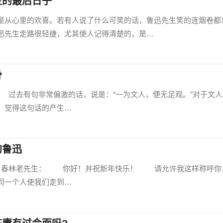
生的最后日子
从心里的欢喜。若有人说了什么可笑的话，鲁迅先生笑的连烟卷都
迅先生走路很轻捷，尤其使人记得清楚的，是…
骨
000) 过去有句非常偏激的话，说是：“一为文人，便无足观。”对于文
，觉得这句话的产生…
的鲁迅
000) 春林老先生： 你好！并祝新年快乐！ 请允许我这样称呼你
同一个人使我们走到…