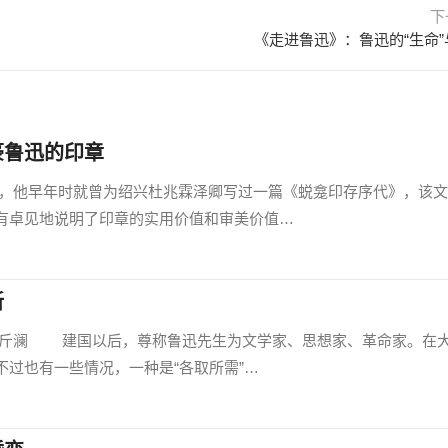
下
《走进鲁迅》：鲁迅的“生命”与
豪鲁迅的印章
早年时就曾为绍兴杜兆霖泽卿写过一篇《蜕龛印存序代》，该文
有卓见地说明了印章的实用价值和审美价值…
新
澜 建国以后，尊称鲁迅先生为文学家、思想家、革命家。在
过也有一些情况，一种是“各取所需”…