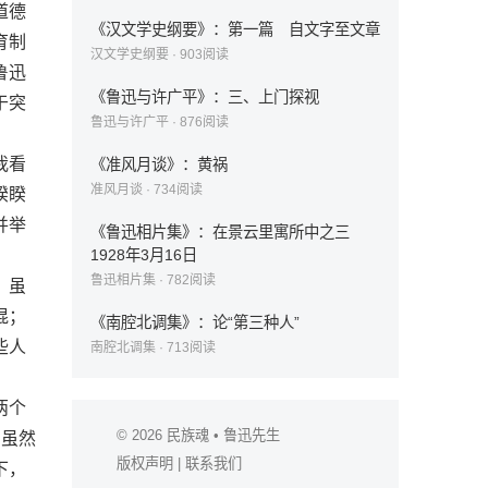
道德
《汉文学史纲要》：第一篇 自文字至文章
育制
汉文学史纲要
·
903
阅读
鲁迅
《鲁迅与许广平》：三、上门探视
于突
鲁迅与许广平
·
876
阅读
我看
《准风月谈》：黄祸
准风月谈
·
734
阅读
睽睽
并举
《鲁迅相片集》：在景云里寓所中之三
1928年3月16日
鲁迅相片集
·
782
阅读
，虽
混；
《南腔北调集》：论“第三种人”
些人
南腔北调集
·
713
阅读
。
两个
© 2026
民族魂
• 鲁迅先生
，虽然
版权声明
|
联系我们
下，