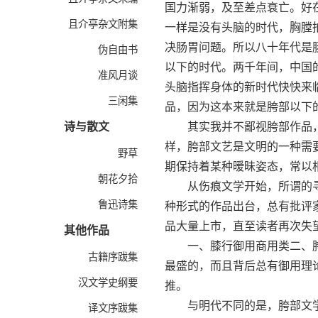
国力渐弱，及至差点衰亡。好
且介亭杂文附集
一样是没有头脑的时代，胸膛
决肠胃问题。所以八十年代是
伪自由书
以下的时代。两千年间，中国
准风月谈
头脑指挥身体的新时代快快来
三闲集
品，因为这本来就是胯部以下
诗与散文
其实我并不鄙视胯部作品，
样，胯部文艺是文明的一种需
野草
期保持着某种暧昧姿态，常以
朝花夕拾
从伤痕文学开始，所谓的寻根
鲁迅诗集
种形式的作品出台，总有批评
品大量上市，直至读者再次失
其他作品
一、膝行御用商用类二、胯
古籍序跋集
最盛的，而且背后总有御用理
汉文学史纲要
推。
与明代不同的是，胯部文学
译文序跋集