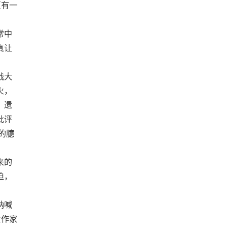
更有一
常中
真让
战大
火，
，遗
批评
的臆
来的
迫，
呐喊
女作家