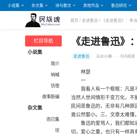
小说集
杂文集
诗与散文
其他作品
鲁迅研究
首页
/
走进鲁迅
/ 《走进鲁迅》：争
《走进鲁迅》
栏目导航
小说集
走进鲁迅
沾水小蜂
·
·
816
阅读
简介
林瑟
呐喊
一
彷徨
我看人有一个框框：凡是不
故事新编
当然人世间情形千变万化，不
民间恶鲁迅的，无非有几种原
杂文集
竟公然娶小。三、文章太难懂
而已集
鲁迅的爱骂人，我们都知道
坟
切，爱心之重，也只有一样具