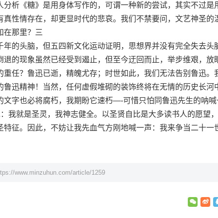
人分析《糖》是用身体写作的，可谓一种新的尝试，其实不过是
有真性情存在，却更显时代的悲哀。我们不禁要问，文艺神圣的
知在那里？三
年的头脑，但五四新文化运动证明，思想界并没有完全失去头
倒退的现象虽然已经受到遏止，但至今迂回而止，举步维艰，放
的重任？鲁迅已逝，精魄尤存；时世如此，我们无法告别鲁迅。
的鲁迅精神！当然，任何虚假堆砌的装饰终将在无情的历史长河
的文字也必将腐朽，我期盼它速朽—-可惜只怕同鲁迅先生的呐喊
说：我就是圣灵，我神志健全。以圣贤自比是大多读书人的愿望
圣特征。因此，不妨让我先血气方刚地喊一声：我来争当二十一
ttps://www.minzuhun.com/article/1259