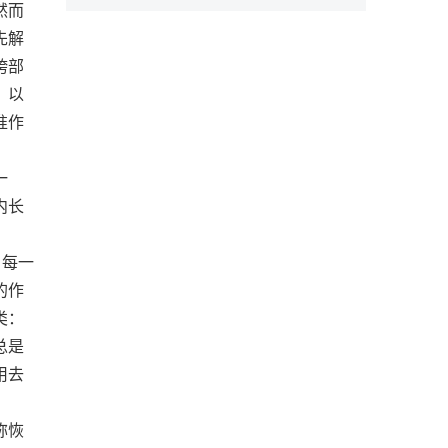
然而
先解
胯部
：以
准作
一
内长
。
，每一
的作
类：
总是
用去
称恢