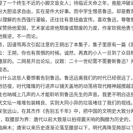
娶了一个终生不近的小脚文盲女人；待临近天命之年，竟能冲破
份大胆追求自由，实在是件大好事。而中学生憎恶鲁迅，却是教
以理解的东西强行灌输，还往往有意扭曲宣传。喜欢鲁迅，尊敬
家赞扬他爱国，艺术家追崇他颓废或颓废的力度，作家钦佩他勇
他叛逆，不一而论。
，因谩骂再次引起注意的王朔出了本集子，集子里原有一篇《
云：王朔，你也有畏惧的时候。诚然，再真的小人一旦到了众目
撒尿的。二网易开出论坛，议题：二十一世纪需不需要新鲁迅？
姿态。
什么这些人要想着告别鲁迅。鲁迅远离我们的时代已经很远了
地彷徨，时代隆隆的行进声以铺天盖地的动荡将现代精神越搅越
住也呐喊上几声的人才能聆听到鲁迅先生的声音。我更不明白这
代文坛一堆堆包装精良、实则大同小异的垃圾堵住了我们的视线
张远山，在其杰作《告别五千年》中，把中国的文明史大致分
分，取腰部为界：唐代以前大致是以拍得震天响的胸膛为历史的
脑麻木；唐宋以来历史逐渐沦落至腰部以下，明代再降至胯部以