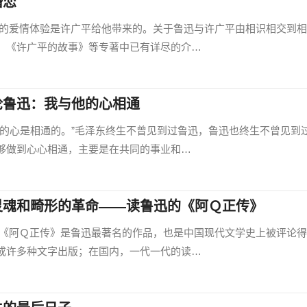
婚恋
情体验是许广平给他带来的。关于鲁迅与许广平由相识相交到相
、《许广平的故事》等专著中已有详尽的介…
论鲁迅：我与他的心相通
心是相通的。”毛泽东终生不曾见到过鲁迅，鲁迅也终生不曾见到
够做到心心相通，主要是在共同的事业和…
灵魂和畸形的革命——读鲁迅的《阿Ｑ正传》
Ｑ正传》是鲁迅最著名的作品，也是中国现代文学史上被评论得
成许多种文字出版；在国内，一代一代的读…