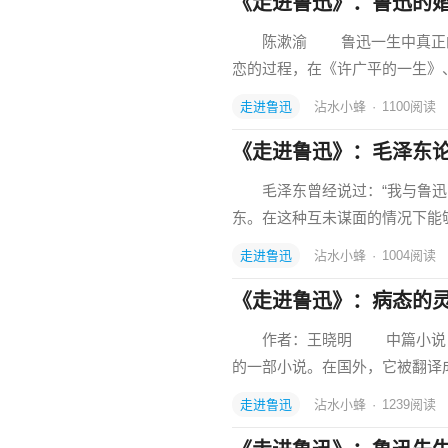
《走进鲁迅》：鲁迅的
陈漱渝 鲁迅一生中真正的爱
恋的过程，在《许广平的一生》
走进鲁迅
沾水小蜂
·
1100
阅读
《走进鲁迅》：毛泽东
毛泽东曾经说过：“我与鲁迅的
东。在这种互未谋面的情况下能
走进鲁迅
沾水小蜂
·
1004
阅读
《走进鲁迅》：病态的
作者：王晓明 中篇小说《阿
的一部小说。在国外，它被翻译
走进鲁迅
沾水小蜂
·
1239
阅读