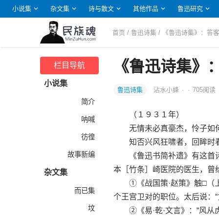
小说集
杂文集
诗与散文
其他作品
鲁迅研究
首页
/
鲁迅诗集
/ 《鲁迅诗集》：答
《鲁迅诗集》
栏目导航
小说集
鲁迅诗集
沾水小蜂
·
·
705
阅读
简介
（１９３１年）
呐喊
无情未必真豪杰，怜子如何
彷徨
知否兴风狂啸者，回眸时看
故事新编
《鲁迅书简补遗》有这首诗，
本［竹条］崎医院的医生，曾
杂文集
①《战国策·赵策》触□（上“
而已集
个王宫卫对的职位。太后说：“
坟
②《易·乾·文言》：“风从虎