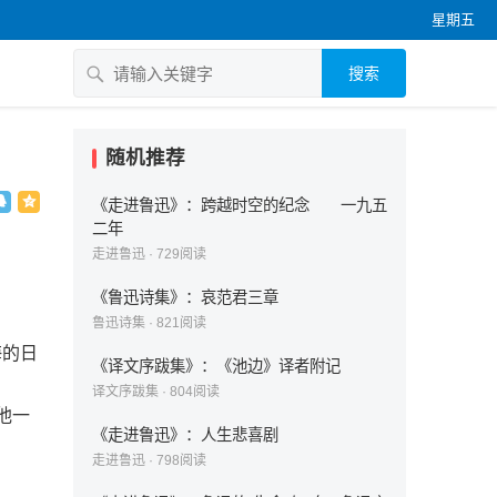
星期五
搜索
随机推荐
《走进鲁迅》：跨越时空的纪念 一九五
二年
走进鲁迅
·
729
阅读
《鲁迅诗集》：哀范君三章
鲁迅诗集
·
821
阅读
海的日
《译文序跋集》：《池边》译者附记
译文序跋集
·
804
阅读
他一
《走进鲁迅》：人生悲喜剧
走进鲁迅
·
798
阅读