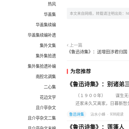
热风
本文来自网络，转载请注明出处：
h
华盖集
华盖集续编
华盖集续编补遗
上一篇
集外文集
《鲁迅诗集》：送增田涉君归国
集外集拾遗
集外集拾遗补编
为您推荐
南腔北调集
《鲁迅诗集》：别诸弟
二心集
（１９００年） 谋生无奈
花边文学
还家未久又离家，日暮新愁
且介亭杂文
鲁迅诗集
沾水小蜂
·
938
阅读
且介亭杂文二集
《鲁迅诗集》：莲蓬人
且介亭杂文末编