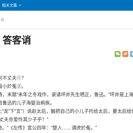
相关文集
客诮
：答客诮
不丈夫①？
小於菟②。
末题“未年之冬戏作，录请坪井先生哂正，鲁迅。”坪井是上
给鲁迅的儿子海婴治痢疾。
龙”下“言”）说赵太后，触把自己的小儿子托给太后，要太后给
丈夫亦爱怜其少子乎？”
。”《左传》宣公四年：“楚人……谓虎於菟。”