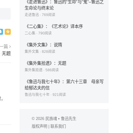
《走进鲁迅》：鲁迅的”生命”与”鬼”–鲁迅之
生命论与终末论
走进鲁迅
·
769
阅读
《二心集》：《艺术论》译本序
二心集
·
790
阅读
《集外文集》：说隋
一篇
集外文集
·
828
阅读
：无题
《集外集拾遗》：无题
集外集拾遗
·
586
阅读
《鲁迅与我七十年》：第六十三章 母亲写
给郁达夫的信
鲁迅与我七十年
·
921
阅读
时。
© 2026
民族魂
• 鲁迅先生
版权声明
|
联系我们