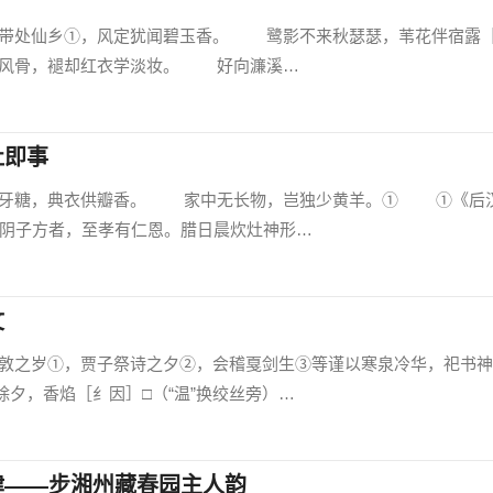
处仙乡①，风定犹闻碧玉香。 鹭影不来秋瑟瑟，苇花伴宿露
风骨，褪却红衣学淡妆。 好向濂溪…
灶即事
糖，典衣供瓣香。 家中无长物，岂独少黄羊。① ①《后
时阴子方者，至孝有仁恩。腊日晨炊灶神形…
文
岁①，贾子祭诗之夕②，会稽戛剑生③等谨以寒泉冷华，祀书神
夕，香焰［纟因］□（“温”换绞丝旁）…
律——步湘州藏春园主人韵