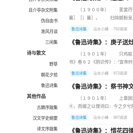
（１９００年） 芰裳荇带
且介亭杂文附集
襄］［氵襄］。 扫除腻粉呈
伪自由书
鲁迅诗集
沾水小蜂
·
792
阅读
准风月谈
《鲁迅诗集》：庚子送
三闲集
诗与散文
（１９０１年） 只鸡胶牙
书》卷６２《阴识传》：“宣帝
野草
鲁迅诗集
沾水小蜂
·
872
阅读
朝花夕拾
鲁迅诗集
《鲁迅诗集》：祭书神
其他作品
（１９０１年） 上章困敦之
④，而缀之以俚词曰：今之夕兮除
古籍序跋集
鲁迅诗集
沾水小蜂
·
887
阅读
汉文学史纲要
译文序跋集
《鲁迅诗集》：惜花四