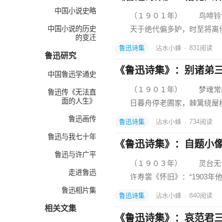
中国小说史略
（１９０１年） 鸟啼铃语
中国小说的历史
天于绝代偏多妒，时至将离
的变迁
鲁迅诗集
沾水小蜂
·
831
阅读
鲁迅研究
《鲁迅诗集》：别诸弟
中国鲁迅学通史
（１９０１年） 梦魂常向
鲁迅传《无法直
面的人生》
日暮舟停老圃家，棘篱绕屋
鲁迅画传
鲁迅诗集
沾水小蜂
·
734
阅读
鲁迅与我七十年
《鲁迅诗集》：自题小
鲁迅与许广平
（１９０３年） 灵台无计
走进鲁迅
许寿裳《怀旧》：“1903年
鲁迅相片集
鲁迅诗集
沾水小蜂
·
840
阅读
相关文集
《鲁迅诗集》：哀范君