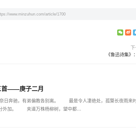
ttps://www.minzuhun.com/article/1700
下
《鲁迅诗集》
三首——庚子二月
日奔驰，有弟偏教各别离。 最是令人凄绝处，孤檠长夜雨来
分外加。 夹道万株杨柳树，望中都…