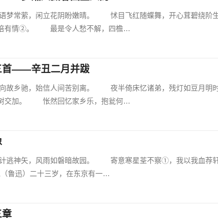
梦常萦，闲立花阴盼嫩晴。 怵目飞红随蝶舞，开心茸碧绕阶
倍有情②。 最是令人愁不解，四檐…
三首——辛丑二月并跋
故乡驰，始信人间苦别离。 夜半倚床忆诸弟，残灯如豆月明
树交加。 怅然回忆家乡乐，抱瓮何…
像
逃神矢，风雨如磐暗故园。 寄意寒星荃不察①，我以我血荐
他（鲁迅）二十三岁，在东京有一…
三章