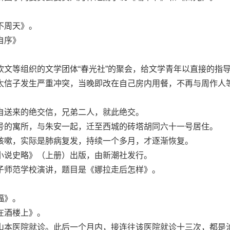
。
周天》。
自序》
等组织的文学团体“春光社”的聚会，给文学青年以直接的指
信子发生严重冲突，当晚即改在自己房内用餐，不再与周作人
送来的绝交信，兄弟二人，就此绝交。
的寓所，与朱安一起，迁至西城的砖塔胡同六十一号居住。
嗽，实际是肺病复发，持续一个多月，才逐渐恢复。
说史略》（上册）出版，由新潮社发行。
师范学校演讲，题目是《娜拉走后怎样》。
福》。
酒楼上》。
本医院就诊。此后一个月内，接连往该医院就诊十三次，都是