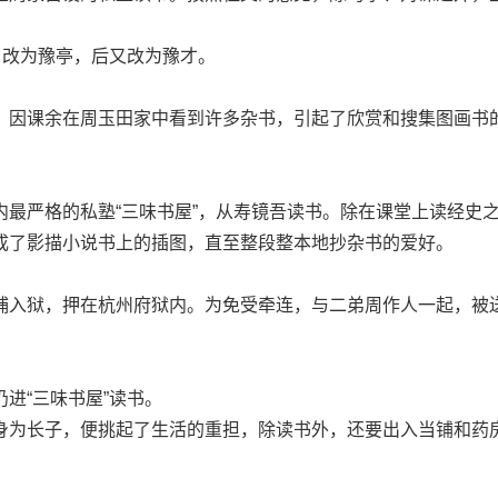
改为豫亭，后又改为豫才。
因课余在周玉田家中看到许多杂书，引起了欣赏和搜集图画书
严格的私塾“三味书屋”，从寿镜吾读书。除在课堂上读经史
成了影描小说书上的插图，直至整段整本地抄杂书的爱好。
入狱，押在杭州府狱内。为免受牵连，与二弟周作人一起，被
“三味书屋”读书。
为长子，便挑起了生活的重担，除读书外，还要出入当铺和药