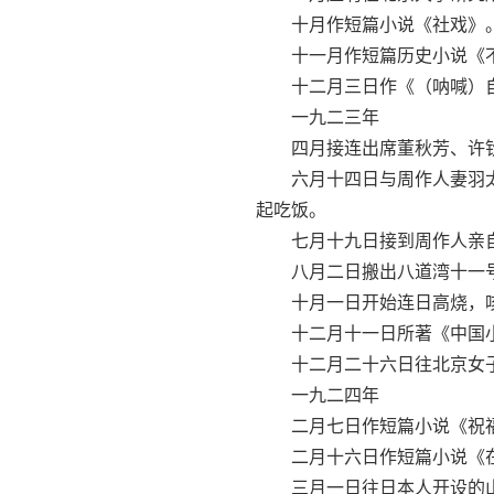
十月作短篇小说《社戏》
十一月作短篇历史小说《不
十二月三日作《（呐喊）
一九二三年
四月接连出席董秋芳、许钦文
六月十四日与周作人妻羽太
起吃饭。
七月十九日接到周作人亲自
八月二日搬出八道湾十一号
十月一日开始连日高烧，咳
十二月十一日所著《中国小
十二月二十六日往北京女子
一九二四年
二月七日作短篇小说《祝
二月十六日作短篇小说《在
三月一日往日本人开设的山