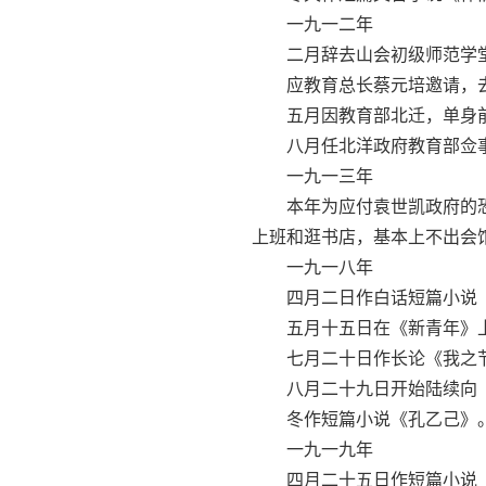
一九一二年
二月辞去山会初级师范学堂
应教育总长蔡元培邀请，去
五月因教育部北迁，单身前
八月任北洋政府教育部佥事
一九一三年
本年为应付袁世凯政府的恐
上班和逛书店，基本上不出会
一九一八年
四月二日作白话短篇小说《
五月十五日在《新青年》上
七月二十日作长论《我之节
八月二十九日开始陆续向《新
冬作短篇小说《孔乙己》
一九一九年
四月二十五日作短篇小说