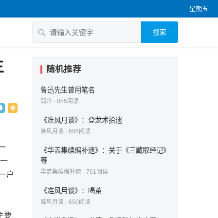
星期五
搜索
生
随机推荐
鲁迅先生曾用笔名
简介
·
855
阅读
《准风月谈》：登龙术拾遗
准风月谈
·
686
阅读
一
《华盖集续编补遗》：关于《三藏取经记》
0一
等
华盖集续编补遗
·
761
阅读
头一户
《准风月谈》：喝茶
准风月谈
·
650
阅读
主要