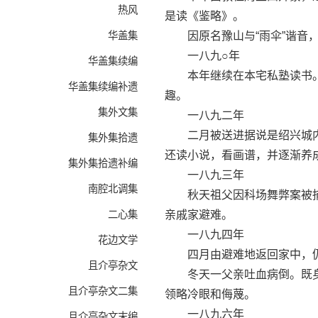
热风
是读《鉴略》。
华盖集
因原名豫山与“雨伞”谐音，
一八九○年
华盖集续编
本年继续在本宅私塾读书。
华盖集续编补遗
趣。
集外文集
一八九二年
二月被送进据说是绍兴城内最
集外集拾遗
还读小说，看画谱，并逐渐养
集外集拾遗补编
一八九三年
南腔北调集
秋天祖父因科场舞弊案被捕
二心集
亲戚家避难。
一八九四年
花边文学
四月由避难地返回家中，仍进
且介亭杂文
冬天一父亲吐血病倒。既身
且介亭杂文二集
领略冷眼和侮蔑。
一八九六年
且介亭杂文末编