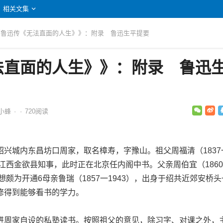
相关文集
 《鲁迅传《无法直面的人生》》：附录 鲁迅生平提要
法直面的人生》》：附录 鲁迅
小蜂
·
·
720
阅读
城内东昌坊口周家，取名樟寿，字豫山。祖父周福清（1837
任江西金欲县知事，此时正在北京任内阁中书。父亲周伯宜（186
想颇为开通6母亲鲁瑞（1857一1943），出身于绍共近郊安桥
修得到能够看书的学力。
周家自设的私塾读书。按照祖父的意见，除习字、对课之外，