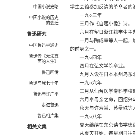
中国小说史略
学生会馆参加反清的革命者的
一九○三年
中国小说的历史
的变迁
三月作《自题小像》诗。
六月在留日浙江籍学生主办
鲁迅研究
十月与陶成章等人一起，加入
中国鲁迅学通史
的前身之一。
鲁迅传《无法直
一九○四年
面的人生》
四月在弘文学院卒业。
鲁迅画传
九月入设在日本本州岛东北
一九○六年
鲁迅与我七十年
三月从仙台医学专科学校退
鲁迅与许广平
六月奉母亲之命，回绍兴与
走进鲁迅
秋天与许寿裳、苏曼殊等人
鲁迅相片集
一九○八年
夏天继续在东京读书学德
相关文集
从夏天开始，每星期日往章