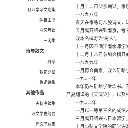
十月十二日父亲病逝。家境
且介亭杂文附集
一八九八年
伪自由书
春天在家练习八股诗文，送
准风月谈
五月离开绍兴到南京，考入
改本名樟寿为“树人”。
三闲集
十一月因不满江南水师学堂
诗与散文
十二月十八日参加会稽县的
野草
一八九九年
一月再会南京，改入矿路学
朝花夕拾
一九○一年
鲁迅诗集
本年仍在矿路学堂念书。开
其他作品
严复翻译的《天演论》，以及
一九○二年
古籍序跋集
一月以一等第三名的成绩从
汉文学史纲要
三月离开绍兴去日本留学。
译文序跋集
十月与弘文学院的同学许寿