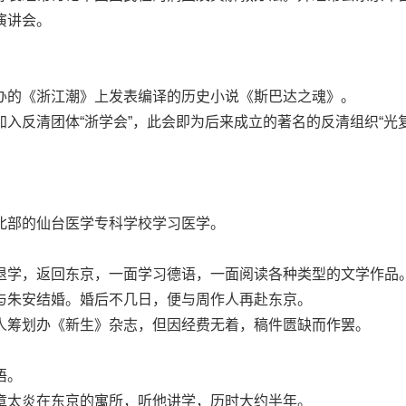
演讲会。
的《浙江潮》上发表编译的历史小说《斯巴达之魂》。
反清团体“浙学会”，此会即为后来成立的著名的反清组织“光复
部的仙台医学专科学校学习医学。
学，返回东京，一面学习德语，一面阅读各种类型的文学作品
朱安结婚。婚后不几日，便与周作人再赴东京。
筹划办《新生》杂志，但因经费无着，稿件匮缺而作罢。
语。
太炎在东京的寓所，听他讲学，历时大约半年。