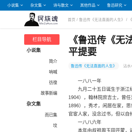
小说集
杂文集
诗与散文
其他作品
鲁迅研究
首页
/
鲁迅传《无法直面的人生》
/
《鲁迅传《无
栏目导航
平提要
小说集
简介
鲁迅传《无法直面的人生》
沾水
呐喊
一八八一年
彷徨
九月二十五日诞生于浙江绍兴
故事新编
1904），翰林院庶吉士，曾
杂文集
1896），秀才，闲居在家，思
官宦人家，没念过书，但以自
而已集
一八八六年
坟
本年由叔祖周玉田开蒙，进