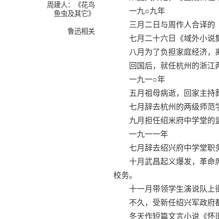
周建人：《花鸟
一九○九年
鱼虫及其它》
三月二日与周作人合译的《
鲁迅相关
七月二十六日《域外小说集
八月为了负担家庭经济，离
回国后，就任杭州的浙江两
一九一○年
五月祖母病逝，回家主持葬
七月辞去杭州的两级师范学
九月担任绍米府中学堂的监
一九一一年
七月辞去绍兴府中学堂职务
十月武昌起义爆发，革命席
校务。
十一月带领学生演说队上街
不久，受新任绍兴军政府都
冬天作短篇文言小说《怀