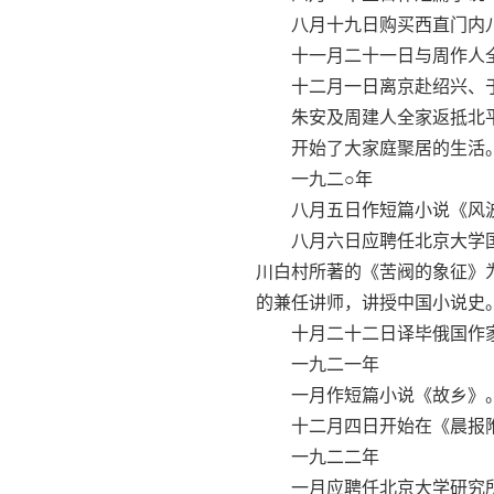
八月十九日购买西直门内八
十一月二十一日与周作人全
十二月一日离京赴绍兴、于
朱安及周建人全家返抵北平
开始了大家庭聚居的生活
一九二○年
八月五日作短篇小说《风
八月六日应聘任北京大学国
川白村所著的《苦阀的象征》
的兼任讲师，讲授中国小说史
十月二十二日译毕俄国作家
一九二一年
一月作短篇小说《故乡》
十二月四日开始在《晨报附
一九二二年
一月应聘任北京大学研究所