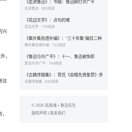
《走进鲁迅》：书摘：鲁迅醉打许广平
走进鲁迅
·
893
阅读
《花边文学》：点句的难
花边文学
·
770
阅读
的兴
《集外集拾遗补编》：“三十年集”编目二种
集外集拾遗补编
·
712
阅读
之外，
《鲁迅与许广平》：十一、鲁迅被免职
鲁迅与许广平
·
764
阅读
《古籍序跋集》：贺氏《会稽先贤象赞》序
送往
古籍序跋集
·
832
阅读
© 2026
民族魂
• 鲁迅先生
版权声明
|
联系我们
房，