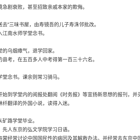
急剧衰败，甚至招致亲戚本家的欺侮。
去“三味书屋，由寿镜吾的儿子寿洙邻批改。
江南水师学堂念书。
的乌烟瘴气，退学回家。
县考，在五百多人中考得第一百三十六名。
堂念书。课余则常习骑马。
始到学堂内的阅报处翻阅《时务报》等宣扬新思想的报刊，并
林纤翻译的外国小说，读得入迷。
矿路学堂毕业。
先人东京的弘文学院学习日语。
裳经常讨论中国国民性的病因及其解救办法。并经常去东京中