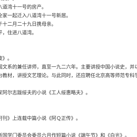
道湾十一号的房产。
家一起迁入八道湾十一号新居。
十二月二十九日携母亲。
，住进八道湾。
。
波》。
文系的兼任讲师，直至一九二六年。主要讲授中国小说史，并
为教材，讲授文艺理论。与此同时，还应聘任北京高等师范专科
。
阿尔志跋绥夫的小说《工人绥惠略夫》。
。
刊》上连载中篇小说《阿Ｑ正传》。
国学门委员会委员六月作短篇小说《端午节》和《白光》。