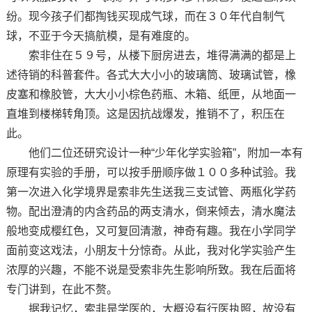
纷。现今孩子们都掏钱买现成气球，而在３０年代自制气
球，不亚于今天搞航模，是有难度的。
索非住在５９号，从楼下厨房进去，堆得满满的都是上
述待销的科普套件。各式大大小小的玻璃筒、玻璃试管，橡
皮塞和橡胶管，大大小小棕色药瓶、木箱、纸匣，从地面一
直堆到楼梯转角顶。这是因抗战爆发，推销不了，积压在
此。
他们二位还研究设计一种“少年化学实验箱”，附加一本有
原理有实验的手册，可以按手册顺序做１００多种试验。我
第一次进入化学境界是索非先生送我三支试管、两瓶化学药
物。配出澄清的内含药品的两支清水，倒来倾去，清水魔法
般地变成樱红色，又可复回清澈，神奇有趣。我在小学同学
面前变这戏法，小朋友十分惊奇。从此，我对化学实验产生
浓厚的兴趣，不能不说是受索非先生影响所致。我在后面将
专门讲到，在此不赘。
据我记忆，索非是学医的，大概没有行医执照，故没有