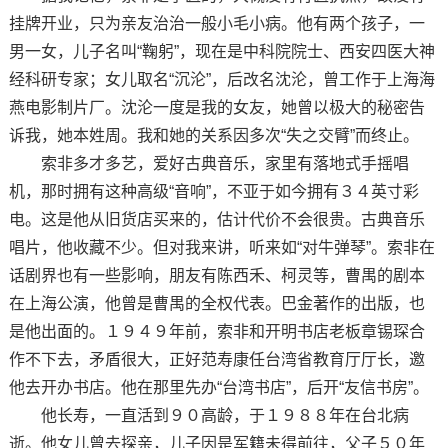
挂牌开业，只为亲友治治一般小毛小病。他有两个孩子，一
男一女，儿子名叫“鞠躬”，现在是中科院院士、西安四医大神
经科研专家；女儿取名“沉沦”，后改名沈沦，曾工作于上海海
燕电影制片厂。沈沦一度是我的女友，她曾以极大的秘密告
诉我，她本姓周。我和她的关系因多次“失之交臂”而终止。
索非多才多艺，爱好古典音乐，家里有落地式手摇唱
机，那时拥有这种高级“音响”，不亚于如今拥有３４英寸彩
电。这是他从旧货店买来的，估计代价不会很贵。古典音乐
唱片，他收藏不少。但对我来讲，听来如“对牛弹琴”。索非在
话剧界也有一些影响，朋友有陈西禾、柯灵等，曹禺的剧本
在上海公演，他曾是曹禺的全权代表。巴金著作的出版，也
是他出面的。１９４９年前，索非和开明书店老板章锡琛合
作不下去，矛盾很大，正好范寿康任台湾省教育厅厅长，邀
他去开办书店。他在那里先办“台湾书店”，后开“友信书房”。
他长寿，一直活到９０高龄，于１９８８年在台北病
逝。他女儿曾去探亲，儿子因是军籍未得前往，父子５０年