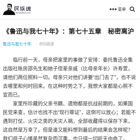
菜单
《鲁迅与我七十年》：第七十五章 秘密离沪
鲁迅与我七十年
·
855
阅读
临行前一天，母亲把家里的事做了安排：委托鲁迅全集
出版社账房邵先生和她子侄辈亲戚（比母亲年长）许寿萱，
请他们两位照料一切。母亲只对他们讲要“出门去了”，也不说
去哪里和何时回来。在这种时势之下，我想大家都是心照不
宣而已。
家里所珍藏的父亲书籍、遗物都是抗战前期的，如果国
民党来查，估计也找不出“现行罪证”，这倒可以放心；若能不
遇到打仗、火灾之类的天灾人祸，全部收藏得以保存下来，
这自然是万幸了。但是谁又能料想到最后的结果会怎样呢？
我们母子心情虽然复杂而沉重，也只得一切听天由命了。