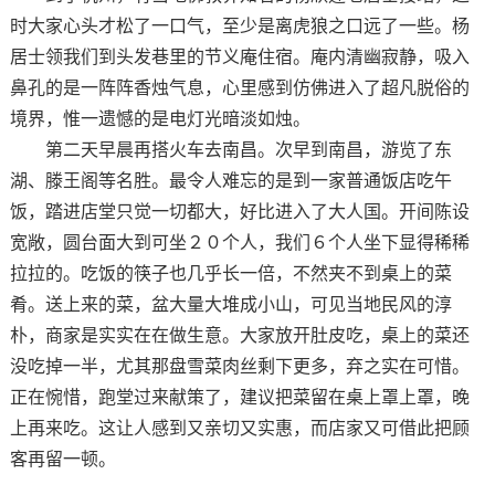
时大家心头才松了一口气，至少是离虎狼之口远了一些。杨
居士领我们到头发巷里的节义庵住宿。庵内清幽寂静，吸入
鼻孔的是一阵阵香烛气息，心里感到仿佛进入了超凡脱俗的
境界，惟一遗憾的是电灯光暗淡如烛。
第二天早晨再搭火车去南昌。次早到南昌，游览了东
湖、滕王阁等名胜。最令人难忘的是到一家普通饭店吃午
饭，踏进店堂只觉一切都大，好比进入了大人国。开间陈设
宽敞，圆台面大到可坐２０个人，我们６个人坐下显得稀稀
拉拉的。吃饭的筷子也几乎长一倍，不然夹不到桌上的菜
肴。送上来的菜，盆大量大堆成小山，可见当地民风的淳
朴，商家是实实在在做生意。大家放开肚皮吃，桌上的菜还
没吃掉一半，尤其那盘雪菜肉丝剩下更多，弃之实在可惜。
正在惋惜，跑堂过来献策了，建议把菜留在桌上罩上罩，晚
上再来吃。这让人感到又亲切又实惠，而店家又可借此把顾
客再留一顿。