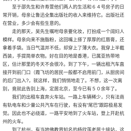
至于邵先生和许寿萱他们两人的生活和６４号房子的日
常开销，母亲让鲁迅全集出版社的收入来维持它。出版社还
在营业，多少会有些生意的。
走的那天，吴先生嘱咐母亲要化妆，打扮成一个阔妇人
模样。母亲向来不施脂粉，这回嘴上搽了厚厚的红唇膏，还
拿着手袋。当日气温并不低，却穿上了薄大衣。我穿上半截
西装，手提简单衣物。好在目的地是香港，已属亚热带地
区，估计那里的冬天不会很冷。到了下午，一辆出租汽车直
接开到前门口（霞飞坊的居民一般都不启用前门，从厨房间
的后门出入?，就这样，我们悄悄地走了。不想，这一次离
别，竟就此告别上海，定居北京，至今已有５０余年了。
我们的出租车直奔火车站。一路上车辆稀少，只有法商
有轨电车和少量公共汽车在行驶，有没有“尾巴”跟踪极易发
觉。因此也不必绕道，一路平安地到了火车站，登上开赴杭
州的火车。
到了杭州，有当地佛教界知名的杨欣莲老居士接站，这