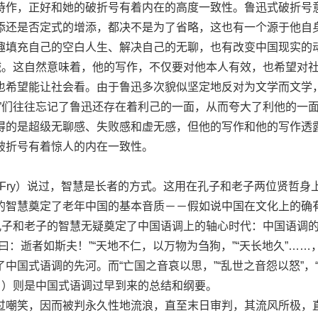
诗作，正好和她的破折号有着内在的高度一致性。鲁迅式破折号
添还是否定式的增添，都决不是为了省略，这也有一个源于他自
趣填充自己的空白人生、解决自己的无聊，也有改变中国现实的
投诚。这自然意味着，他的写作，不仅要对他本人有效，也希望对
也希望能让社会看。由于鲁迅多次貌似坚定地反对为文学而文学
家”们往往忘记了鲁迅还存在着利己的一面，从而夸大了利他的一
得的是超级无聊感、失败感和虚无感，但他的写作和他的写作透
破折号有着惊人的内在一致性。
p Fry）说过，智慧是长者的方式。这用在孔子和老子两位贤哲身
的智慧奠定了老年中国的基本音质－－假如说中国在文化上的确
，孔子和老子的智慧无疑奠定了中国语调上的轴心时代：中国语调
曰：逝者如斯夫！”“天地不仁，以万物为刍狗，”“天长地久”……
中国式语调的先河。而“亡国之音哀以思，”“乱世之音怨以怒”，
》）则是中国式语调过早到来的总结和纲要。
嘲笑，因而被判永久性地流浪，直至末日审判，其流风所极，