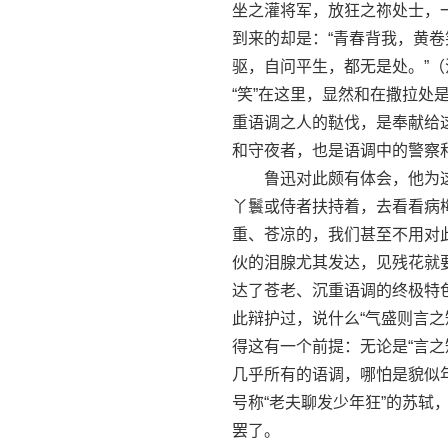
坐之灌将军，放狂之祢处士，
到来的却是：“青春背我，黄
驱，自问平生，都无是处。”（
“笑”在这里，显然和在撒拉
重语调之人的鞑伐，是奉献给
和守夜者，也是语调中的警察
鲁迅对此颇有体会，他为这
丫鬟或侍者扶持着，去看看病
重、苍凉的，我们甚至不用对
伙的泪腺尤其发达，见残花就
达了苍老、沉重语调的终极特
此辩护过，说什么“气盛则言之
得这有一个前提：无论是“言之
几乎所有的语调，哪怕是貌似
号称“老夫聊发少年狂”的苏轼，
罢了。