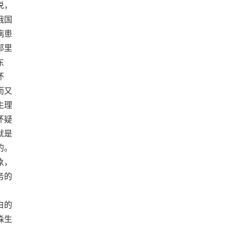
说，
俄国
病患
那里
东
怀
而又
生理
怀疑
就是
的。
象，
务的
白的
森生