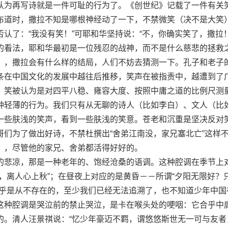
认为再写诗就是一件可耻的行为了。《创世纪》记载了一件有关
布道时，撒拉不知是哪根神经动了一下，不禁微笑（决不是大笑
认了：“我没有笑！”可耶和华坚持说：“不，你确实笑了，撒拉！
的看法，耶和华最初是一位残忍的战神，而不是什么慈悲的拯救
），撒拉会有什么样的结局，人们不妨去猜测一下。孔子和老子
条在中国文化的发展中越往后推移，笑声在被指责中，越遭到了
。笑被认为是对四平八稳、雍容大度、按照中庸之道的比例尺测
种轻薄的行为。我们只有从无聊的诗人（比如李白）、文人（比
一些肤浅的笑声，看到一些肤浅的笑意。苍老和沉重是坚决反对
哥们为了做出好诗，不禁杜撰出“舍弟江南没，家兄塞北亡”这样
），尽管他的家兄、舍弟都活得好好的。
悲凉，那是一种老年的、饱经沧桑的语调。这种腔调在季节上
，离人心上秋”；在昼夜上对应的是黄昏－－所谓“夕阳无限好？
几乎是从不存在的，至少我们已经无法追溯了，也不知道少年中国
这种腔调是哭泣前的禁止哭泣，是卡在喉头处的哽咽：它合乎中
的。清人汪景祺说：“忆少年豪迈不羁，谓悠悠斯世无一可与友者