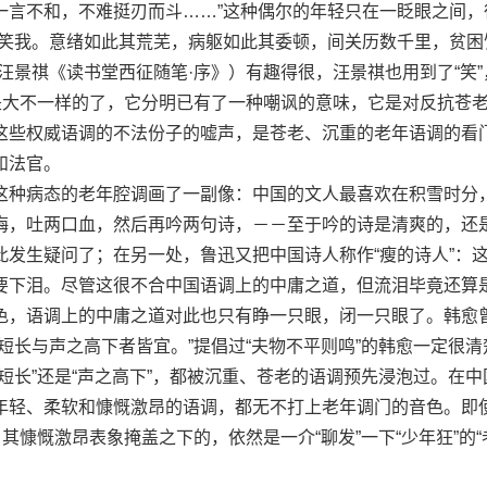
一言不和，不难挺刃而斗……”这种偶尔的年轻只在一眨眼之间，
卷笑我。意绪如此其荒芜，病躯如此其委顿，间关历数千里，贫困
汪景祺《读书堂西征随笔·序》）有趣得很，汪景祺也用到了“笑”
处是大不一样的了，它分明已有了一种嘲讽的意味，它是对反抗苍
这些权威语调的不法份子的嘘声，是苍老、沉重的老年语调的看
和法官。
种病态的老年腔调画了一副像：中国的文人最喜欢在积雪时分
梅，吐两口血，然后再吟两句诗，－－至于吟的诗是清爽的，还
此发生疑问了；在另一处，鲁迅又把中国诗人称作“瘦的诗人”：
要下泪。尽管这很不合中国语调上的中庸之道，但流泪毕竟还算
色，语调上的中庸之道对此也只有睁一只眼，闭一只眼了。韩愈
短长与声之高下者皆宜。”提倡过“夫物不平则鸣”的韩愈一定很清
短长”还是“声之高下”，都被沉重、苍老的语调预先浸泡过。在中
年轻、柔软和慷慨激昂的语调，都无不打上老年调门的音色。即
其慷慨激昂表象掩盖之下的，依然是一介“聊发”一下“少年狂”的“