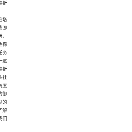
破折
维塔
我即
者，
金森
任务
于这
破折
头挂
高度
的御
见的
了解
我们