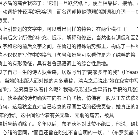
相矛盾的离合状态了：“它们一旦跃然纸上，便互相靠拢、接纳、
－动词挤掉轻浮的形容词，而名词却排鞑薄弱的副词和介词－－
变。”
引鲁迅的文字中，可以看出同样的特色：在两个横杠（“－－
对前后文字所做的补充、提示、解释和修正，当然也有调侃和互
文字和它的前后文字之间，在鲁迅的特殊语势那里，构成了一种
这不仅仅是写作中的换气（句号和逗号可以看作是为了纯粹的换
质上的有形像征，具有着鲁迅语调上的综合性质地。
一生的诗人狄金森，居然写出了“离家多年的我”（I Years 
这样的诗句，当她的出版人面对她的众多遗稿，清点之后说出“她在寂寞中
句”时，这究竟意味着什么呢？我碰巧见过狄金森诗作手稿的几张
眼，狄金森的诗句确实在向右上角飞扬，仿佛有一股从正左边依
诗句。这是狄金森对自己寂寞的深闺生活的轻微责备，她真正的
年的我”。这中间包含着有关无望、无助的痛苦，被具
折号给消除了。多年以后，布罗茨基对此赞不绝口，他说，破
、心绪的雷同，“而且还旨在跳过不言自明的一切。”（布罗茨基