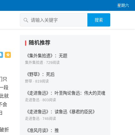
星期六
搜索
随机推荐
《集外集拾遗》：无题
集外集拾遗
·
729
阅读
《野草》：死后
们只
野草
·
819
阅读
一段
《走进鲁迅》：叶圣陶论鲁迅：伟大的灵魂
此就
走进鲁迅
·
803
阅读
不会
《走进鲁迅》：读鲁迅《暴君的臣民》
归
走进鲁迅
·
746
阅读
像破折
《准风月谈》：推