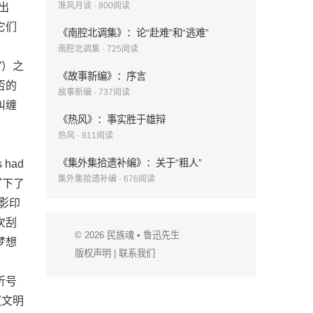
准风月谈
·
800
阅读
出
它们
《南腔北调集》：论“赴难”和“逃难”
南腔北调集
·
725
阅读
”）之
《故事新编》：序言
否的
故事新编
·
737
阅读
纠缠
《热风》：事实胜于雄辩
热风
·
811
阅读
《集外集拾遗补编》：关于“粗人”
had
集外集拾遗补编
·
676
阅读
写下了
影印
次刮
© 2026
民族魂
• 鲁迅先生
梦想
版权声明
|
联系我们
折号
《文明