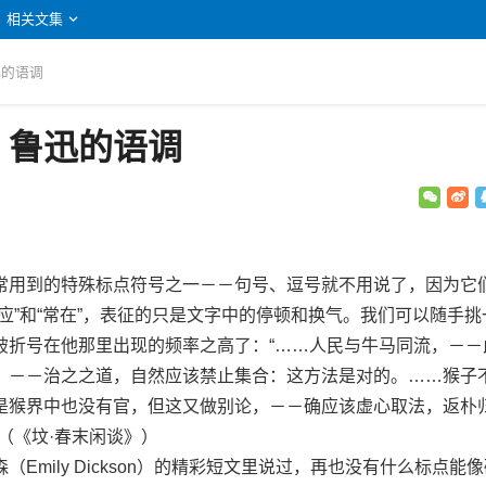
相关文集
迅的语调
：鲁迅的语调
用到的特殊标点符号之一－－句号、逗号就不用说了，因为它
应”和“常在”，表征的只是文字中的停顿和换气。我们可以随手挑
破折号在他那里出现的频率之高了：“……人民与牛马同流，－－
，－－治之之道，自然应该禁止集合：这方法是对的。……猴子
是猴界中也没有官，但这又做别论，－－确应该虚心取法，返朴
（《坟·春末闲谈》）
mily Dickson）的精彩短文里说过，再也没有什么标点能