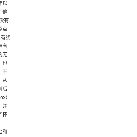
年以
了他
没有
添点
正有犹
想有
的无
，也
、不
。从
前后
ox）
，并
了怀
她和