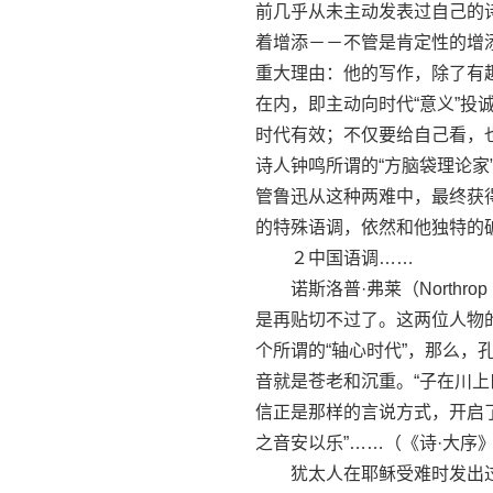
前几乎从未主动发表过自己的
着增添－－不管是肯定性的增
重大理由：他的写作，除了有
在内，即主动向时代“意义”
时代有效；不仅要给自己看，
诗人钟鸣所谓的“方脑袋理论
管鲁迅从这种两难中，最终获
的特殊语调，依然和他独特的
２中国语调……
诺斯洛普·弗莱（Northro
是再贴切不过了。这两位人物
个所谓的“轴心时代”，那么
音就是苍老和沉重。“子在川上
信正是那样的言说方式，开启了
之音安以乐”……（《诗·大序
犹太人在耶稣受难时发出过