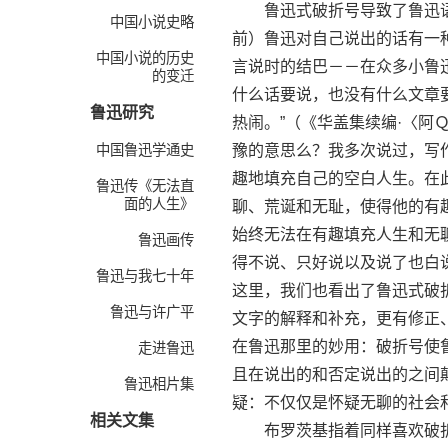
鲁迅式破折号导致了鲁迅语
中国小说史略
前）鲁迅对自己说出的话有一
中国小说的历史
言说时的结巴－－在众多小鲁
的变迁
什么话要说，也没有什么文章
鲁迅研究
热闹。”（《华盖集续编·〈
中国鲁迅学通史
豫的意思么？我多次说过，写
趣地填充自己的空白人生。在
鲁迅传《无法直
面的人生》
聊、荒诞和无耻，使得他的有
始终无法在有趣填充人生和无
鲁迅画传
得不说、只好说以及说了也白
鲁迅与我七十年
这里，我们也看出了鲁迅式破
鲁迅与许广平
文字的解释和补充，更有修正、
在鲁迅那里的妙用：破折号使
走进鲁迅
且在说出的和否定说出的之间
鲁迅相片集
疑：不仅仅是怀疑无聊的社会和
相关文集
布罗茨基指着同样喜欢破折