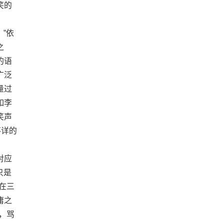
笑的
）
”依
之
的语
广泛
量过
如李
笑声
不详的
对应
只是
在三
庸之
，骂