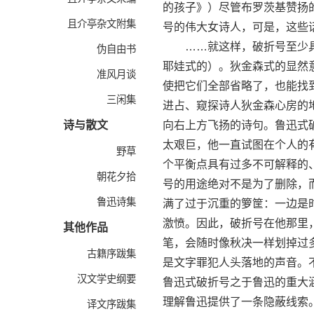
的孩子》）尽管布罗茨基赞扬
且介亭杂文附集
号的伟大女诗人，可是，这些
……就这样，破折号至少具
伪自由书
耶娃式的）。狄金森式的显然
准风月谈
使把它们全部省略了，也能找
三闲集
进占、窥探诗人狄金森心房的
诗与散文
向右上方飞扬的诗句。鲁迅式
太艰巨，他一直试图在个人的
野草
个平衡点具有过多不可解释的
朝花夕拾
号的用途绝对不是为了删除，
鲁迅诗集
满了过于沉重的箩筐：一边是
激愤。因此，破折号在他那里
其他作品
笔，会随时像秋决一样划掉过
古籍序跋集
是文字罪犯人头落地的声音。
汉文学史纲要
鲁迅式破折号之于鲁迅的重大
理解鲁迅提供了一条隐蔽线索
译文序跋集