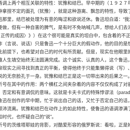
调上两个相互关联的特性：犹豫和结巴。早中期的（１９２７
种拿捏不定的面孔（犹豫），就是这种游离、飘忽的特性，导致
迅那里，结巴被处理为有意的晦涩和欲说还休。鲁迅坦白道：“我
要做，但有一种自害的脾气，是有时不免呐喊几声，想给人们去
阿Ｑ正传的成因〉》）在这个很可能是真实的坦白中，包含着的不
作（言说、说话）只是鲁迅一个十分巨大的假动作，他的目的是
此前提下，也希望对自己的时代有所贡献。但是，现实在他眼里
趣人生填空始终无法圆满完成。这个诚实、认真的人，这个鲁迅
聊现实之间寻找到真正的平衡，使得他终于只能集懒得说（写）
说的无奈脸孔于一身。犹豫和结巴正是这一切带出来的后果之一
折号在其中的作用：两个横杠之间夹杂着的内容不仅仅构成了对
否定和有意调侃的意味。这就是卡夫卡式的特殊悖谬法（parad
鲁迅在创作的早中期，忙于说出自己的话，又忙于否定自己的话
颠沛流离。犹豫和结巴在动作上的如此特性，使鲁迅的语调渗满
时代，也怀疑自己的“说”。
号的茨维塔耶娃的背影，对酷爱形容的俄罗斯说：看啦，正是