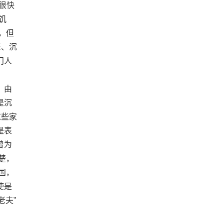
很快
饥
，但
老、沉
门人
，由
是沉
这些家
是表
曾为
楚，
国，
使是
老夫”