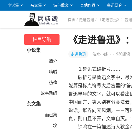
小说集
杂文集
诗与散文
其他作品
鲁迅研究
首页
/
走进鲁迅
/ 《走进鲁迅》：鲁
《走进鲁迅》
栏目导航
小说集
走进鲁迅
沾水小蜂
·
·
936
阅读
简介
１鲁迅式破折号……
呐喊
破折号是鲁迅文字中，最常
彷徨
能算是标点符号大后宫里的“答
故事新编
鲁迅早年的文字，就可以看出
中国而言，夷人别有分类法云
杂文集
说话，猴界向无风潮，－－可
而已集
真，则口且不开，文章自灭。”
坟
钟鸣在一篇描述诗人狄金森（E