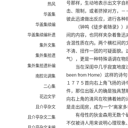
号那样，生动地表示出文字自
热风
击、限制，或者挤掉对方，－
华盖集
彼此迅速做出反应，进行各种叛
华盖集续编
（钟鸣《徒步者随录》）从上
华盖集续编补遗
间的内容，也同样夹杂着鲁迅
含混性质在内。两个横杠间的
集外文集
不清、扭作一团的可疑面貌。
集外集拾遗
气），更是一种特殊语调在物
集外集拾遗补编
当在深闺中几乎寂寞地度过了自己
been from Home）
南腔北调集
１７７５首向右上角飞扬的诗
二心集
件，那位出版人的确是独具慧
花边文学
向右上角的清风在吹拂着她的
且介亭杂文
是走出闺房，成为一个“离家多
有母性的狄金森用无数个破
且介亭杂文二集
不仅被诗人用来说明心理现象
且介亭杂文末编