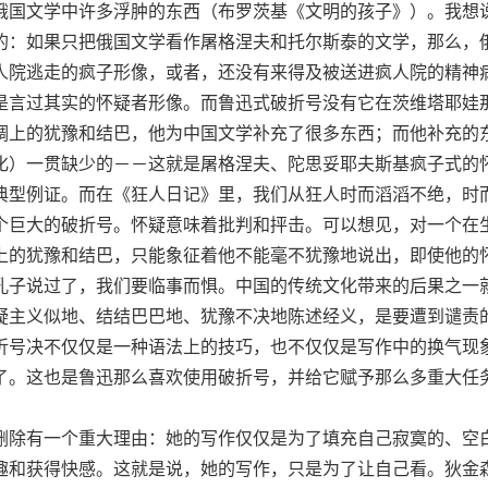
俄国文学中许多浮肿的东西（布罗茨基《文明的孩子》）。我想
的：如果只把俄国文学看作屠格涅夫和托尔斯泰的文学，那么，
人院逃走的疯子形像，或者，还没有来得及被送进疯人院的精神
是言过其实的怀疑者形像。而鲁迅式破折号没有它在茨维塔耶娃
调上的犹豫和结巴，他为中国文学补充了很多东西；而他补充的
化）一贯缺少的－－这就是屠格涅夫、陀思妥耶夫斯基疯子式的
典型例证。而在《狂人日记》里，我们从狂人时而滔滔不绝，时
个巨大的破折号。怀疑意味着批判和抨击。可以想见，对一个在
上的犹豫和结巴，只能象征着他不能毫不犹豫地说出，即使他的
孔子说过了，我们要临事而惧。中国的传统文化带来的后果之一
疑主义似地、结结巴巴地、犹豫不决地陈述经义，是要遭到谴责
折号决不仅仅是一种语法上的技巧，也不仅仅是写作中的换气现
了。这也是鲁迅那么喜欢使用破折号，并给它赋予那么多重大任
除有一个重大理由：她的写作仅仅是为了填充自己寂寞的、空
趣和获得快感。这就是说，她的写作，只是为了让自己看。狄金