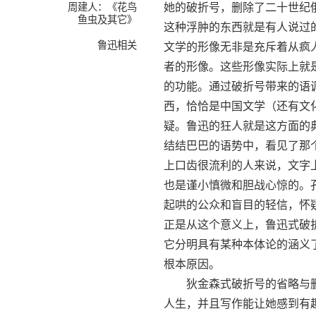
周建人：《花鸟
她的破折号，删除了二十世纪
鱼虫及其它》
这种浮肿的东西就是有人说过
鲁迅相关
文学的形像无非是充斥着从疯
者的形像。这些形像实际上就
的功能。通过破折号带来的语
西，恰恰是中国文学（还有文
疑。鲁迅的狂人就是这方面的
结结巴巴的语势中，看见了那
上口齿很流利的人来说，文字
也是谨小慎微和胆战心惊的。
起哄的公众和盲目的轻信，怀
正是从这个意义上，鲁迅式破
它分明具有某种本体论的涵义
根本原因。
狄金森式破折号的省略与删
人生，并且写作能让她感到有