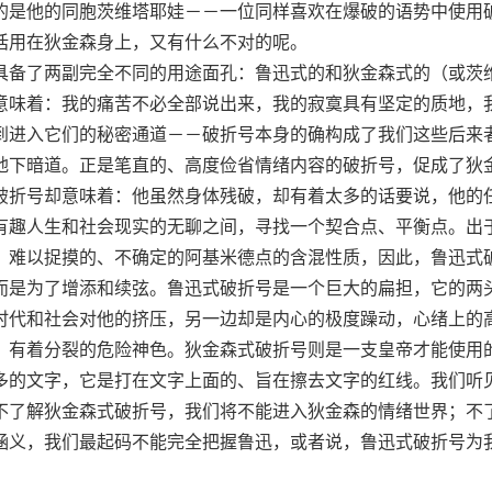
的是他的同胞茨维塔耶娃－－一位同样喜欢在爆破的语势中使用
话用在狄金森身上，又有什么不对的呢。
备了两副完全不同的用途面孔：鲁迅式的和狄金森式的（或茨
意味着：我的痛苦不必全部说出来，我的寂寞具有坚定的质地，
到进入它们的秘密通道－－破折号本身的确构成了我们这些后来
地下暗道。正是笔直的、高度俭省情绪内容的破折号，促成了狄
破折号却意味着：他虽然身体残破，却有着太多的话要说，他的
有趣人生和社会现实的无聊之间，寻找一个契合点、平衡点。出
、难以捉摸的、不确定的阿基米德点的含混性质，因此，鲁迅式
而是为了增添和续弦。鲁迅式破折号是一个巨大的扁担，它的两
时代和社会对他的挤压，另一边却是内心的极度躁动，心绪上的
，有着分裂的危险神色。狄金森式破折号则是一支皇帝才能使用
多的文字，它是打在文字上面的、旨在擦去文字的红线。我们听
不了解狄金森式破折号，我们将不能进入狄金森的情绪世界；不
涵义，我们最起码不能完全把握鲁迅，或者说，鲁迅式破折号为
。