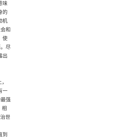
意味
身的
动机
社会和
，使
面。尽
露出
上，
有一
的最强
，相
“治世
直到