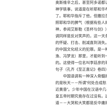
奥斯维辛之后，甚至阿多诺都
神学轶事，说道是在听耶和华
了。耶和华指斥了他，但撒拉否
照耶和华的脾气（根据有些人
神，参阅艾斯勒《圣杯与剑》
调同样是反对笑声的，这一天
的怀疑、打击、削减直到消失
的中国文化经义的犯罪。是一
渔、冯梦龙）那里，才能听到
的。这使得一位名叫李廷彦的
句子（孔齐《至正直记》卷四
中国语调有一种深入骨髓的
的是秋天－－所谓“何处合成愁
近黄昏”。少年中国在汉语中
皇五帝时期究竟存在过没有。
道－－大哭和大笑都是反中庸