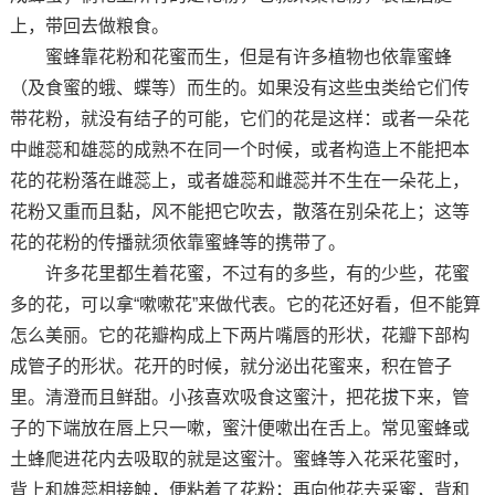
上，带回去做粮食。
蜜蜂靠花粉和花蜜而生，但是有许多植物也依靠蜜蜂
（及食蜜的蛾、蝶等）而生的。如果没有这些虫类给它们传
带花粉，就没有结子的可能，它们的花是这样：或者一朵花
中雌蕊和雄蕊的成熟不在同一个时候，或者构造上不能把本
花的花粉落在雌蕊上，或者雄蕊和雌蕊并不生在一朵花上，
花粉又重而且黏，风不能把它吹去，散落在别朵花上；这等
花的花粉的传播就须依靠蜜蜂等的携带了。
许多花里都生着花蜜，不过有的多些，有的少些，花蜜
多的花，可以拿“嗽嗽花”来做代表。它的花还好看，但不能算
怎么美丽。它的花瓣构成上下两片嘴唇的形状，花瓣下部构
成管子的形状。花开的时候，就分泌出花蜜来，积在管子
里。清澄而且鲜甜。小孩喜欢吸食这蜜汁，把花拔下来，管
子的下端放在唇上只一嗽，蜜汁便嗽出在舌上。常见蜜蜂或
土蜂爬进花内去吸取的就是这蜜汁。蜜蜂等入花采花蜜时，
背上和雄蕊相接触，便粘着了花粉；再向他花去采蜜，背和