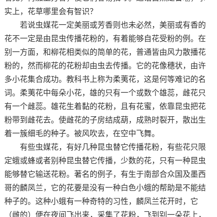
实上，花草哪里会有智识？
若说虫媒花一定美丽或芳香则也未必然，美丽或有香的
花不一定是由昆虫传播花粉的，有着能够自花受粉的例。在
别一方面，和柳花相类似的简单的花，普通皆由风力散播花
粉的，然而柳花的花粉却由虫去传播。它的花像穗状，由许
多小花集合成功。教科书上称为柔荑花，这是何等难记的名
词。柔荑花中每朵小花，雄的只有一个或数个雄蕊，雌花只
有一个雌蕊。雄花生着黏的花粉，且有花蜜，依靠昆虫把花
粉带到雌花去。使雌花的子房结成葫，成熟时裂开，散出生
着一簇细毛的种子。被风吹去，在空中飞舞。
有些虫媒花，有好几种昆虫替它传播花粉，有些花只限
定蛾或蜂或者别种昆虫替它传播，少数的花，只有一种昆虫
能够替它输送花粉。著名的例子，有生于南部合众国及墨西
哥的麟凤兰，它的花要是没有一种白色小蛾的帮助是不能结
种子的。这种小蛾有一种奇特的习性，麟凤兰花开时，它
（雌的）便在夜间飞出来，采集了花粉，飞到别一朵花上，