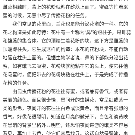
雌蕊相触时，背上的花粉就粘在雌蕊上面了。蜜蜂等忙着采
蜜的时候，无意中尽了传播花粉的任务。
我们常见的花里面，兰花也是能分泌花蜜的一种。它的
花之构造是如此奇特：花中有一个称为“鼻”的短柱子，是雌蕊
和雄蕊的集合体。它的顶端生着花粉的块，这下方是雌蕊的
顶端即柱头。它生成这样的构造：本花的花粉块，不能自动
地落在柱头上面的。但据生物学者说，鼻的下部能分泌出花
蜜，如有蛾飞去吸蜜，花粉块就能粘在它的头上，使它往他
花吸蜜时，便把带去的花粉块粘在柱头上，于是完成了传播
花粉的任务。
由昆虫传播花粉的花往往有蜜，或者兼有香气，或者有
美丽的颜色。而且很奇怪，昼间开的虫媒花，常呈红或紫一
类的颜色，夜间开的花往往白色或淡黄色，而且常有强烈的
香气。好像花很聪明，知道在月亮的微光下，白色和淡黄映
在黑暗的背景里格外显明些，还恐怕夜间巡游的蛾类不容易
看见，再加上芳香，使它们容易找寻。这话自然是譬喻，事