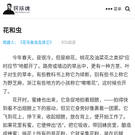
菜单
花和虫
周建人：《花鸟鱼虫及其它》
·
831
阅读
今年春天，是很冷，但是柳花、桃花及油菜花之类却“应
时应节”地都开了。路旁或墙边的草丛中，更有一种方茎、叶
子对生的草本，有些教科书上称它为续断，别有些书上称它
为野芝麻，浙江有些地方的小孩称它“嗽嗽花”，这时候也开
了。
花开时，蜜蜂也出来，它急促地拍着翅膀，——拍得快
到看不出翅膀上下的振动，但见它身旁好像裹着一团雾。它
飞到花上，停下来，收起翅膀，放在背上，便开始工作了。
如果花里有蜜，它便伸出“舌”，把它吸收，带回蜂房里，酿造
成蜂蜜；倘花上所有的是花粉，它就采集花粉，装在后腿