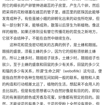
用它的细长的产卵管伸进雌蕊的子房里，产生几个卵，然后
把采得的花粉填塞在雌蕊的管子里，雌蕊里的胚珠因此能够
发育成种子。有些虽被小蛾的卵孵化出来的幼虫所吃掉，但
有一部分剩下来，能够成熟，散落以后芽生为新植物。像这
样的植物，如果迁移到没有替它传播花粉的昆虫之新地方，
它就不会结种子，不能在自然中继续生存。
这种花和昆虫密切相关的古典的例子，是土蜂和翘摇。
翘摇的盛衰，须看土蜂的多少，因为它的授粉须依赖土蜂
的，所以上蜂多时，翘摇结子就多，土蜂少时，翘摇结子也
就少。至于土蜂的盛衰和田鼠的多少有关系，田鼠的多少又
和猫的多少有关系，所谓“生命之网”（weboflife）这句话，便
是指自然界中各种生物相互间如网一般的联系。植物和人类
的构造和行动相差太远了，植物的生活，想起来不会用人的
去比拟的，但是有些思想者以为自然好像是有目的的，即如
花的有美丽的颜色或芳香及花蜜，好像都有预定的目的。固
然，不能说花的有香之类，于花的受粉上全然没有用处，但