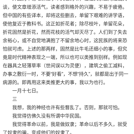
谈，使文章增添活气，读者感到格外的兴趣，不易于疲倦。
但中国的有些译本，却将这些删去，单留下艰难的讲学语，
使他复近于教科书。这正如折花者；除尽枝叶，单留花朵，
折花固然是折花，然而花枝的活气却灭尽了。人们到了失去
余裕心，或不自觉地满抱了不留余地心时，这民族的将来恐
怕就可虑。上述的那两样，固然是比牛毛还细小的事，但究
竟是时代精神表现之一端，所以也可以类推到别样。例如现
在器具之轻薄草率（世间误以为灵便），建筑之偷工减料，
办事之敷衍一时，不要“好看”，不想“持久”，就都是出于同一
病源的。即再用这来类推更大的事，我以为也行。
一月十七日。
三
我想，我的神经也许有些瞀乱了。否则，那就可怕。
我觉得仿佛久没有所谓中华民国。
我觉得革命以前，我是做奴隶；革命以后不多久，就受
了奴隶的骗，变成他们的奴隶了。