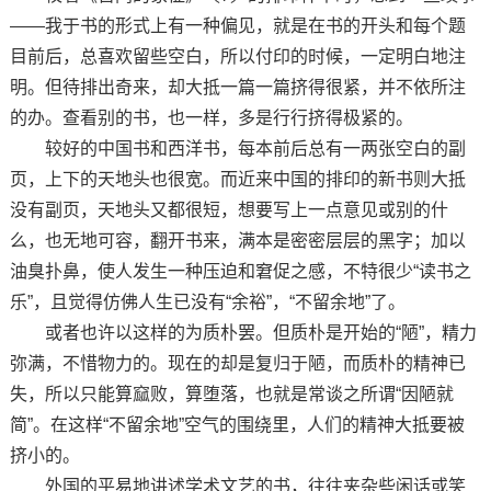
——我于书的形式上有一种偏见，就是在书的开头和每个题
目前后，总喜欢留些空白，所以付印的时候，一定明白地注
明。但待排出奇来，却大抵一篇一篇挤得很紧，并不依所注
的办。查看别的书，也一样，多是行行挤得极紧的。
较好的中国书和西洋书，每本前后总有一两张空白的副
页，上下的天地头也很宽。而近来中国的排印的新书则大抵
没有副页，天地头又都很短，想要写上一点意见或别的什
么，也无地可容，翻开书来，满本是密密层层的黑字；加以
油臭扑鼻，使人发生一种压迫和窘促之感，不特很少“读书之
乐”，且觉得仿佛人生已没有“余裕”，“不留余地”了。
或者也许以这样的为质朴罢。但质朴是开始的“陋”，精力
弥满，不惜物力的。现在的却是复归于陋，而质朴的精神已
失，所以只能算窳败，算堕落，也就是常谈之所谓“因陋就
简”。在这样“不留余地”空气的围绕里，人们的精神大抵要被
挤小的。
外国的平易地讲述学术文艺的书，往往夹杂些闲话或笑