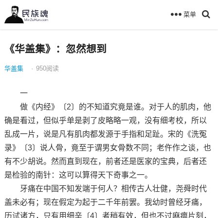
菜单
《华盖集》：忽然想到
华盖集
·
950
阅读
一
做《内经》〔2〕的不知道究竟是谁。对于人的肌肉，他
确是看过，但似乎单是剥了皮略略一观，没有细考校，所以
乱成一片，说是凡有肌肉都发源于手指和足趾。宋的《洗冤
录》〔3〕说人骨，竟至于谓男女骨数不同；老仵作之谈，也
有不少胡说。然而直到现在，前者还是医家的宝典，后者还
是检验的南针：这可以算得天下奇事之一。
牙痛在中国不知发端于何人？相传古人壮健，尧舜时代
盖未必有；现在假定为起于二千年前罢。我幼时曾经牙痛，
历试诸方，只有用细辛〔4〕者稍有效，但也不过麻痹片刻，