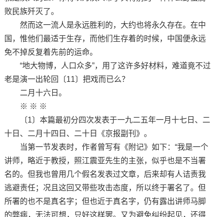
败民族歼灭了。
然而这一流人是永远胜利的，大约也将永久存在。在中
国，惟他们最适于生存，而他们生存着的时候，中国便永远
免不掉反复着先前的运命。
“地大物博，人口众多”，用了这许多好材料，难道竟不过
老是演一出轮回〔11〕把戏而已么？
二月十六日。
※ ※ ※
〔1〕本篇最初分四次发表于一九二五年一月十七日、二
十日、二月十四日、二十日《京报副刊》。
当第一节发表时，作者曾写有《附记》如下：“我是一个
讲师，略近于教授，照江震亚先生的主张，似乎也是不当署
名的。但我也曾用几个假名发表过文章，后来却有人诘责我
逃避责任；况且这回又带些攻击态度，所以终于署名了。但
所署的也不是真名字；但也近于真名字，仍有露出讲师马脚
的弊病，无法可想，只好这样罢。又为避免纠纷起见，还得