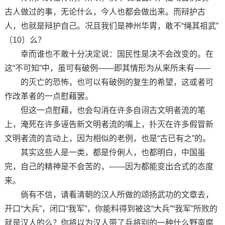
古人做过的事，无论什么，今人也都会做出来。而辩护古
人，也就是辩护自己。况且我们是神州华胄，敢不“绳其祖武”
〔10〕么？
幸而谁也不敢十分决定说：国民性是决不会改变的。在
这“不可知”中，虽可有破例——即其情形为从来所未有——
的灭亡的恐怖，也可以有破例的复生的希望，这或者可
作改革者的一点慰藉罢。
但这一点慰藉，也会勾消在许多自诩古文明者流的笔
上，淹死在许多诬告新文明者流的嘴上，扑灭在许多假冒新
文明者流的言动上，因为相似的老例，也是“古已有之”的。
其实这些人是一类，都是伶俐人，也都明白，中国虽
完，自己的精神是不会苦的，——因为都能变出合式的态度
来。
倘有不信，请看清朝的汉人所做的颂扬武功的文章去，
开口“大兵”，闭口“我军”，你能料得到被这“大兵”“我军”所败的
就是汉人的么？你将以为汉人带了兵将别的一种什么野蛮腐