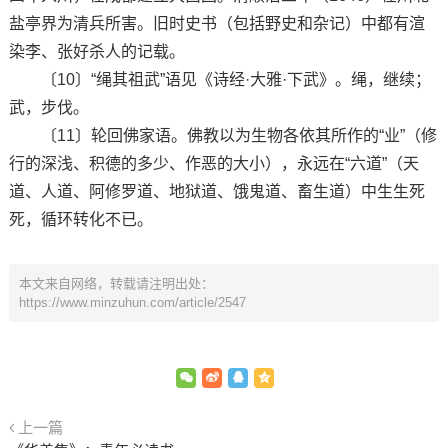
盐亭界为清兵所害。旧时史书（包括野史和杂记）中都有渲
染李、张好杀人的记载。
〔10〕“绳其祖武”语见《诗经·大雅·下武》。绳，继续；
武，步伐。
〔11〕轮回佛家语。佛教以为生物各依其所作的“业”（修
行的深浅、积德的多少、作恶的大小），永远在“六道”（天
道、人道、阿修罗道、地狱道、饿鬼道、畜生道）中生生死
死，循环转化不已。
本文来自网络，转载请注明出处：
https://www.minzuhun.com/article/2547
上一篇