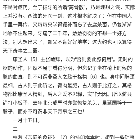
不是对症药。至于拔牙的所谓“离骨散”，乃是理想之谈，实际
上并没有。西法的牙医一到，这才根本解决了；但在中国人
手里一再传，又每每只学得镶补而忘了去腐杀菌，仍复渐渐
地靠不住起来。牙痛了二千年，敷敷衍衍的不想一个好方
法，别人想出来了，却又不肯好好地学：这大约也可以算得
天下奇事之二罢。
康圣人〔5〕主张跪拜，以为“否则要此膝何用”。走时的
腿的动作，固然不易于看得分明，但忘记了坐在椅上时候的
膝的曲直，则不可谓非圣人之疏于格物〔6〕也。身中间脖颈
最细，古人则于此斫之，臀肉最肥，古人则于此打之，其格
物都比康圣人精到，后人之爱不忍释，实非无因。所以僻县
尚打小板子，去年北京戒严时亦尝恢复杀头，虽延国粹于一
脉乎，而亦不可谓非天下奇事之三也！
一月十五日。
二
校着《苦闷的象征》〔7〕的排印样本时，想到一些琐事