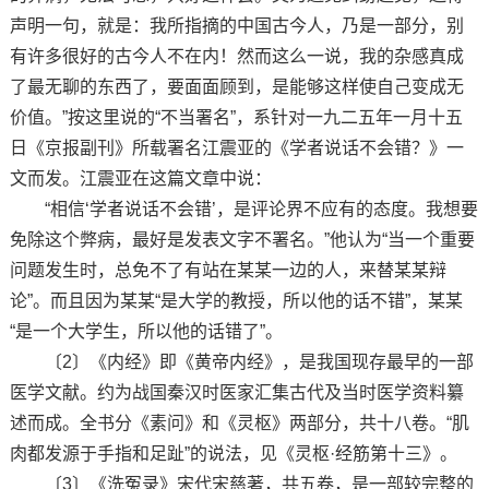
声明一句，就是：我所指摘的中国古今人，乃是一部分，别
有许多很好的古今人不在内！然而这么一说，我的杂感真成
了最无聊的东西了，要面面顾到，是能够这样使自己变成无
价值。”按这里说的“不当署名”，系针对一九二五年一月十五
日《京报副刊》所载署名江震亚的《学者说话不会错？》一
文而发。江震亚在这篇文章中说：
“相信‘学者说话不会错’，是评论界不应有的态度。我想要
免除这个弊病，最好是发表文字不署名。”他认为“当一个重要
问题发生时，总免不了有站在某某一边的人，来替某某辩
论”。而且因为某某“是大学的教授，所以他的话不错”，某某
“是一个大学生，所以他的话错了”。
〔2〕《内经》即《黄帝内经》，是我国现存最早的一部
医学文献。约为战国秦汉时医家汇集古代及当时医学资料纂
述而成。全书分《素问》和《灵枢》两部分，共十八卷。“肌
肉都发源于手指和足趾”的说法，见《灵枢·经筋第十三》。
〔3〕《洗冤录》宋代宋慈著，共五卷，是一部较完整的