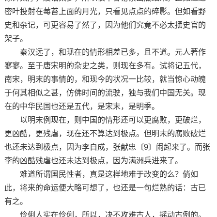
密叶投射在莓苔上面的月光，只看见点点的碎影。但如看野
史和杂记，可更容易了然了，因为他们究竟不必太摆史官的
架子。
秦汉远了，和现在的情形相差已多，且不道。元人著作
寥寥。至于唐宋明的杂史之类，则现在多有。试将记五代，
南宋，明末的事情的，和现今的状况一比较，就当惊心动魄
于何其相似之甚，仿佛时间的流驶，独与我们中国无关。现
在的中华民国也还是五代，是宋末，是明季。
以明末例现在，则中国的情形还可以更腐败，更破烂，
更凶酷，更残虐，现在还不算达到极点。但明末的腐败破烂
也还未达到极点，因为李自成，张献忠〔9〕闹起来了。而张
李的凶酷残虐也还未达到极点，因为满洲兵进来了。
难道所谓国民性者，真是这样地难于改变的么？倘如
此，将来的命运便大略可想了，也还是一句烂熟的话：古已
有之。
伶俐人实在伶俐，所以，决不攻难古人，摇动古例的。