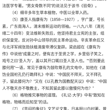
法医学专著。“男女骨数不同”的说法见于该书《验骨》。
〔4〕细辛多年生草本植物，中医以全草入药。
〔5〕康圣人指康有为（1858—1927），字广厦，号长
素，广东南海人，清末维新运动的领袖。一八九八年（清光
绪二十四年）变法维新失败后，他坚持君主立宪的主张，组
织保皇党，反对孙中山领导的民主革命运动。辛亥革命后又
与北洋军阀张勋扶植清废帝溥仪复辟。梁启超在《康有为
传》中说他“成童之时，便有志于圣贤之学，乡里俗子笑之，
戏号之曰‘圣人为’，盖以其开口辄曰圣人圣人也。”“否则要此
膝何用”一语，常见于康有为鼓吹尊孔的文电中，如他在《请
饬全国祀孔仍行跪拜礼》中说：“中国民不拜天，又不拜孔
子，留此膝何为？”又在《以孔教为国教配天议》中说：“中国
人不敬天亦不敬教主，不知其留此膝以傲慢何为也？”
〔6〕格物推究事物的道理。《礼记·大学》中有“致知在
格物，物格而后知至”的话。
〔7〕《苦闷的象征》文艺论文集，日本厨川白村著。曾