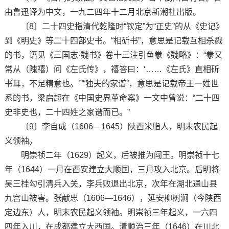
由鲁迅译为中文，一九二四年十二月北京新潮社出版。
〔8〕二十四史指清代乾隆时“钦定”为“正史”的从《史记》
到《明史》等二十四部史书。“相斫书”，意思是记载互相杀戮
的书，语见《三国志·魏书》卷十三注引鱼豢《魏略》：“豢又
常从（隗禧）问《左氏传》，禧答曰：‘……《左氏》直相斫
书耳，不足精意也。’”“独夫的家谱”，意思是记载帝王一姓世
系的书，梁启超在《中国史界革命案》一文中曾说：“二十四
史非史也，二十四姓之家谱而已。”
〔9〕李自成（1606—1645）陕西米脂人，明末农民起
义领袖。
明崇祯二年（1629）起义，后被推为闯王。明崇祯十七
年（1644）一月在西安建立大顺国，三月攻入北京。后明将
吴三桂勾引清兵入关，李兵败退出北京，次年在湖北通山县
九宫山被害。张献忠（1606—1646），延安柳树涧（今陕西
定边东）人，明末农民起义领袖。明崇祯三年起义，一六四
四年入川，在成都建立大西国。清顺治三年（1646）在川北