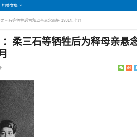
相关文集
：柔三石等牺牲后为释母亲悬念而摄 1931年七月
》：柔三石等牺牲后为释母亲悬
七月
读