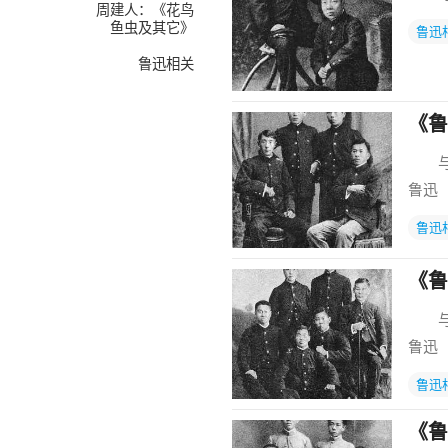
周建人：《花鸟
鱼虫及其它》
鲁迅
鲁迅相关
《鲁
与东
鲁迅
鲁迅
《鲁
与东
鲁迅
鲁迅
《鲁