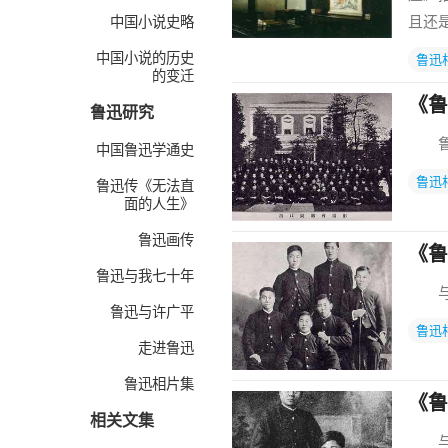
且还
中国小说史略
中国小说的历史
鲁迅
的变迁
《鲁
鲁迅研究
鲁迅
中国鲁迅学通史
鲁迅
鲁迅传《无法直
面的人生》
鲁迅画传
《鲁
鲁迅与我七十年
与东
鲁迅与许广平
鲁迅
走进鲁迅
鲁迅相片集
《鲁
相关文集
与东