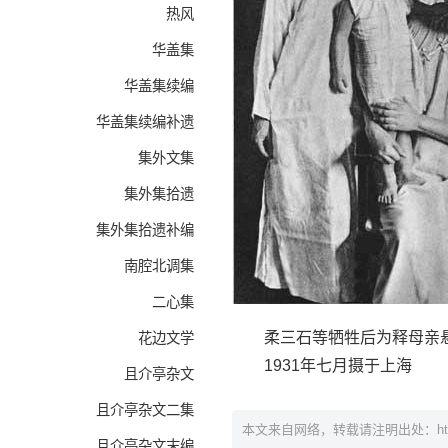
热风
华盖集
华盖集续编
华盖集续编补遗
集外文集
集外集拾遗
集外集拾遗补编
南腔北调集
二心集
柔三石等牺牲后为释母亲
花边文学
1931年七月摄于上海
且介亭杂文
且介亭杂文二集
本文来自网络，转载请注明出处：
h
且介亭杂文末编