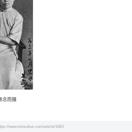
悬念而摄
ttps://www.minzuhun.com/article/1063