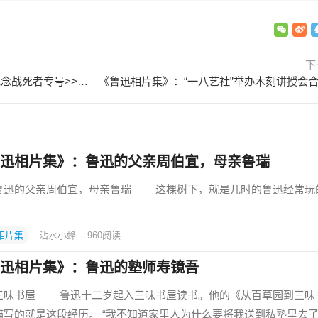
下
《鲁迅相片集》：编完<<前哨.纪念战死者专号>>后的合影 1931年4月20
迅相片集》：鲁迅的父亲周伯宜，母亲鲁瑞
的父亲周伯宜，母亲鲁瑞 这棵树下，就是儿时的鲁迅经常玩
相片集
沾水小蜂
·
960
阅读
迅相片集》：鲁迅的塾师寿镜吾
书屋 鲁迅十二岁起入三味书屋读书。他的《从百草园到三味
描写的就是这段经历。 “我不知道家里人为什么要将我送到私塾里去