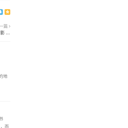
一篇
《鲁迅相片集》：“一八艺社”举办木刻讲授会合影 1931年8月22日
的地
书
了，而