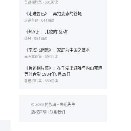
鲁迅相片集
·
681
阅读
《走进鲁迅》：再拍变态的苍蝇
走进鲁迅
·
644
阅读
《热风》：儿歌的“反动”
热风
·
984
阅读
《南腔北调集》：家庭为中国之基本
南腔北调集
·
694
阅读
《鲁迅相片集》：在千爱里避难与内山完造
等时合影 1934年8月29日
鲁迅相片集
·
659
阅读
© 2026
民族魂
• 鲁迅先生
版权声明
|
联系我们