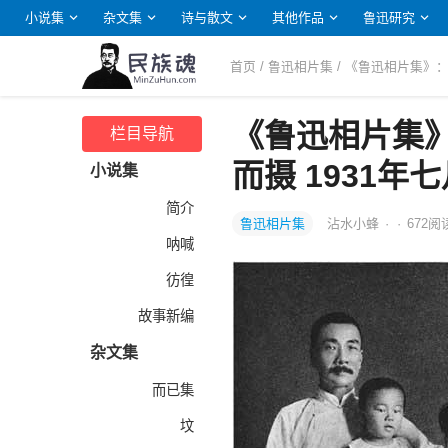
小说集
杂文集
诗与散文
其他作品
鲁迅研究
首页
/
鲁迅相片集
/ 《鲁迅相片集》
《鲁迅相片集
栏目导航
而摄 1931年
小说集
简介
鲁迅相片集
沾水小蜂
·
·
672
阅
呐喊
彷徨
故事新编
杂文集
而已集
坟