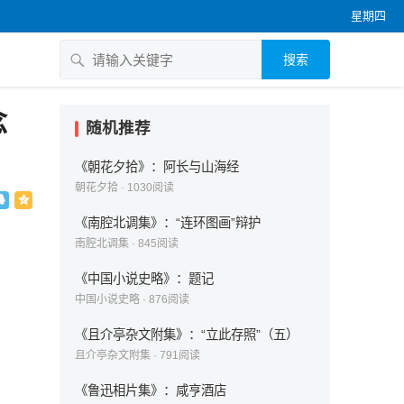
星期四
搜索
念
随机推荐
《朝花夕拾》：阿长与山海经
朝花夕拾
·
1030
阅读
《南腔北调集》：“连环图画”辩护
南腔北调集
·
845
阅读
《中国小说史略》：题记
中国小说史略
·
876
阅读
《且介亭杂文附集》：“立此存照”（五）
且介亭杂文附集
·
791
阅读
《鲁迅相片集》：咸亨酒店