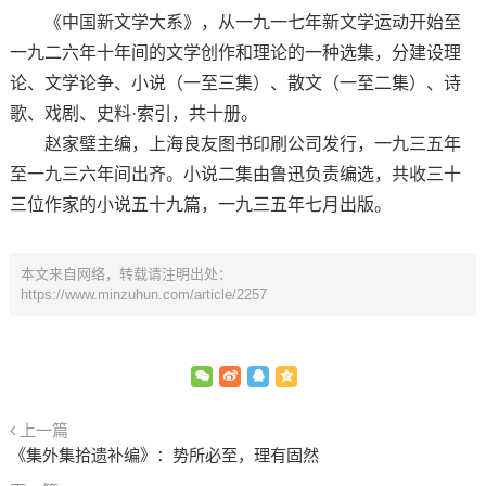
《中国新文学大系》，从一九一七年新文学运动开始至
一九二六年十年间的文学创作和理论的一种选集，分建设理
论、文学论争、小说（一至三集）、散文（一至二集）、诗
歌、戏剧、史料·索引，共十册。
赵家璧主编，上海良友图书印刷公司发行，一九三五年
至一九三六年间出齐。小说二集由鲁迅负责编选，共收三十
三位作家的小说五十九篇，一九三五年七月出版。
本文来自网络，转载请注明出处：
https://www.minzuhun.com/article/2257
上一篇
《集外集拾遗补编》：势所必至，理有固然