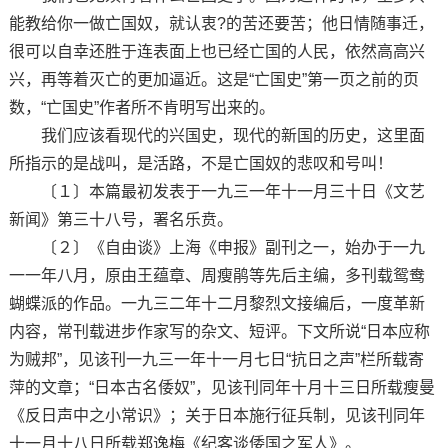
能教给你一做亡国奴，就认衷?的苦还要苦；他日情随事迁，
很可以自幸还胜于连表面上也已经亡国的人民，依然高高兴
兴，再等着灭亡的更加逼近。这是“亡国史”第一页之前的页
数，“亡国史”作者所不肯明写出来的。
我们应该看现代的兴国史，现代的新国的历史，这里面
所指示的是战叫，是活路，不是亡国奴的悲叹和号叫！
〔１〕本篇最初发表于一九三一年十一月三十日《文艺
新闻》第三十八号，署名乐贲。
〔２〕《自由谈》上海《申报》副刊之一，始办于一九
一一年八月，原由王蕴章、周瘦鹃等先后主编，多刊载鸳鸯
蝴蝶派的作品。一九三二年十二月黎烈文接编后，一度革新
内容，常刊载进步作家写的杂文、短评。下文所说“日本应称
为贼邦”，见该刊一九三一年十一月七日“抗日之声”栏所载寄
萍的文章；“日本古名倭奴”，见该刊同年十月十三日所载瘦曼
《反日声中之小常识》；关于日本施行征兵制，见该刊同年
十一月十八日所载郑逸梅《纪客谈倭国之军人》。