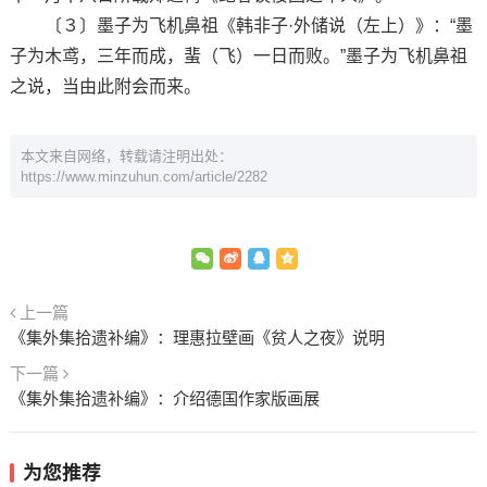
〔３〕墨子为飞机鼻祖《韩非子·外储说（左上）》：“墨
子为木鸢，三年而成，蜚（飞）一日而败。”墨子为飞机鼻祖
之说，当由此附会而来。
本文来自网络，转载请注明出处：
https://www.minzuhun.com/article/2282
上一篇
《集外集拾遗补编》：理惠拉壁画《贫人之夜》说明
下一篇
《集外集拾遗补编》：介绍德国作家版画展
为您推荐