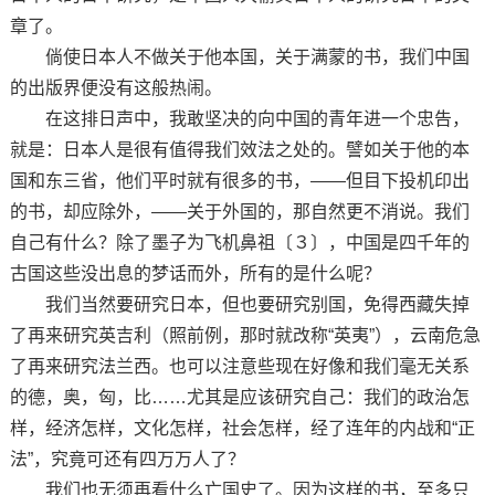
章了。
倘使日本人不做关于他本国，关于满蒙的书，我们中国
的出版界便没有这般热闹。
在这排日声中，我敢坚决的向中国的青年进一个忠告，
就是：日本人是很有值得我们效法之处的。譬如关于他的本
国和东三省，他们平时就有很多的书，——但目下投机印出
的书，却应除外，——关于外国的，那自然更不消说。我们
自己有什么？除了墨子为飞机鼻祖〔３〕，中国是四千年的
古国这些没出息的梦话而外，所有的是什么呢？
我们当然要研究日本，但也要研究别国，免得西藏失掉
了再来研究英吉利（照前例，那时就改称“英夷”），云南危急
了再来研究法兰西。也可以注意些现在好像和我们毫无关系
的德，奥，匈，比……尤其是应该研究自己：我们的政治怎
样，经济怎样，文化怎样，社会怎样，经了连年的内战和“正
法”，究竟可还有四万万人了？
我们也无须再看什么亡国史了。因为这样的书，至多只