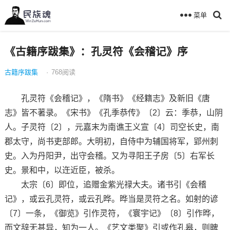
菜单
《古籍序跋集》：孔灵符《会稽记》序
古籍序跋集
·
768
阅读
孔灵符《会稽记》，《隋书》《经籍志》及新旧《唐
志》皆不著录。《宋书》《孔季恭传》〔2〕云：季恭，山阴
人。子灵符〔2〕，元嘉末为南谯王义宣〔4〕司空长史，南
郡太守，尚书吏部郎。大明初，自侍中为辅国将军，郢州刺
史。入为丹阳尹，出守会稽。又为寻阳王子房〔5〕右军长
史。景和中，以迕近臣，被杀。
太宗〔6〕即位，追赠金紫光禄大夫。诸书引《会稽
记》，或云孔灵符，或云孔晔。晔当是灵符之名。如射的谚
〔7〕一条，《御览》引作灵符，《寰宇记》〔8〕引作晔，
而文辞无甚异，知为一人。《艺文类聚》引或作孔皋，则睥