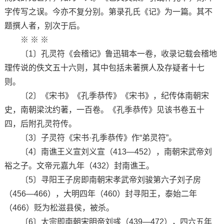
字传写之误。今亦不复分别。第录孔氏《记》为一篇。其不
题撰人者，别次于后。
※ ※ ※
〔1〕孔灵符《会稽记》鲁迅辑本一卷，收录记载会稽地
理传说的佚文五十六则，其中包括未著撰人及存疑者十七
则。
〔2〕《宋书》《孔季恭传》《宋书》，纪传体南朝宋
史，南朝梁沈约著，一百卷。《孔季恭传》见该书卷五十
四，后附孔灵符传。
〔3〕子灵符《宋书·孔季恭传》作“弟灵符”。
〔4〕南谯王义宣刘义宣（413—452），南朝宋武帝刘
裕之子。文帝元嘉九年（432）封南谯王。
〔5〕寻阳王子房即南朝宋孝武帝刘骏第六子刘子房
（456—466），大明四年（460）封寻阳王，泰始二年
（466）贬为松滋县侯，被杀。
〔6〕太宗即南朝宋明帝刘彧（439—472），四六五年