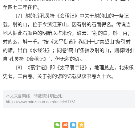
至四七二年在位。
〔7〕射的谚孔灵符《会稽记》中关于射的山的一条记
载。射的山，位于今浙江萧山，因有射的石而得名。传说当
地人据此石颜色的明暗以占米价，谚云：“射的白，斛一百；
射的玄，斛一千。”按《太平御览》卷四十七“秦望山”条引射
的谚，出自《水经注》；同卷“鹤山”条提及射的山，则标明引
自“孔灵符《会稽记》”，但无射的谚。
〔8〕《寰宇记》即《太平寰宇记》，地理总志，北宋乐
史著，二百卷。关于射的谚的记载见该书卷九十六。
本文来自网络，转载请注明出处：
https://www.minzuhun.com/article/1751