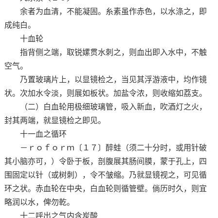
余者为血清，不能凝固。糸素虽作赤色，以水涤之，即
成纯白。
十血轮
指背侧之端，取锐嫘贯水刺之，则血出即入水中，不触
空气。
乃置玻璃片上，以显镜检之，当见其浮游液中，均作镜
状。次加水令淡，则展如板状。加盐令浓，则收缩如荔支。
（二）白血轮用极细玻璃管，吸入新血，吹酒灯之火，
封其两端，就显镜检之即见。
十一血之循环
－ｒｏｆｏｒｍ〔１７〕醉蛙（须二十分时，或用针破
其小脑亦可，）令卧于板，剖腹展其肠间膜，蒙于孔上，四
围固定以针（或树刺），令不皱缩。乃就显镜视之，可见循
环之状。赤血轮在中央，白血轮则循管壁。倘历时久，则宜
略润以水，俾勿乾。
十二呼出之气内含炭酸