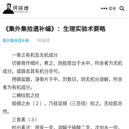
菜单
《集外集拾遗补编》：生理实验术要略
集外集拾遗补编
·
785
阅读
一骨之有机及无机成分
切兽骨作细片，煮之，则胶质出于水中，所余者为无机
成分。或煅去其有机分亦可。
用磷盐酸，浸骨片于中，历数日，则无机分溶解，所余
者为有机成分。
二横纹肌之纹
极细之糸〔２〕，乃就显镜（三百倍）检之。无纹肌亦
然。
三食素〔３〕
检出素法：用汞一克，溶解于硝酸二克，次加水一倍，