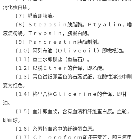
消化蛋白质。
〔７〕膵液即胰液。
〔８〕Ｓｔｅａｐｓｉｎ胰脂酶。Ｐｔｙａｌｉｎ，唾
液淀粉酶。Ｔｒｙｐｓｉｎ，胰蛋白酶。
〔９〕Ｐａｎｃｒｅａｔｉｎ胰酶制剂。
〔１０〕阿列布油（Ｏｌｉｖｅｏｉｌ）即橄榄油。
〔１１〕重土水即钡盐（重晶石）。
〔１２〕以脱Ｅｔｈｅｒ的音译，即乙醚。
〔１３〕青色试纸即蓝色的石蕊试纸，在酸性溶液中则
变为红色。
〔１４〕格里舍林Ｇｌｉｃｅｒｉｎｅ的音译，即甘
油。
〔１５〕血汁即血浆，含有血清和纤维蛋白原。血轮，
即血球。
〔１６〕糸素指血浆中的纤维蛋白原。
〔１７〕Ｃｈｌｏｒｏｆｏｒｍ音译哥罗芳，即三氯甲