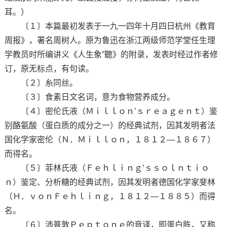
耳。）
〔１〕本篇最初发表于一九一四年十月四日杭州《教育
周报》，署名周树人。原为鲁迅在浙江两级师范学堂任生理
学教员时所编讲义《人生象”聽》的附录，发表时经过作者修
订，原无标点，有句读。
〔２〕糸同丝。
〔３〕食素日文名词，意为食物营养成分。
〔４〕密伦氏液（Ｍｉｌｌｏｎ’ｓｒｅａｇｅｎｔ）鉴
别酪氨酸（蛋白质的成分之一）的经典试剂，因其发明者法
国化学家密伦（Ｎ．Ｍｉｌｌｏｎ，１８１２—１８６７）
而得名。
〔５〕菲林氏液（Ｆｅｈｌｉｎｇ’ｓｓｏｌｎｔｉｏ
ｎ）鉴定、分析糖的经典试剂，因其发明者德国化学家斐林
（Ｈ．ｖｏｎＦｅｈｌｉｎｇ，１８１２—１８８５）而得
名。
〔６〕沛普敦Ｐｅｐｔｏｎｅ的音译，即蛋白胨，又称