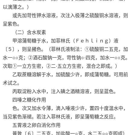
以漓薄之。）
或先加苛性钾水溶液，次注入极薄之硫酸铜水溶液，则
呈紫色。
（二）含水炭素
甲溶蒲萄糖于水，加菲林氏（Ｆｅｈｌｉｎｇ）液
〔５〕，则呈赭色。（菲林氏液制法：①硫酸铜二五克，加
水一○○克；②酒石酸钠一克，苛性钠○·四克，加水一○○克。
次取①一立方生密，②二·五立方生密，混合之即成。）
乙取蔗糖溶解于水，加硫酸少许，即成蒲萄糖。可用前
术试之。
丙取淀粉入水中，注入碘之酒精溶液，则呈蓝色。
四唾之糖化作用
色。次又加水令薄，滴入唾液少许，置四十度温水中，
当见紫色渐褪。若注入菲林氏液，即呈蒲萄糖之反应。
五胃液之卵白消化作用
普敦〔６〕二五克，加盐酸一○克，水二五○○克即成）