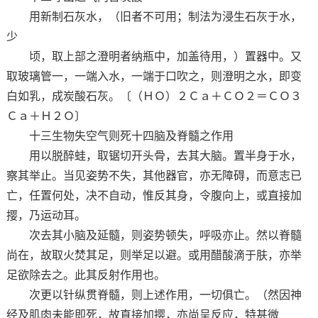
用新制石灰水，（旧者不可用；制法为浸生石灰于水，
少
顷，取上部之澄明者纳瓶中，加盖待用，）置器中。又
取玻璃管一，一端入水，一端于口吹之，则澄明之水，即变
白如乳，成炭酸石灰。〔（ＨＯ）２Ｃａ＋ＣＯ２＝ＣＯ３
Ｃａ＋Ｈ２Ｏ〕
十三生物失空气则死十四脑及脊髓之作用
用以脱醉蛙，取锯切开头骨，去其大脑。置半身于水，
察其举止。当见姿势不失，其他器官，亦无障碍，而意志已
亡，任置何处，决不自动，惟反其身，令腹向上，或直接加
撄，乃运动耳。
次去其小脑及延髓，则姿势顿失，呼吸亦止。然以脊髓
尚在，故取火焚其足，则举足以避。或用醋酸滴于肤，亦举
足欲除去之。此其反射作用也。
次更以针纵贯脊髓，则上述作用，一切俱亡。（然因神
经及肌肉未能即死，故直接加撄，亦尚呈反应，特甚微