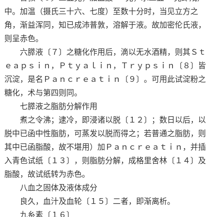
中。加温（摄氏三十六、七度）至数十分时，当见立方之
角，渐益浑同，知已成沛普敦，溶解于液。故加密伦氏液，
则呈赤色。
六膵液〔７〕之糖化作用后，滴以无水酒精，则其Ｓｔ
ｅａｐｓｉｎ，Ｐｔｙａｌｉｎ，Ｔｒｙｐｓｉｎ〔８〕皆
沉淀，是名Ｐａｎｃｒｅａｔｉｎ〔９〕。可用此试淀粉之
糖化，术与第四则同。
七膵液之脂肪分解作用
煮之令沸；逮冷，即浸诸以脱〔１２〕；数日以后，以
脱中已函中性脂肪，可蒸发以脱而得之；若普通之脂肪，则
其中已函脂酸，故不堪用）加Ｐａｎｃｒｅａｔｉｎ，并插
入青色试纸〔１３〕，则脂肪分解，成格里舍林〔１４〕及
脂酸，故试纸转为赤色。
八血之固体及液体成分
良久，血汁及血轮〔１５〕二者，即渐离析。
九糸素〔１６〕