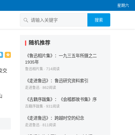
星期六
搜索
随机推荐
《鲁迅相片集》：一九三五年所摄之二
1935年
鲁迅相片集
·
714
阅读
校交
《走进鲁迅》：鲁迅研究资料索引
走进鲁迅
·
862
阅读
山
《古籍序跋集》：《会稽郡故书集》序
古籍序跋集
·
931
阅读
《走进鲁迅》：跨越时空的纪念
走进鲁迅
·
811
阅读