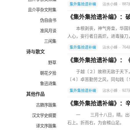
集外集拾遗补编
沾水小蜂
·
887
且介亭杂文附集
《集外集拾遗补编》：
伪自由书
本根剥丧，神气旁皇，华国将
准风月谈
人心，妄行者日昌炽，进毒操刀
三闲集
集外集拾遗补编
沾水小蜂
·
764
诗与散文
《集外集拾遗补编》：
野草
于越〔２〕故称无敌于天下，
朝花夕拾
〔４〕卓苦勤劳之风，同勾践〔
鲁迅诗集
集外集拾遗补编
沾水小蜂
·
927
其他作品
《集外集拾遗补编》：
古籍序跋集
一 三月十八日，晴。出稽山
汉文学史纲要
石上。折而右，为会稽山足。
译文序跋集