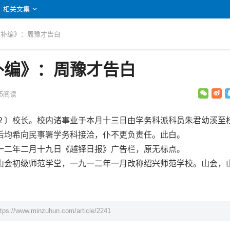
相关文集
遗补编》：周豫才告白
补编》：周豫才告白
5
阅读
〕校长。校内诸事业于本月十三日由学务科派科员朱君幼溪至
后均希向民事署学务科接洽，仆不更负责任。此白。
二年二月十九日《越铎日报》广告栏，原无标点。
会初级师范学堂，一九一二年一月改称绍兴师范学校。山会，
ttps://www.minzuhun.com/article/2241