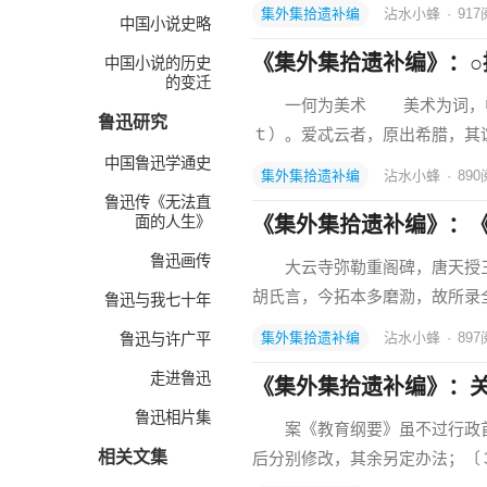
集外集拾遗补编
沾水小蜂
·
917
中国小说史略
《集外集拾遗补编》：○
中国小说的历史
的变迁
一何为美术 美术为词，中
鲁迅研究
ｔ）。爱忒云者，原出希腊，其
中国鲁迅学通史
集外集拾遗补编
沾水小蜂
·
890
鲁迅传《无法直
面的人生》
《集外集拾遗补编》：
鲁迅画传
大云寺弥勒重阁碑，唐天授三
胡氏言，今拓本多磨泐，故所录
鲁迅与我七十年
集外集拾遗补编
沾水小蜂
·
897
鲁迅与许广平
走进鲁迅
《集外集拾遗补编》：
鲁迅相片集
案《教育纲要》虽不过行政首
相关文集
后分别修改，其余另定办法；〔