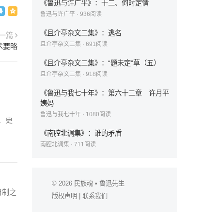
《鲁迅与许广平》：十二、何时定情
鲁迅与许广平
·
936
阅读
《且介亭杂文二集》：逃名
一篇
且介亭杂文二集
·
691
阅读
术要略
《且介亭杂文二集》：“题未定”草（五）
且介亭杂文二集
·
918
阅读
《鲁迅与我七十年》：第六十二章 许月平
姨妈
鲁迅与我七十年
·
1080
阅读
、更
《南腔北调集》：谁的矛盾
南腔北调集
·
711
阅读
© 2026
民族魂
• 鲁迅先生
自制之
版权声明
|
联系我们