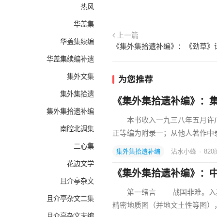
热风
华盖集
上一篇
华盖集续编
《集外集拾遗补编》：《劲草》
华盖集续编补遗
集外文集
为您推荐
集外集拾遗
《集外集拾遗补编》：
集外集拾遗补编
本书收入一九三八年五月许广
南腔北调集
正等编为附录一；从他人著作中
二心集
集外集拾遗补编
沾水小蜂
·
820
花边文学
《集外集拾遗补编》：
且介亭杂文
第一绪言 战国非难。入其
且介亭杂文二集
精密地质图（并地文土性等图）
且介亭杂文末编