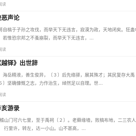
阅读
破恶声论
自槁于子孙之攻伐，而举天下无违言，寂漠为政，天地闭矣。狂蛊
，若惟恐宗邦之不蚤崩裂，而举天下无违言，…
阅读
《越铎》出世辞
海岳精液，善生俊异，〔３〕后先络驿，展其殊才；其民复存大禹
５〕坚确慷慨之志，力作治生，绰然足以自理。世…
阅读
辛亥游录
门可六七里，至于禹祠〔２〕。老藓缘墙，败槁布地，二三农人
 行里许，转左，达一小山。山不甚高，…