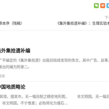
下
译本序（残稿）
《集外集拾遗补编》：生理实验
集外集拾遗补编
平编定的《集外集拾遗》出版后陆续发现的佚文，其中广告、启事
录出的编为附录二。
阅读
中国地质略论
境，搜其市，无一幅自制之精密地形图， 非文明国。无一幅
，非文明国。不宁惟是；必殆将化为僵石…