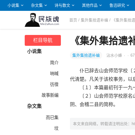
小说集
杂文集
诗与散文
其他作品
鲁迅研究
首页
/
集外集拾遗补编
/ 《集外集拾
《集外集拾遗
栏目导航
小说集
集外集拾遗补编
沾水小蜂
·
·
67
简介
仆已辞去山会师范学校〔２
呐喊
代清楚。凡关于该校事务，以
彷徨
〔１〕本篇最初刊于一九一
故事新编
〔２〕山会师范学校原名山
阴、会稽二县的简称。
杂文集
而已集
本文来自网络，转载请注明出处：
h
坟