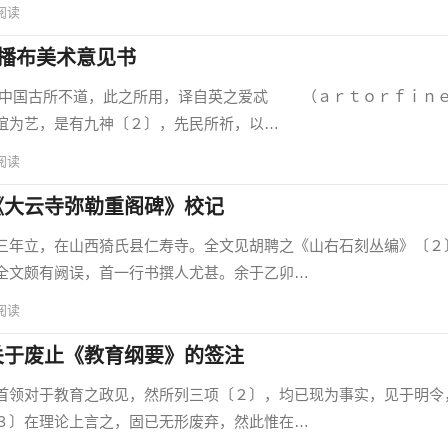
阅读
播布美术意见书
国古所不道，此之所用，译自英之爱忒 （ａｒｔｏｒｆｉｎ
谊为艺，是有九神〔２〕，先民所祈，以…
阅读
《大云寺弥勒重阁碑》校记
年立，在山西猗氏县仁寿寺。全文见胡聘之《山右石刻丛编》〔２
全文颇有阙误，首一行书撰人尤甚。余于乙卯…
阅读
关于废止《教育纲要》的签注
领对于教育之政见，然所列三项〔２〕，均已现为事实，见于明令
３〕在理论上言之，固已无形废弃，然此惟在…