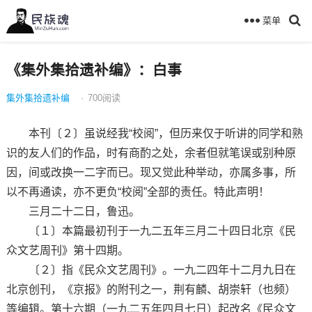
菜单
《集外集拾遗补编》：白事
集外集拾遗补编
·
700
阅读
本刊〔２〕虽说经我“校阅”，但历来仅于听讲的同学和熟
识的友人们的作品，时有商酌之处，余者但就笔误或别种原
因，间或改换一二字而已。现又觉此种举动，亦属多事，所
以不再通读，亦不更负“校阅”全部的责任。特此声明！
三月二十二日，鲁迅。
〔１〕本篇最初刊于一九二五年三月二十四日北京《民
众文艺周刊》第十四期。
〔２〕指《民众文艺周刊》。一九二四年十二月九日在
北京创刊，《京报》的附刊之一，荆有麟、胡崇轩（也频）
等编辑。第十六期（一九二五年四月七日）起改名《民众文