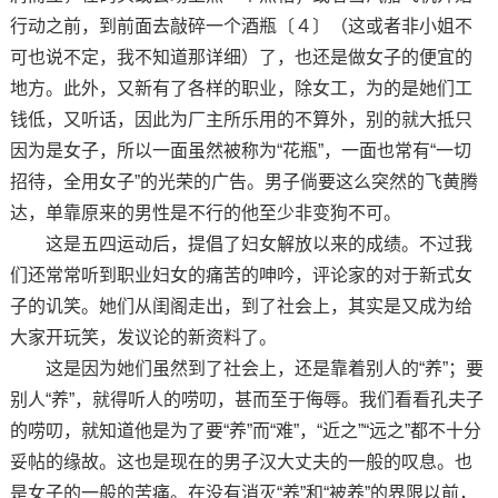
行动之前，到前面去敲碎一个酒瓶〔４〕（这或者非小姐不
可也说不定，我不知道那详细）了，也还是做女子的便宜的
地方。此外，又新有了各样的职业，除女工，为的是她们工
钱低，又听话，因此为厂主所乐用的不算外，别的就大抵只
因为是女子，所以一面虽然被称为“花瓶”，一面也常有“一切
招待，全用女子”的光荣的广告。男子倘要这么突然的飞黄腾
达，单靠原来的男性是不行的他至少非变狗不可。
这是五四运动后，提倡了妇女解放以来的成绩。不过我
们还常常听到职业妇女的痛苦的呻吟，评论家的对于新式女
子的讥笑。她们从闺阁走出，到了社会上，其实是又成为给
大家开玩笑，发议论的新资料了。
这是因为她们虽然到了社会上，还是靠着别人的“养”；要
别人“养”，就得听人的唠叨，甚而至于侮辱。我们看看孔夫子
的唠叨，就知道他是为了要“养”而“难”，“近之”“远之”都不十分
妥帖的缘故。这也是现在的男子汉大丈夫的一般的叹息。也
是女子的一般的苦痛。在没有消灭“养”和“被养”的界限以前，