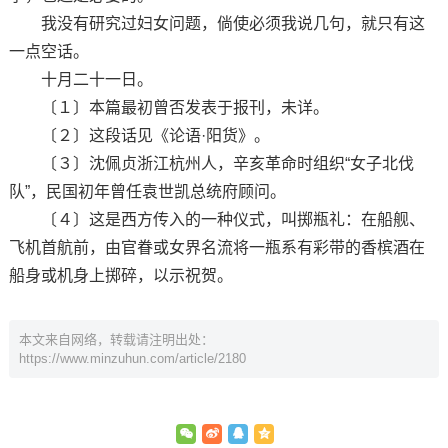
我没有研究过妇女问题，倘使必须我说几句，就只有这
一点空话。
十月二十一日。
〔１〕本篇最初曾否发表于报刊，未详。
〔２〕这段话见《论语·阳货》。
〔３〕沈佩贞浙江杭州人，辛亥革命时组织“女子北伐
队”，民国初年曾任袁世凯总统府顾问。
〔４〕这是西方传入的一种仪式，叫掷瓶礼：在船舰、
飞机首航前，由官眷或女界名流将一瓶系有彩带的香槟酒在
船身或机身上掷碎，以示祝贺。
本文来自网络，转载请注明出处：
https://www.minzuhun.com/article/2180