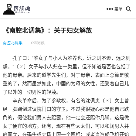
菜单
《南腔北调集》：关于妇女解放
南腔北调集
·
784
阅读
孔子曰：“唯女子与小人为难养也，近之则不逊，远之则
怨。”〔２〕女子与小人归在一类里，但不知道是否也包括了
他的母亲。后来的道学先生们，对于母亲，表面上总算是敬
重的了，然而虽然如此，中国的为母的女性，还受着自己儿
子以外的一切男性的轻蔑。
辛亥革命后，为了参政权，有名的沈佩贞〔３〕女士曾
经一脚踢倒过议院门口的守卫。不过我很疑心那是他自己跌
倒的，假使我们男人去踢罢，他一定会还踢你几脚。这是做
女子便宜的地方。还有，现在有些太太们，可以和阔男人并
肩而立，在码头或会场上照一个照相；或者当汽船飞机开始