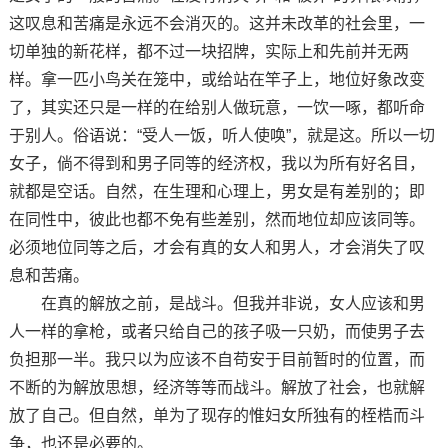
这叹息和苦痛是永远不会消灭的。这并未改革的社会里，一
切单独的新花样，都不过一块招牌，实际上和先前并无两
样。拿一匹小鸟关在笼中，或给站在竿子上，地位好象改变
了，其实还只是一样的在给别人做玩意，一饮一啄，都听命
于别人。俗语说：“受人一饭，听人使唤”，就是这。所以一切
女子，倘不得到和男子同等的经济权，我以为所有好名目，
就都是空话。自然，在生理和心理上，男女是有差别的；即
在同性中，彼此也都不免有些差别，然而地位却应该同等。
必须地位同等之后，才会有真的女人和男人，才会消失了叹
息和苦痛。
在真的解放之前，是战斗。但我并非说，女人应该和男
人一样的拿枪，或者只给自己的孩子吸一只奶，而使男子去
负担那一半。我只以为应该不自苟安于目前暂时的位置，而
不断的为解放思想，经济等等而战斗。解放了社会，也就解
放了自己。但自然，单为了现存的惟妇女所独有的桎梏而斗
争，也还是必要的。