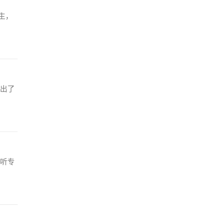
生，
出了
听专