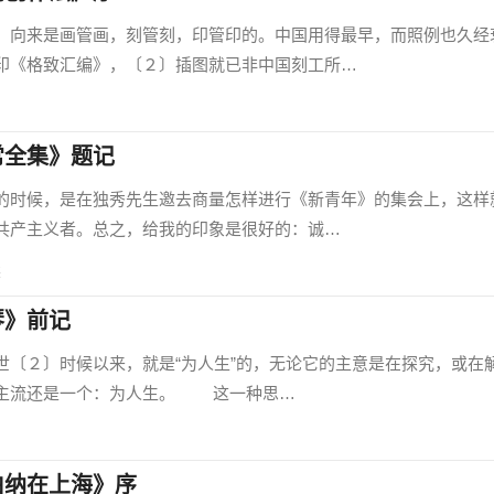
向来是画管画，刻管刻，印管印的。中国用得最早，而照例也久经
印《格致汇编》，〔２〕插图就已非中国刻工所…
常全集》题记
时候，是在独秀先生邀去商量怎样进行《新青年》的集会上，这样
共产主义者。总之，给我的印象是很好的：诚…
读
琴》前记
２〕时候以来，就是“为人生”的，无论它的主意是在探究，或在
其主流还是一个：为人生。 这一种思…
伯纳在上海》序