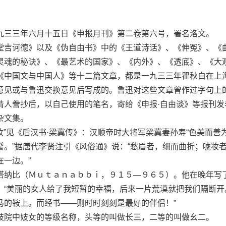
三三年六月十五日《申报月刊》第二卷第六号，署名洛文。
吉诃德》以及《伪自由书》中的《王道诗话》、《伸冤》、《
灵魂的秘诀》、《最艺术的国家》、《内外》、《透底》、《大
《中国文与中国人》等十二篇文章，都是一九三三年瞿秋白在上
意见或与鲁迅交换意见后写成的。鲁迅对这些文章曾作过字句上
请人誊抄后，以自己使用的笔名，寄给《申报·自由谈》等报刊发
杂文集。
”见《后汉书·梁冀传》：汉顺帝时大将军梁冀妻孙寿“色美而善
髻。”据唐代李贤注引《风俗通》说：“愁眉者，细而曲折；唬妆
一边。”
纳比（Ｍｕｔａｎａｂｂｉ，９１５—９６５）。他在晚年写
：“美丽的女人给了我短暂的幸福，后来一片荒漠就把我们隔断开
马的鞍上。而经书——则时时刻刻是最好的伴侣！”
院中妓女的等级名称，头等的叫做长三，二等的叫做幺二。