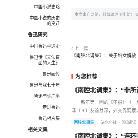
中国小说史略
本文来自网络，转载请注明出处：
h
中国小说的历史
的变迁
鲁迅研究
中国鲁迅学通史
上一篇
《南腔北调集》：关于妇女解放
鲁迅传《无法直
面的人生》
鲁迅画传
为您推荐
鲁迅与我七十年
《南腔北调集》：“非所
鲁迅与许广平
新年第一回的《申报》（一月七
走进鲁迅
泽〔４〕友谊甚深，外交界观察
鲁迅相片集
南腔北调集
沾水小蜂
·
802
阅读
相关文集
《南腔北调集》：“连环