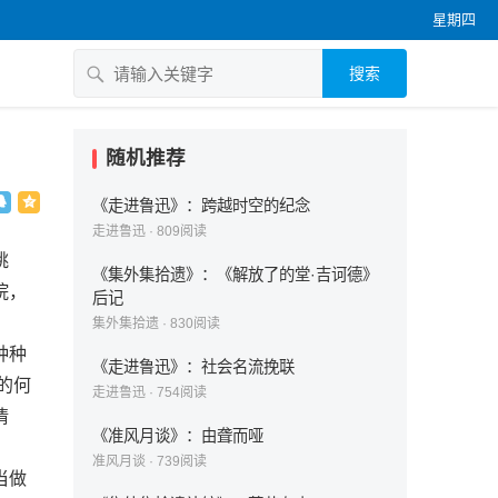
星期四
搜索
随机推荐
《走进鲁迅》：跨越时空的纪念
走进鲁迅
·
809
阅读
跳
《集外集拾遗》：《解放了的堂·吉诃德》
院，
后记
集外集拾遗
·
830
阅读
种种
《走进鲁迅》：社会名流挽联
的何
走进鲁迅
·
754
阅读
情
《准风月谈》：由聋而哑
准风月谈
·
739
阅读
当做