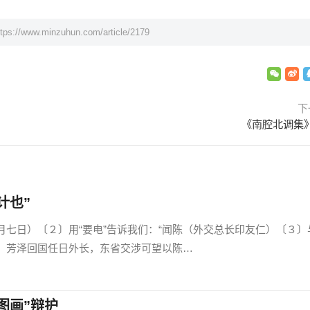
ttps://www.minzuhun.com/article/2179
下
《南腔北调集
计也”
日）〔２〕用“要电”告诉我们：“闻陈（外交总长印友仁）〔３〕
，芳泽回国任日外长，东省交涉可望以陈…
图画”辩护