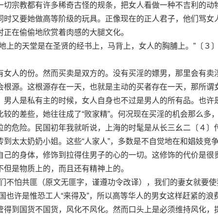
一切宗教都有许多稀奇古怪的规条，把女人看做一种不吉利的动
同时又要她做高等阶级的玩具。正像现在的正人君子，他们骂女
时正在偷偷地欣赏着肉感的大腿文化。
上的天堂是在圣贤的经书上，马背上，女人的胸脯上。”〔３
女人的份。然而买卖是双方的。没有买淫的嫖男，那里会有卖
会根源。这根源存在一天，也就是主动的买者存在一天，那所谓
。男人是私有主的时候，女人自身也不过是男人的所有品。也许
比较的差些，她往往成了“败家精”。何况现在买淫的机会那么多
位的危险。民国初年我就听说，上海的时髦是从长三幺二〔４〕
传到太太奶奶小姐。这些“人家人”，多数是不自觉地在和娼妓竞
自己的身体，修饰到拉得住男子的心的一切。这修饰的代价是很
不但是物质上的，而且还有精神上的。
不怕共匪（原文无匪字，谨遵功令改译），我们的妻女就要使
国也许是惟恐工人“来得及”，所以高等华人的男女这样赶紧的浪
管得到国货不国货，风化不风化。然而口头上是必须维持风化，