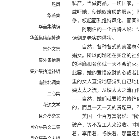
私产，当做商品。一切国家，
热风
威吓她，使她奴隶般的服从；
华盖集
侈，板起面孔维持风化，而同
华盖集续编
阿剌伯的一个古诗人说：“地
华盖集续编补遗
话倒是老实的供状。
自然，各种各式的卖淫总有
集外文集
娼女。所以问题还在买淫的社
集外集拾遗
的淫靡和奢侈就一天不会消灭
集外集拾遗补编
此罢，她的爱惜家财的心或者
里的女人直觉地感觉到自己地
南腔北调集
姨太太之流，从姨太太之流再
二心集
——自然，她们就要竭力修饰
花边文学
的，而且一天一天的贵起来，
且介亭杂文
美国一个百万富翁说：“我们
破产，等不及工人来没收。”中
且介亭杂文二集
着，享用着，畅快着，那里还
且介亭杂文末编