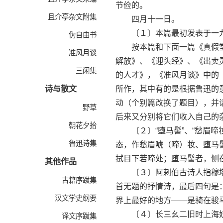
节俭的。
且介亭杂文附集
四月十一日。
〔１〕本篇最初发表于一九
伪自由书
按本篇和下面一篇《真假堂
准风月谈
解放》、《迎头经》、《出卖
三闲集
的人才》，《准风月谈》中的
诗与散文
所作，其中有的是根据鲁迅的
动（个别篇改换了题目），并
野草
后来又分别将它们收入自己的
朝花夕拾
〔２〕“堕马髻”、“愁眉啼妆
鲁迅诗集
态，作愁眉唬（啼）妆、堕马
拭目下若啼处；堕马髻者，侧在
其他作品
〔３〕阿剌伯古诗人指穆塔
古籍序跋集
首无题的抒情诗，最后四句是
汉文学史纲要
界上最好的地方——是骑在骏
〔４〕长三幺二旧时上海妓
译文序跋集