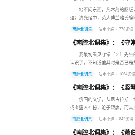
地不问东西，凡木刻的图版，
退；清光绪中，英人傅兰雅氏编
南腔北调集
沾水小蜂
·
778
阅读
《南腔北调集》：《守
我最初看见守常〔２〕先生的
认识了。不知道他其时是否已是
南腔北调集
沾水小蜂
·
1064
阅
《南腔北调集》：《竖
俄国的文学，从尼古拉斯二世〔
或者堕入神秘，沦于颓唐，而
南腔北调集
沾水小蜂
·
842
阅读
《南腔北调集》：《萧