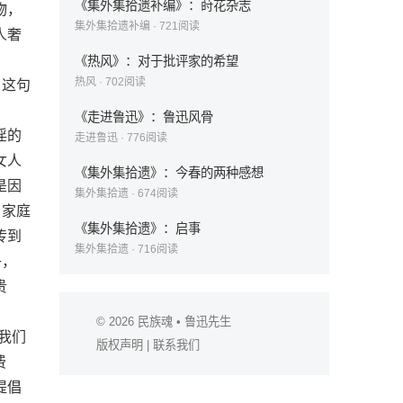
《集外集拾遗补编》：莳花杂志
物，
集外集拾遗补编
·
721
阅读
人奢
《热风》：对于批评家的希望
热风
·
702
阅读
〕这句
《走进鲁迅》：鲁迅风骨
淫的
走进鲁迅
·
776
阅读
女人
《集外集拾遗》：今春的两种感想
是因
集外集拾遗
·
674
阅读
，家庭
《集外集拾遗》：启事
传到
集外集拾遗
·
716
阅读
争，
贵
© 2026
民族魂
• 鲁迅先生
我们
版权声明
|
联系我们
费
提倡