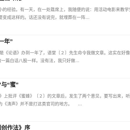
的经验。有一天，在一处筵席上，我随便的说：用活动电影来教学
要变成这样的。话还没有说完，就埋葬在一阵…
一年”
论语》办到一年了，语堂〔２〕先生命令我做文章。这实在好像
我做一篇白话八股一样。没有法，我只好做…
与“蜜”
批评《蜜蜂》〔２〕的文章后，发生了两个意见，要写出来，听
为《涛声》并不是打这类官司的地方。 …
刻创作法》序