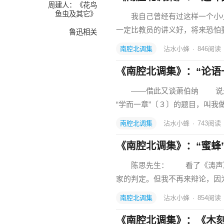
周建人：《花鸟
鱼虫及其它》
我自己曾经有过这样一个小小
一定比教员的讲义好，将来恐怕
鲁迅相关
南腔北调集
沾水小蜂
·
846
阅读
《南腔北调集》：“论语
——借此又谈萧伯纳 说是《
“学而一章”〔３〕的题目，叫
南腔北调集
沾水小蜂
·
743
阅读
《南腔北调集》：“蜜蜂”
陈思先生： 看了《涛声》上
家的判定。但我不再来辩论，因
南腔北调集
沾水小蜂
·
854
阅读
《南腔北调集》：《木