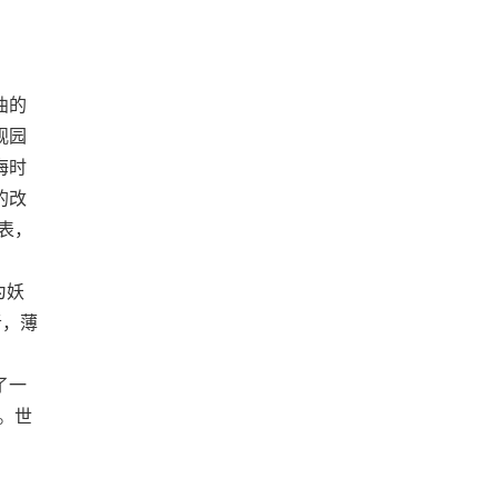
曲的
观园
海时
的改
表，
为妖
者，薄
了一
。世