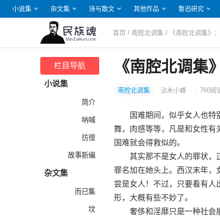
小说集
杂文集
诗与散文
其他作品
鲁迅研究
首页
/
南腔北调集
/ 《南腔北调集》
《南腔北调集
栏目导航
小说集
南腔北调集
沾水小蜂
·
·
760
阅
简介
国难期间，似乎女人也特别
呐喊
舞，肉感等等，凡是和女性有
彷徨
国难就会得救似的。
故事新编
其实那不是女人的罪状，正
罪名加在她头上。西汉末年，女
杂文集
尝是女人！不过，只要看有人
而已集
形，大概有些不妙了。
坟
奢侈和淫靡只是一种社会崩