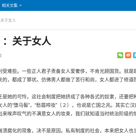
相关文集
：关于女人
》：关于女人
读
受难些。一些正人君子责备女人爱奢侈，不肯光顾国货。就是
关的，都成了罪状。仿佛男人都做了苦行和尚，女人都进了修道
是她的可怜。这社会制度把她挤成了各种各式的奴隶，还要把
人的“堕马髻”，“愁眉啼妆”〔２〕，也说是亡国之兆。其实亡汉
出来唉声叹气的不满意女人的妆束，我们就知道当时统治阶级的
溃腐化的现象，决不是原因。私有制度的社会，本来把女人也