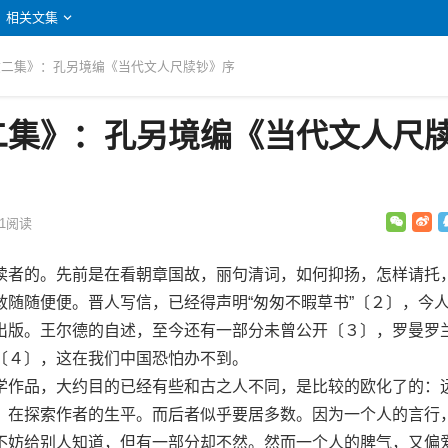
相关文集
杂文二集》：孔另境编《当代文人尺牍钞》序
二集》：孔另境编《当代文人尺
1
阅读
者的。先前是在看朝章国故，丽句清词，如何抑扬，怎样请托
敢随随便便。晋人写信，已经得声明“匆匆不暇草书”〔２〕，今
出版。王尔德的自述，至今还有一部分未曾公开〔３〕，罗曼罗
〔４〕，这在我们中国恐怕办不到。
作品，大约目的已经有些和古之人不同，是比较的欧化了的：
，在探索作者的生平。而后者似乎要居多数。因为一个人的言行
不妨给别人知道，但有一部分却不然。然而一个人的脾气，又偏