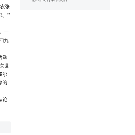
弘农张
。’”
。一
四九
活动
次世
塞尔
摩的
。
志论