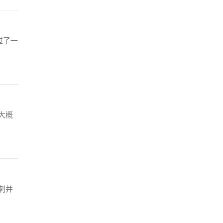
过了一
大概
刺并