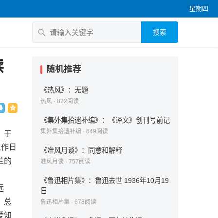
星期四
搜索
牍
随机推荐
《热风》：无题
热风
·
822
阅读
《集外集拾遗补编》：《译文》创刊号前记
集外集拾遗补编
·
649
阅读
，于
人作日
《准风月谈》：同意和解释
兰的
准风月谈
·
757
阅读
《鲁迅相片集》：鲁迅去世 1936年10月19
远
日
，总
鲁迅相片集
·
678
阅读
爱知