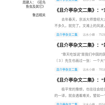
周建人：《花鸟
鱼虫及其它》
《且介亭杂文二集》：“京
鲁迅相关
去年春天，京派大师曾经大大
不多久，就完了。文滩上的风波
且介亭杂文二集
沾水小蜂
·
752
《且介亭杂文二集》：“
“靠天吃饭说”是我们中国的国
〔３〕先生也画过一张：一个大
且介亭杂文二集
沾水小蜂
·
781
《且介亭杂文二集》：“
极平常的豫想，也往往会给实
的一译，就会遇着难关，譬如一
且介亭杂文二集
沾水小蜂
·
855