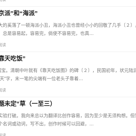
派”和“海派”
的奚落了一顿海派小丑，海派小丑也曾经小小的回敬了几手〔２〕
，总是容易起，容易完，倘使不容易完，也真…
阅读
靠天吃饭”
宝。清朝中叶就有《靠天吃饭图》的碑〔２〕，民国初年，状元陆
“天”字，末一笔的尖端有一位老头子靠着…
阅读
题未定”草（一至三）
验打破。我向来总以为翻译比创作容易，因为至少是无须构想。但
个名词或动词，写不出，创作时候可以回避，…
阅读