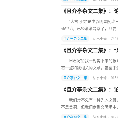
《且介亭杂文二集》：论
“人言可畏”是电影明星阮玲玉
通空论，已经渐渐冷落了，只要
且介亭杂文二集
沾水小蜂
·
744
《且介亭杂文二集》：“
Ｍ君寄给我一封剪下来的报章
有一点和我相关的文章，甚至于
且介亭杂文二集
沾水小蜂
·
913
《且介亭杂文二集》：
我们常不免有一种先入之见，
不是美德。但我们走到交际场中
且介亭杂文二集
沾水小蜂
·
812