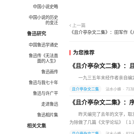
中国小说史略
中国小说的历史
的变迁
上一篇
《且介亭杂文二集》：田军作《
鲁迅研究
中国鲁迅学通史
为您推荐
鲁迅传《无法直
面的人生》
《且介亭杂文二集》：
鲁迅画传
一九三五年末经作者亲自编定
鲁迅与我七十年
且介亭杂文二集
沾水小蜂
·
713
鲁迅与许广平
《且介亭杂文二集》：
走进鲁迅
昨天编完了去年的文字，取发
鲁迅相片集
为除做了几篇《文学论坛》〔１
相关文集
且介亭杂文二集
沾水小蜂
·
821