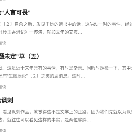
“人言可畏”
〔２〕自杀之后，发见于她的遗书中的话。这哄动一时的事件，经
《玲玉香消记》一停演，就如去年的艾霞…
阅读
题未定”草（五）
。这是近十来年常有的事情，有时是杂志。闲暇时翻检一下，其中
还有“生脑膜炎”〔２〕之类的恶消息。这时…
阅读
论讽刺
看见讽刺作品，就觉得这不是文学上的正路，因为我们先就以为讽
去，就往往可以看见这样的事实，是两位胖胖…
阅读