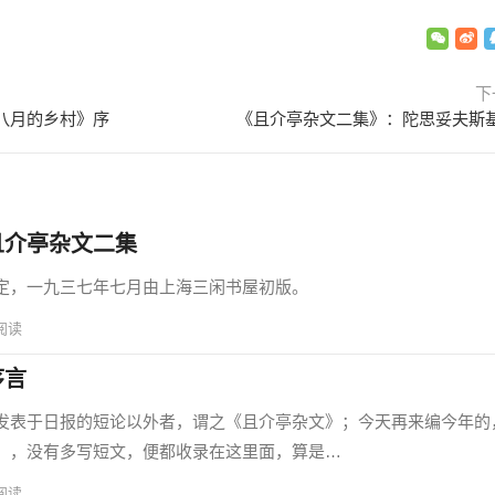
下
八月的乡村》序
《且介亭杂文二集》：陀思妥夫斯
且介亭杂文二集
，一九三七年七月由上海三闲书屋初版。
阅读
序言
表于日报的短论以外者，谓之《且介亭杂文》；今天再来编今年的
〕，没有多写短文，便都收录在这里面，算是…
阅读