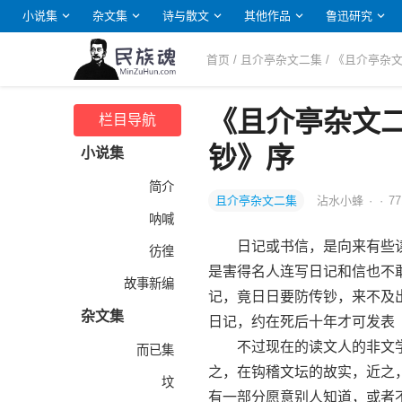
小说集
杂文集
诗与散文
其他作品
鲁迅研究
首页
/
且介亭杂文二集
/ 《且介亭
《且介亭杂文
栏目导航
钞》序
小说集
简介
且介亭杂文二集
沾水小蜂
·
·
77
呐喊
日记或书信，是向来有些读
彷徨
是害得名人连写日记和信也不
故事新编
记，竟日日要防传钞，来不及
杂文集
日记，约在死后十年才可发表
不过现在的读文人的非文学
而已集
之，在钩稽文坛的故实，近之
坟
有一部分愿意别人知道，或者