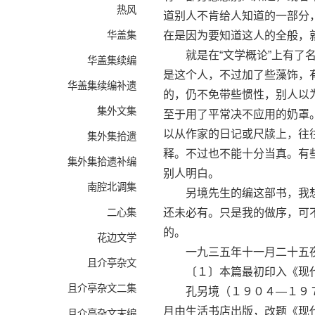
热风
道别人不肯给人知道的一部分
华盖集
在是因为要知道这人的全般，
就是在“文学概论”上有了名
华盖集续编
是这个人，不过加了些藻饰，
华盖集续编补遗
的，仍不免带些惯性，别人以
集外文集
至于用了平常决不应用的奶罩
以从作家的日记或尺牍上，往
集外集拾遗
释。不过也不能十分当真。有
集外集拾遗补编
别人明白。
南腔北调集
另境先生的编这部书，我想
二心集
还未必有。只是我的做序，可
的。
花边文学
一九三五年十一月二十五夜
且介亭杂文
〔１〕本篇最初印入《现代
且介亭杂文二集
孔另境（１９０４—１９７
月由生活书店出版，改题《现
且介亭杂文末编