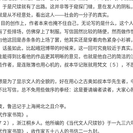
，于是尺牍就有了出路。这并非等于窥探门缝，意在发人的阴私
就是从不经意处，看出这人——社会的一分子的真实。
目的创作上，作者本来也掩不住自己，无论写的是什么，这个
有了些排场，仿佛穿上了制服。写信固然比较的随便，然而做作
为他这回是赤条条的上场了罢，他其实还是穿着肉色紧身小衫裤
。话虽如此，比起峨冠博带的时候来，这一回可究竟较近于真实
往能得到比看他的作品更其明晰的意见，也就是他自己的简洁的
些作者，是连账簿也用心机的，叔本华记账就用梵文〔５〕，不
是为了显示文人的全貌的，好在用心之古奥如叔本华先生者，
不比写信，总不免用些做序的拳经：这是要请编者读者，大家心
，鲁迅记于上海闸北之且介亭。
作家书简》。
２），浙江桐乡人。他所编的《当代文人尺牍钞》于一九三六
代作家书简》，收作家五十八人的书信二一九封。