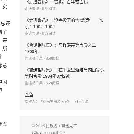
《走进鲁迅》：鲁迅：百年被告迅
，实
走进鲁迅
·
829
阅读
《走进鲁迅》：没完没了的“华盖运“ 东
人总还
京：1902–1909
惯了
走进鲁迅
·
859
阅读
，甚
《鲁迅相片集》：与许寿裳等合影之二
。所
1909年
注
鲁迅相片集
·
850
阅读
愿意
《鲁迅相片集》：在千爱里避难与内山完造
等时合影 1934年8月29日
中国
鲁迅相片集
·
659
阅读
照
金鱼
周建人：《花鸟鱼虫及其它》
·
715
阅读
年五
© 2026
民族魂
• 鲁迅先生
版权声明
|
联系我们