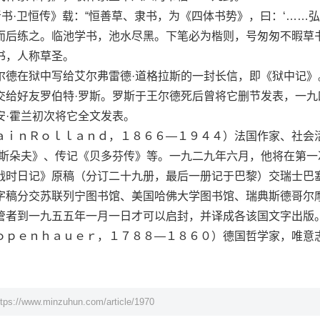
书·卫恒传》载：“恒善草、隶书，为《四体书势》，曰：‘……
而后练之。临池学书，池水尽黑。下笔必为楷则，号匆匆不暇草书
书，人称草圣。
在狱中写给艾尔弗雷德·道格拉斯的一封长信，即《狱中记》
交给好友罗伯特·罗斯。罗斯于王尔德死后曾将它删节发表，一九
安·霍兰初次将它全文发表。
ｉｎＲｏｌｌａｎｄ，１８６６—１９４４）法国作家、社会
利斯朵夫》、传记《贝多芬传》等。一九二九年六月，他将在第一
战时日记》原稿（分订二十九册，最后一册记于巴黎）交瑞士巴
字稿分交苏联列宁图书馆、美国哈佛大学图书馆、瑞典斯德哥尔
管者到一九五五年一月一日才可以启封，并译成各该国文字出版
ｐｅｎｈａｕｅｒ，１７８８—１８６０）德国哲学家，唯意
ttps://www.minzuhun.com/article/1970