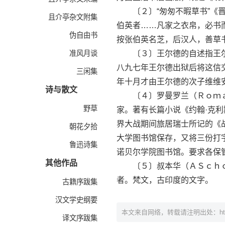
〔２〕“匆匆不暇草书”《晋
且介亭杂文附集
伯英者……凡家之衣帛，必书
伪自由书
按张伯英名芝，后汉人，善草
准风月谈
〔３〕王尔德的自述指王尔德
八九七年王尔德出狱后将这信
三闲集
年十月才由王尔德的次子维维
诗与散文
〔４〕罗曼罗兰（Ｒｏｍａ
野草
家。著有长篇小说《约翰·克
界大战期间旅居瑞士所记的《
朝花夕拾
大学图书馆保存，又将三份打
鲁迅诗集
诺贝尔学院图书馆。要求各保
其他作品
〔５〕叔本华（ＡＳｃｈｏ
者。梵文，古印度的文字。
古籍序跋集
汉文学史纲要
本文来自网络，转载请注明出处：
h
译文序跋集