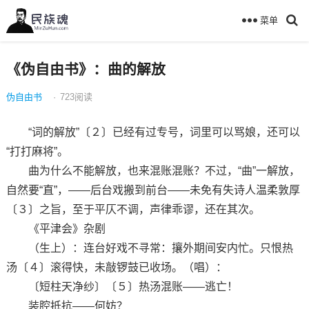
菜单
《伪自由书》：曲的解放
伪自由书
·
723
阅读
“词的解放”〔２〕已经有过专号，词里可以骂娘，还可以
“打打麻将”。
曲为什么不能解放，也来混账混账？不过，“曲”一解放，
自然要“直”，——后台戏搬到前台——未免有失诗人温柔敦厚
〔３〕之旨，至于平仄不调，声律乖谬，还在其次。
《平津会》杂剧
（生上）：连台好戏不寻常：攘外期间安内忙。只恨热
汤〔４〕滚得快，未敲锣鼓已收场。（唱）：
〔短柱天净纱〕〔５〕热汤混账——逃亡！
装腔抵抗——何妨？