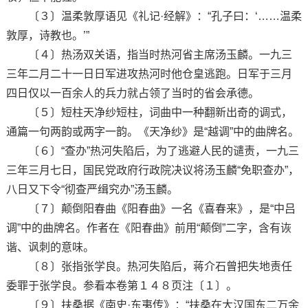
〔３〕温柔敦厚语见《礼记·经解》：“孔子曰：‘……温柔
敦厚，诗教也。’”
〔４〕热汤双关语，指当时热河省主席汤玉麟。一九三
三年二月二十一日日军进攻热河时他仓皇逃跑。日军于三月
四日仅以一百余人的兵力就占领了当时的省会承德。
〔５〕短柱天净纱短柱，词曲中一种翻新出奇的调式，
通篇一句两韵或两字一韵。《天净纱》是“越调”中的曲牌名。
〔６〕“查办”热河失陷后，为了逃避人民的谴责，一九三
三年三月七日，国民党政府行政院决议将汤玉麟“免职查办”，
八日又下令“彻查严缉究办”汤玉麟。
〔７〕颠倒阳春曲《阳春曲》一名《喜春来》，是“中吕
调”中的曲牌名。作者在《阳春曲》前用“颠倒”二字，含有诙
谐、讽刺的意味。
〔８〕张指张学良。热河失陷后，蒋介石曾把失地责任
委罪于张学良。参看本卷第１４８页注〔１〕。
〔９〕扶桑据《南史·东夷传》：“扶桑在大汉国东二万余