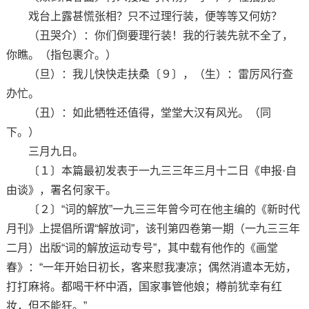
戏台上露甚慌张相？只不过理行装，便等等又何妨？
（丑哭介）：你们倒要理行装！我的行装先就不全了，
你瞧。（指包裹介。）
（旦）：我儿快快走扶桑〔９〕，（生）：雷厉风行查
办忙。
（丑）：如此牺牲还值得，堂堂大汉有风光。（同
下。）
三月九日。
〔１〕本篇最初发表于一九三三年三月十二日《申报·自
由谈》，署名何家干。
〔２〕“词的解放”一九三三年曾今可在他主编的《新时代
月刊》上提倡所谓“解放词”，该刊第四卷第一期（一九三三年
二月）出版“词的解放运动专号”，其中载有他作的《画堂
春》：“一年开始日初长，客来慰我凄凉；偶然消遣本无妨，
打打麻将。都喝干杯中酒，国家事管他娘；樽前犹幸有红
妆，但不能狂。”