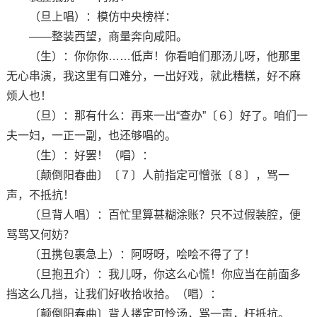
（旦上唱）：模仿中央榜样：
——整装西望，商量奔向咸阳。
（生）：你你你……低声！你看咱们那汤儿呀，他那里
无心串演，我这里有口难分，一出好戏，就此糟糕，好不麻
烦人也！
（旦）：那有什么：再来一出“查办”〔６〕好了。咱们一
夫一妇，一正一副，也还够唱的。
（生）：好罢！（唱）：
〔颠倒阳春曲〕〔７〕人前指定可憎张〔８〕，骂一
声，不抵抗！
（旦背人唱）：百忙里算甚糊涂账？只不过假装腔，便
骂骂又何妨？
（丑携包裹急上）：阿呀呀，哙哙不得了了！
（旦抱丑介）：我儿呀，你这么心慌！你应当在前面多
挡这么几挡，让我们好收拾收拾。（唱）：
〔颠倒阳春曲〕背人搂定可怜汤，骂一声，枉抵抗。