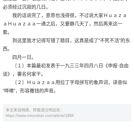
必须经过沉寂的几日。
我的话说完了，意思也浅得很，不过说大家Ｈｕａｚａ
ａＨｕａｚａａ一通之后，又要静几天了，然后再来这一
套。
到这里我才记得写错了题目，这真是成了“不死不活”的东
西。
四月一日。
〔１〕本篇最初发表于一九三三年四月八日《申报·自由
谈》，署名何家干。
〔２〕Ｈｕａｚａａ用拉丁字母拼写的象声词，译音似
“哗嚓”，形容撒钱的声音。
本文来自网络，转载请注明出处：
https://www.minzuhun.com/article/1894