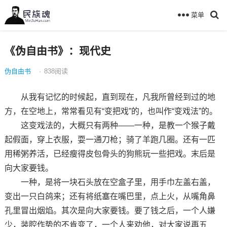
菜单
《伪自由书》：现代史
伪自由书
·
838
阅读
从我有记忆的时候起，直到现在，凡我所曾经到过的地
方，在空地上，常常看见有“变把戏”的，也叫作“变戏法”的。
这变戏法的，大概只有两种——一种，是教一个猴子戴
起假面，穿上衣服，耍一通刀枪；骑了羊跑几圈。还有一匹
用稀粥养活，已经瘦得皮包骨头的狗熊玩一些把戏。末后是
向大家要钱。
一种，是将一块石头放在空盒子里，用手巾左盖右盖，
变出一只白鸽来；还有将纸塞在嘴巴里，点上火，从嘴角鼻
孔里冒出烟焰。其次是向大家要钱。要了钱之后，一个人嫌
少，装腔作势的不肯变了，一个人来劝他，对大家说再五