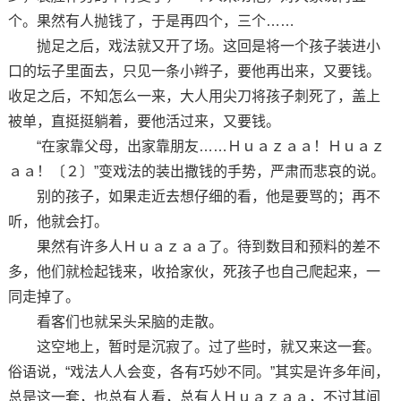
个。果然有人抛钱了，于是再四个，三个……
抛足之后，戏法就又开了场。这回是将一个孩子装进小
口的坛子里面去，只见一条小辫子，要他再出来，又要钱。
收足之后，不知怎么一来，大人用尖刀将孩子刺死了，盖上
被单，直挺挺躺着，要他活过来，又要钱。
“在家靠父母，出家靠朋友……Ｈｕａｚａａ！Ｈｕａｚ
ａａ！〔２〕”变戏法的装出撒钱的手势，严肃而悲哀的说。
别的孩子，如果走近去想仔细的看，他是要骂的；再不
听，他就会打。
果然有许多人Ｈｕａｚａａ了。待到数目和预料的差不
多，他们就检起钱来，收拾家伙，死孩子也自己爬起来，一
同走掉了。
看客们也就呆头呆脑的走散。
这空地上，暂时是沉寂了。过了些时，就又来这一套。
俗语说，“戏法人人会变，各有巧妙不同。”其实是许多年间，
总是这一套，也总有人看，总有人Ｈｕａｚａａ，不过其间