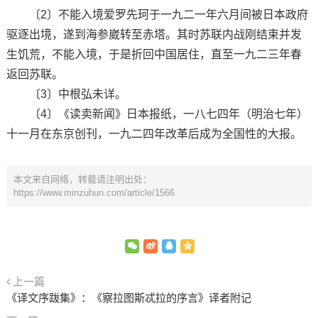
〔2〕不能入境爱罗先珂于一九二一年六月间被日本政府
驱逐出境，遂到海参崴转至赤塔。其时苏联内战刚结束并发
生饥荒，不能入境，于是折回中国居住，直至一九二三年春
返回苏联。
〔3〕中根弘未详。
〔4〕《读卖新闻》日本报纸，一八七四年（明治七年）
十一月在东京创刊，一九二四年改革后成为全国性的大报。
本文来自网络，转载请注明出处：
https://www.minzuhun.com/article/1566
上一篇
《译文序跋集》：《察拉图斯忒拉的序言》译者附记