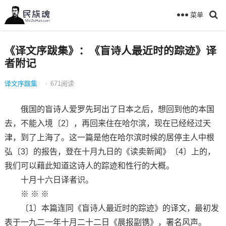
菜单
《译文序跋集》：《盲诗人最近时的踪迹》译
者附记
译文序跋集
·
671
阅读
俄国的盲诗人爱罗先珂出了日本之后，想回到他的本国
去，不能入境〔2〕，再回来住在哈尔滨，现在已经经过天
津，到了上海了。这一篇是他在哈尔滨时候的居停主人中根
弘〔3〕的报告，登在十月九日的《读卖新闻》〔4〕上的，
我们可以藉此知道这诗人的踪迹和性行的大概。
十月十六日译者识。
※ ※ ※
〔1〕本篇连同《盲诗人最近时的踪迹》的译文，最初发
表于一九二一年十月二十二日《晨报副镌》，署名风声。