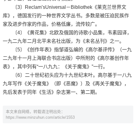
〔3〕Reclam’sUniversal－Bibliothek《莱克兰世界文
库》，德国发行的一种世界文学丛书。多数是被压迫民族作
家及进步作家的作品，价格低廉，流传较广。
〔4〕《黄花集》北欧及俄国的诗歌小品集，韦素园译，
一九二九年二月北平未名社出版，为《未名丛刊》之一。
〔5〕《创作年表》指邹道弘编的《高尔基评传》（一九
二九年十一月上海联合书店出版）中所附的《高尔基创作年
表》，其中列有“一八九九：《关于魔鬼》”一行。
〔6〕二十世纪初头应为十九世纪末叶。高尔基于一八九
九年写作《关于魔鬼》（即《恶魔》）及《再关于魔鬼》，
先后发表于同年《生活》杂志第一、第二期。
本文来自网络，转载请注明出处：
https://www.minzuhun.com/article/1553