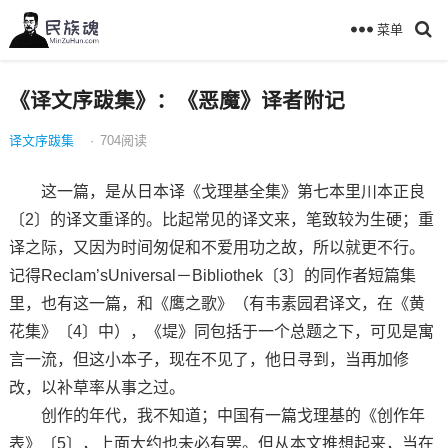
菜单
《译文序跋集》：《恶魔》译者附记
译文序跋集
·
704
阅读
这一篇，是从日本译《戈理基全集》第七本里川本正良
〔2〕的译文重译的。比起常见的译文来，笔致较为生硬；重
译之际，又因为时间匆促和不爱用功之故，所以就更不行。
记得Reclam’sUniversal－Bibliothek〔3〕的同作者短篇集
里，也有这一篇，和《鹰之歌》（有韦素园君译文，在《黄
花集》〔4〕中），《堤》同包括于一个总题之下，可见是寓
言一流，但这小本子，现在不见了，他日寻到，当再加修
改，以补草率从事之过。
创作的年代，我不知道；中国有一篇戈理基的《创作年
表》〔5〕，上面大约也未必有罢。但从本文推想起来，当在