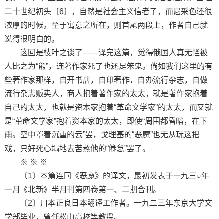
二十世纪初头〔6〕，自然是社会主义信者了，而尼采色还很
浓厚的时候。至于寓意之所在，则首尾两段上，作者自己就
说得很明白的。
这回是枝叶之谈了——译完这篇，觉得俄国人真无怪被
人比之为“熊”，连著作家死了也还是笨鬼。倘如我们这里的有
些著作家那样，自开书店，自印著作，自办流行杂志，自做
流行杂志贩卖人，商人抱着著作家的太太，就是著作家抱着
自己的太太，也就是资本家抱着“革命文学家”的太太，而又就
是“革命文学家”抱着资本家的太太，即使“周围都昏暗，在下
雨。空中罩着沉重的云”罢，戈理基的“恶魔”也无从玩这把
戏，只好死心塌地去苦熬他的“倦怠”罢了。
※ ※ ※
〔1〕本篇连同《恶魔》的译文，最初发表于一九三○年
一月《北新》半月刊第四卷第一、二期合刊。
〔2〕川本正良日本翻译工作者。一九二三年东京大学文
学部毕业，曾任松山高校等教授。