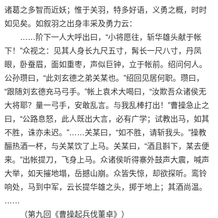
诸葛之多智而近妖；惟于关羽，特多好语，义勇之概，时时
如见矣。如叙羽之出身丰采及勇力云：
……阶下一人大呼出曰，“小将愿往，斩华雄头献于帐
下！”众视之：见其人身长九尺五寸，髯长一尺八寸，丹凤
眼，卧蚕眉，面如重枣，声似巨钟，立于帐前。绍问何人。
公孙瓒曰，“此刘玄德之弟关某也。”绍回见居何职。瓒曰，
“跟随刘玄德充马弓手。”帐上袁术大喝曰，“汝欺吾众诸侯无
大将耶？量一弓手，安敢乱言。与我乱棒打出！”曹操急止之
曰，“公路息怒，此人既出大言，必有广学；试教出马，如其
不胜，诛亦未迟。”……关某曰，“如不胜，请斩我头。”操教
酾热酒一杯，与关某饮了上马。关某曰，“酒且斟下，某去便
来。”出帐提刀，飞身上马。众诸侯听得寨外鼓声大震，喊声
大举，如天摧地塌，岳撼山崩。众皆失惊，却欲探听。鸾铃
响处，马到中军，云长提华雄之头，掷于地上；其酒尚温。
……
（第九回《曹操起兵伐董卓》）