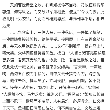
又如曹操赤壁之败，孔明知操命不当尽，乃故使羽扼华
容道，俾得纵之，而又故以军法相要，使立军令状而去，此
叙孔明止见狡狯，而羽之气概则凛然，与元刊本平话，相去
远矣：
……华容道上，三停人马，一停落后，一停填了坑堑，
一停跟随曹操过险峻，路稍平妥。操回顾，止有三百余骑随
后，并无衣甲袍铠整齐者。……又行不到数里，操在马上加
鞭大笑。众将问丞相笑者何故。操曰，“人皆言诸葛亮周瑜足
智多谋，吾笑其无能为也。今此一败，吾自是欺敌之过，若
使此处伏一旅之师，吾等皆束手受缚矣。”言未毕，一声炮
响，两边五百校刀手摆列，当中关云长提青龙刀，跨赤兔
马，截住去路。操军见了，亡魂丧胆，面面相觑，皆不能
言。操在人丛中曰，“既到此处，只得决一死战。”众将曰：
“人纵然不怯，马力乏矣：战则必死。”程昱曰：“某知云长傲
上而不忍下，欺强而不凌弱，人有患难，必须救之，仁义播
于天下。丞相旧日有恩在彼处，何不亲自告之，必脱此难