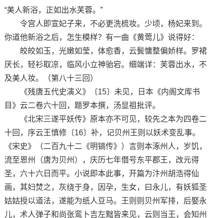
“美人新浴，正如出水芙蓉。”
令宫人即宣妃子来，不必更洗梳妆。少顷，杨妃来到。
你道他新浴之后，怎生模样？有一曲《黄莺儿》说得好：
皎皎如玉，光嫩如莹，体愈香，云鬓慵整偏娇样。罗裙
厌长，轻衫取凉，临风小立神骀宕。细端详：芙蓉出水，不
及美人妆。（第八十三回）
《残唐五代史演义》〔15〕未见，日本《内阁文库书
目》云二卷六十回，题罗本撰，汤显祖批评。
《北宋三遂平妖传》原本亦不可见，较先之本为四卷二
十回，序云王慎修〔16〕补，记贝州王则以妖术变乱事。
《宋史》（二百九十二《明镐传》）言则本涿州人，岁饥，
流至恩州（唐为贝州），庆历七年僭号东平郡王，改元得
圣，六十六日而平。小说即本此事，开篇为汴州胡浩得仙
画，其妇焚之，灰绕于身，因孕，生女，曰永儿，有妖狐圣
姑姑授以道法，遂能为纸人豆马。王则则贝州军排，后娶永
儿，术人弹子和尚张鸾卜吉左黜皆来见，云则当王，会知州