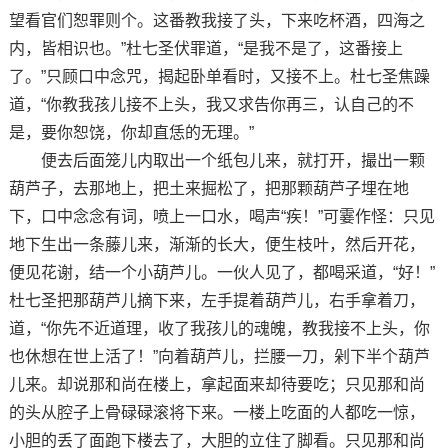
望看官们恕罪则个。这番教我接了头，下来吃杯酒，四海之
内，皆相识也。”杜七圣伏罪道，“是我不是了，这番接上
了。”只顾口中念咒，揭起卧单看时，又接不上。杜七圣焦躁
道，“你教我孩儿接不上头，我又求告你再三，认自己的不
是，要你恕饶，你却直恁的无理。”
便去后面笼儿内取出一个纸包儿来，就打开，撮出一颗
葫芦子，去那地上，把土来掘松了，把那颗葫芦子埋在地
下，口中念念有词，喷上一口水，喝声“疾！”可霎作怪：只见
地下生出一条藤儿来，渐渐的长大，便生枝叶，然后开花，
便见花谢，结一个小葫芦儿。一伙人见了，都喝采道，“好！”
杜七圣把那葫芦儿摘下来，左手提着葫芦儿，右手拿着刀，
道，“你先不近道理，收了我孩儿的魂魄，教我接不上头，你
也休想在世上活了！”向着葫芦儿，拦腰一刀，剁下半个葫芦
儿来。却说那和尚在楼上，拿起面来却待要吃；只见那和尚
的头从腔子上骨碌碌滚将下来。一楼上吃面的人都吃一惊，
小胆的丢了面跑下楼去了，大胆的立住了脚看。只见那和尚