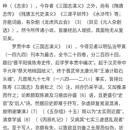
种（《志余》），今存者《三国志演义》之外，尚有《隋唐
志传》《残唐五代史演义》《三遂平妖传》《水浒传》等；
亦能词曲，有杂剧《龙虎风云会》〔3〕（目见《元人杂剧
选》）。然今所传诸小说，皆屡经后人增损，真面殆无从复
见矣。
罗贯中本《三国志演义》〔4〕，今得见者以明弘治甲寅
（一四九四）刊本为最古，全书二十四卷，分二百四十回，
题曰“晋平阳侯陈寿史传，后学罗本贯中编次”。起于汉灵帝中
平元年“祭天地桃园结义”，终于晋武帝太康元年“王濬计取石
头城”，凡首尾九十七年（一八四——二八○）事实，皆排比
陈寿《三国志》及裴松之〔5〕注，间亦仍采平话，又加推演
而作之；论断颇取陈裴及习凿齿孙盛〔6〕语，且更盛引“史
官”及“后人”诗。然据旧史即难于抒写，杂虚辞复易滋混淆，
故明谢肇湅J〔7〕（《五杂组》十五）既以为“太实则近腐”，
清章学诚〔8〕（《丙辰札记》）又病其“七实三虚惑乱观者”
也。至于写人，亦颇有失，以致欲显刘备之长厚而似伪，状