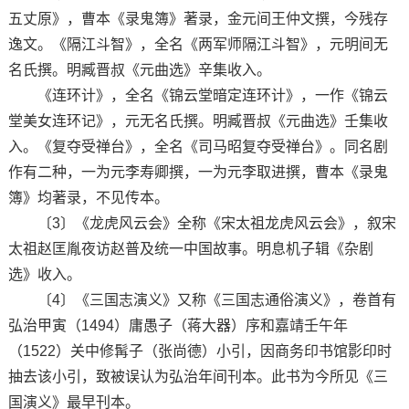
五丈原》，曹本《录鬼簿》著录，金元间王仲文撰，今残存
逸文。《隔江斗智》，全名《两军师隔江斗智》，元明间无
名氏撰。明臧晋叔《元曲选》辛集收入。
《连环计》，全名《锦云堂暗定连环计》，一作《锦云
堂美女连环记》，元无名氏撰。明臧晋叔《元曲选》壬集收
入。《复夺受禅台》，全名《司马昭复夺受禅台》。同名剧
作有二种，一为元李寿卿撰，一为元李取进撰，曹本《录鬼
簿》均著录，不见传本。
〔3〕《龙虎风云会》全称《宋太祖龙虎风云会》，叙宋
太祖赵匡胤夜访赵普及统一中国故事。明息机子辑《杂剧
选》收入。
〔4〕《三国志演义》又称《三国志通俗演义》，卷首有
弘治甲寅（1494）庸愚子（蒋大器）序和嘉靖壬午年
（1522）关中修髯子（张尚德）小引，因商务印书馆影印时
抽去该小引，致被误认为弘治年间刊本。此书为今所见《三
国演义》最早刊本。