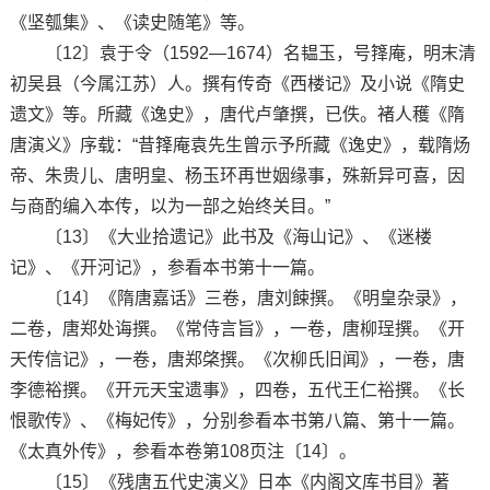
《坚瓠集》、《读史随笔》等。
〔12〕袁于令（1592—1674）名韫玉，号箨庵，明末清
初吴县（今属江苏）人。撰有传奇《西楼记》及小说《隋史
遗文》等。所藏《逸史》，唐代卢肇撰，已佚。褚人穫《隋
唐演义》序载：“昔箨庵袁先生曾示予所藏《逸史》，载隋炀
帝、朱贵儿、唐明皇、杨玉环再世姻缘事，殊新异可喜，因
与商酌编入本传，以为一部之始终关目。”
〔13〕《大业拾遗记》此书及《海山记》、《迷楼
记》、《开河记》，参看本书第十一篇。
〔14〕《隋唐嘉话》三卷，唐刘餗撰。《明皇杂录》，
二卷，唐郑处诲撰。《常侍言旨》，一卷，唐柳珵撰。《开
天传信记》，一卷，唐郑棨撰。《次柳氏旧闻》，一卷，唐
李德裕撰。《开元天宝遗事》，四卷，五代王仁裕撰。《长
恨歌传》、《梅妃传》，分别参看本书第八篇、第十一篇。
《太真外传》，参看本卷第108页注〔14〕。
〔15〕《残唐五代史演义》日本《内阁文库书目》著