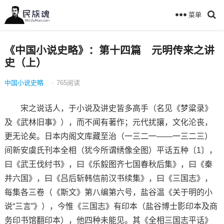
菜单
《中国小说史略》：第十四篇 元明传来之讲
史（上）
中国小说史略
·
765
阅读
宋之说话人，于小说及讲史皆多高手（名见《梦粱录》
及《武林旧事》），而不闻有著作；元代扰攘，文化沦丧，
更无论矣。日本内阁文库藏至治（一三二一——一三二三）
间新安虞氏刊本全相（犹今所谓绣像全图）平话五种〔1〕，
曰《武王伐纣书》，曰《乐毅图齐七国春秋后集》，曰《秦
并六国》，曰《吕后斩韩信前汉书续集》，曰《三国志》，
每集各三卷（《斯文》第八编第六号，盐谷温《关于明的小
说“三言”》），今惟《三国志》有印本（盐谷博士影印本及商
务印书馆翻印本），他四种未能见。其《全相三国志平话》