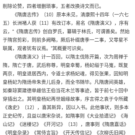
削除论赞，四者增删琐事，五者改换诗文而已。
《隋唐志传》〔10〕原本未见，清康熙十四年（一六七
五）长洲褚人获〔11〕有改订本，易名《隋唐演义》，序有
云，“《隋唐志传》创自罗氏，纂辑于林氏，可谓善矣。然始
于隋宫剪彩，则前多阙略，厥后补缀唐季一二事，又零星不
联属，观者犹有议焉。”其概要可识矣。
《隋唐演义》计一百回，以隋主伐陈开篇，次为周禅于
隋，隋亡于唐，武后称尊，明皇幸蜀，杨妃缢于马嵬，既复
两京，明皇退居西内，令道士求杨妃魂，得见张果，因知明
皇杨妃为隋炀帝朱贵儿后身，而全书随毕。凡隋唐间英雄，
如秦琼窦建德单雌信王伯当花木兰等事迹，皆于前七十回中
穿插出之。其明皇杨妃再世姻缘故事，序言得之袁于令所藏
《逸史》〔12〕，喜其新异，因以入书。此他事状，则多本
正史纪传，且益以唐宋杂说，如隋事则《大业拾遗记》《海
山记》《迷楼记》《开河记》〔13〕，唐事则《隋唐嘉话》
《明皇杂录》《常侍言旨》《开天传信记》《次柳氏旧闻》