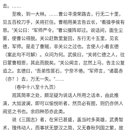
去。……
至晚，到一大林。……曹公寻滑荣路去，行无二十里，
见五百校刀手，关将拦住。曹相用美言告云长，“着操亭侯有
恩。”关公曰：“军师严令。”曹公撞阵却过。说话间，面生尘
雾，使曹公得脱。关公赶数里复回，东行无十五里，见玄
德，军师。是走了曹贼，非关公之过也。言使人小着玄德
（案此句不可解）。众问为何。武侯曰，“关将仁德之人，往
日蒙曹相恩，其此而脱矣。”关公闻言，忿然上马，告主公复
追之。玄德曰，“吾弟性匪石，宁奈不倦。”军师言，“诸葛赤
（亦？）去，万无一失。”……
（卷中十八至十九页）
观其简率之处，颇足疑为说话人所用之话本，由此推
演，大加波澜，即可以愉悦听者，然页必有图，则仍亦供人
阅览之书也。余四种恐亦此类。
说《三国志》者，在宋已甚盛，盖当时多英雄，武勇智
术，瑰伟动人，而事状无楚汉之简，又无春秋列国之繁，故