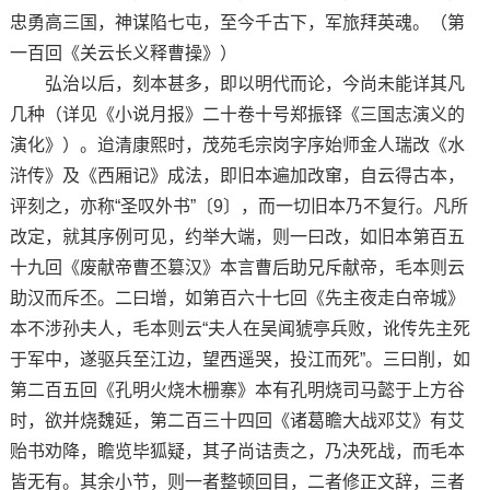
忠勇高三国，神谋陷七屯，至今千古下，军旅拜英魂。（第
一百回《关云长义释曹操》）
弘治以后，刻本甚多，即以明代而论，今尚未能详其凡
几种（详见《小说月报》二十卷十号郑振铎《三国志演义的
演化》）。迨清康熙时，茂苑毛宗岗字序始师金人瑞改《水
浒传》及《西厢记》成法，即旧本遍加改窜，自云得古本，
评刻之，亦称“圣叹外书”〔9〕，而一切旧本乃不复行。凡所
改定，就其序例可见，约举大端，则一曰改，如旧本第百五
十九回《废献帝曹丕篡汉》本言曹后助兄斥献帝，毛本则云
助汉而斥丕。二曰增，如第百六十七回《先主夜走白帝城》
本不涉孙夫人，毛本则云“夫人在吴闻猇亭兵败，讹传先主死
于军中，遂驱兵至江边，望西遥哭，投江而死”。三曰削，如
第二百五回《孔明火烧木栅寨》本有孔明烧司马懿于上方谷
时，欲并烧魏延，第二百三十四回《诸葛瞻大战邓艾》有艾
贻书劝降，瞻览毕狐疑，其子尚诘责之，乃决死战，而毛本
皆无有。其余小节，则一者整顿回目，二者修正文辞，三者