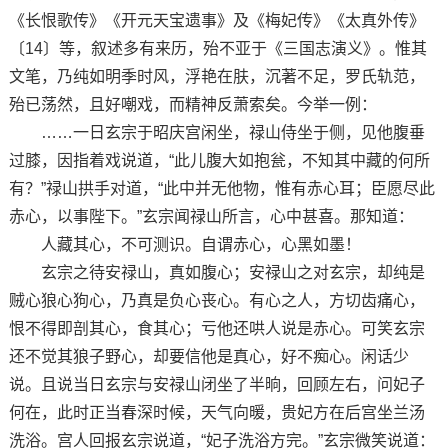
《长恨歌传》《开元天宝遗事》及《梅妃传》《太真外传》
〔14〕等，叙述多有来历，殆不亚于《三国志演义》。惟其
文笔，乃纯如明季时风，浮艳在肤，沉著不足，罗氏轨范，
殆已荡然，且好嘲戏，而精神反萧索矣。今举一例：
……一日玄宗于昭庆宫闲坐，禄山侍坐于侧，见他腹垂
过膝，因指着戏说道，“此儿腹大如抱瓮，不知其中藏的何所
有？”禄山拱手对道，“此中并无他物，惟有赤心耳；臣愿尽此
赤心，以事陛下。”玄宗闻禄山所言，心中甚喜。那知道：
人藏其心，不可测识。自谓赤心，心黑如墨！
玄宗之待安禄山，真如腹心；安禄山之对玄宗，却纯是
贼心狼心狗心，乃真是负心丧心。有心之人，方切齿痛心，
恨不得即剖其心，食其心；亏他还哄人说是赤心。可笑玄宗
还不觉其狼子野心，却要信他是真心，好不痴心。闲话少
说。且说当日玄宗与安禄山闭坐了半晌，回顾左右，问妃子
何在，此时正当春深时候，天气向暖，贵妃方在后宫坐兰汤
洗浴。宫人回报玄宗说道，“妃子洗浴方完。”玄宗微笑说道：