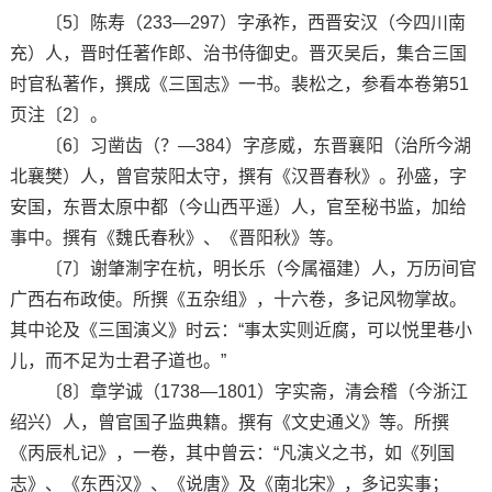
〔5〕陈寿（233—297）字承祚，西晋安汉（今四川南
充）人，晋时任著作郎、治书侍御史。晋灭吴后，集合三国
时官私著作，撰成《三国志》一书。裴松之，参看本卷第51
页注〔2〕。
〔6〕习凿齿（？—384）字彦威，东晋襄阳（治所今湖
北襄樊）人，曾官荥阳太守，撰有《汉晋春秋》。孙盛，字
安国，东晋太原中都（今山西平遥）人，官至秘书监，加给
事中。撰有《魏氏春秋》、《晋阳秋》等。
〔7〕谢肇淛字在杭，明长乐（今属福建）人，万历间官
广西右布政使。所撰《五杂组》，十六卷，多记风物掌故。
其中论及《三国演义》时云：“事太实则近腐，可以悦里巷小
儿，而不足为士君子道也。”
〔8〕章学诚（1738—1801）字实斋，清会稽（今浙江
绍兴）人，曾官国子监典籍。撰有《文史通义》等。所撰
《丙辰札记》，一卷，其中曾云：“凡演义之书，如《列国
志》、《东西汉》、《说唐》及《南北宋》，多记实事；