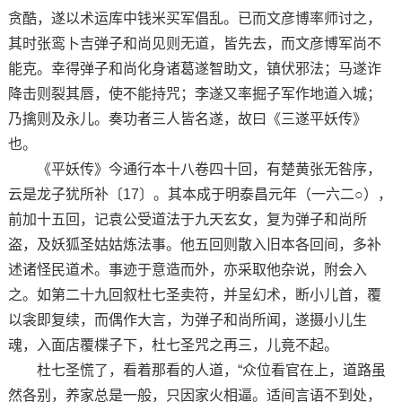
贪酷，遂以术运库中钱米买军倡乱。已而文彦博率师讨之，
其时张鸾卜吉弹子和尚见则无道，皆先去，而文彦博军尚不
能克。幸得弹子和尚化身诸葛遂智助文，镇伏邪法；马遂诈
降击则裂其唇，使不能持咒；李遂又率掘子军作地道入城；
乃擒则及永儿。奏功者三人皆名遂，故曰《三遂平妖传》
也。
《平妖传》今通行本十八卷四十回，有楚黄张无咎序，
云是龙子犹所补〔17〕。其本成于明泰昌元年（一六二○），
前加十五回，记袁公受道法于九天玄女，复为弹子和尚所
盗，及妖狐圣姑姑炼法事。他五回则散入旧本各回间，多补
述诸怪民道术。事迹于意造而外，亦采取他杂说，附会入
之。如第二十九回叙杜七圣卖符，并呈幻术，断小儿首，覆
以衾即复续，而偶作大言，为弹子和尚所闻，遂摄小儿生
魂，入面店覆楪子下，杜七圣咒之再三，儿竟不起。
杜七圣慌了，看着那看的人道，“众位看官在上，道路虽
然各别，养家总是一般，只因家火相逼。适间言语不到处，