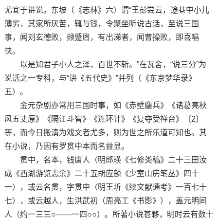
尤宜于讲说。东坡（《志林》六）谓“王彭尝云，途巷中小儿
薄劣，其家所厌苦，辄与钱，令聚坐听说古话，至说三国
事，闻刘玄德败，频蹙眉，有出涕者，闻曹操败，即喜唱
快。
以是知君子小人之泽，百世不斩。”在瓦舍，“说三分”为
说话之一专科，与“讲《五代史》”并列（《东京梦华录》
五）。
金元杂剧亦常用三国时事，如《赤壁鏖兵》《诸葛亮秋
风五丈原》《隔江斗智》《连环计》《复夺受禅台》〔2〕
等，而今日搬演为戏文者尤多，则为世之所乐道可知也。其
在小说，乃因有罗贯中本而名益显。
贯中，名本，钱唐人（明郎瑛《七修类稿》二十三田汝
成《西湖游览志余》二十五胡应麟《少室山房笔丛》四十
一），或云名贯，字贯中（明王圻《续文献通考》一百七十
七），或云越人，生洪武初（周亮工《书影》），盖元明间
人（约一三三○——一四○○）。所著小说甚夥，明时云有数十