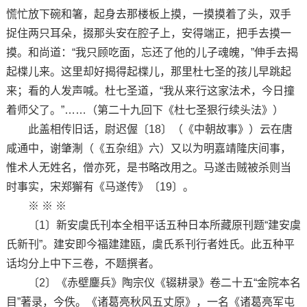
慌忙放下碗和箸，起身去那楼板上摸，一摸摸着了头，双手
捉住两只耳朵，掇那头安在腔子上，安得端正，把手去摸一
摸。和尚道：“我只顾吃面，忘还了他的儿子魂魄，”伸手去揭
起楪儿来。这里却好揭得起楪儿，那里杜七圣的孩儿早跳起
来；看的人发声喊。杜七圣道，“我从来行这家法术，今日撞
着师父了。”……（第二十九回下《杜七圣狠行续头法》）
此盖相传旧话，尉迟偓〔18〕（《中朝故事》）云在唐
咸通中，谢肇淛（《五杂组》六）又以为明嘉靖隆庆间事，
惟术人无姓名，僧亦死，是书略改用之。马遂击贼被杀则当
时事实，宋郑獬有《马遂传》〔19〕。
※ ※ ※
〔1〕新安虞氏刊本全相平话五种日本所藏原刊题“建安虞
氏新刊”。建安即今福建建瓯，虞氏系刊行者姓氏。此五种平
话均分上中下三卷，不题撰者。
〔2〕《赤壁鏖兵》陶宗仪《辍耕录》卷二十五“金院本名
目”著录，今佚。《诸葛亮秋风五丈原》，一名《诸葛亮军屯