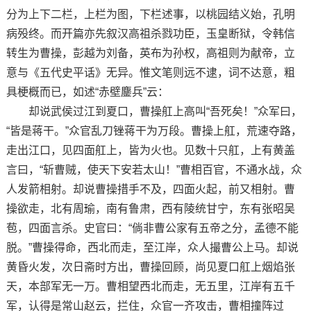
分为上下二栏，上栏为图，下栏述事，以桃园结义始，孔明
病殁终。而开篇亦先叙汉高祖杀戮功臣，玉皇断狱，令韩信
转生为曹操，彭越为刘备，英布为孙权，高祖则为献帝，立
意与《五代史平话》无异。惟文笔则远不逮，词不达意，粗
具梗概而已，如述“赤壁鏖兵”云：
却说武侯过江到夏口，曹操舡上高叫“吾死矣！”众军曰，
“皆是蒋干。”众官乱刀锉蒋干为万段。曹操上舡，荒速夺路，
走出江口，见四面舡上，皆为火也。见数十只舡，上有黄盖
言曰，“斩曹贼，使天下安若太山！”曹相百官，不通水战，众
人发箭相射。却说曹操措手不及，四面火起，前又相射。曹
操欲走，北有周瑜，南有鲁肃，西有陵统甘宁，东有张昭吴
苞，四面言杀。史官曰：“倘非曹公家有五帝之分，孟德不能
脱。”曹操得命，西北而走，至江岸，众人撮曹公上马。却说
黄昏火发，次日斋时方出，曹操回顾，尚见夏口舡上烟焰张
天，本部军无一万。曹相望西北而走，无五里，江岸有五千
军，认得是常山赵云，拦住，众官一齐攻击，曹相撞阵过