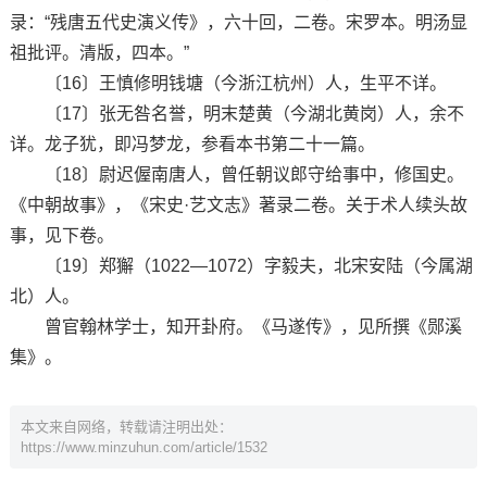
录：“残唐五代史演义传》，六十回，二卷。宋罗本。明汤显
祖批评。清版，四本。”
〔16〕王慎修明钱塘（今浙江杭州）人，生平不详。
〔17〕张无咎名誉，明末楚黄（今湖北黄岗）人，余不
详。龙子犹，即冯梦龙，参看本书第二十一篇。
〔18〕尉迟偓南唐人，曾任朝议郎守给事中，修国史。
《中朝故事》，《宋史·艺文志》著录二卷。关于术人续头故
事，见下卷。
〔19〕郑獬（1022—1072）字毅夫，北宋安陆（今属湖
北）人。
曾官翰林学士，知开卦府。《马遂传》，见所撰《郧溪
集》。
本文来自网络，转载请注明出处：
https://www.minzuhun.com/article/1532