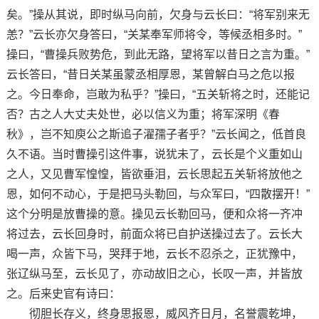
矣。”操从其说，即时纵马向前，欠身与云长曰：“将军别来无
恙？”云长亦欠身答曰，“关某奉军师将令，等候丞相多时。”
操曰，“曹操兵败势危，到此无路，望将军以昔日之言为重。”
云长答曰，“昔日关某虽蒙丞相厚恩，某曾解白马之危以报
之。今日奉命，岂敢为私乎？”操曰，“五关斩将之时，还能记
否？古之人大丈夫处世，必以信义为重；将军深明《春
秋》，岂不知庾公之斯追子濯孺子者乎？”云长闻之，低首良
久不语。当时曹操引这件事，说犹未了，云长是个义重如山
之人，又见曹军惶惶，皆欲垂泪，云长思起五关斩将放他之
恩，如何不动心，于是把马头勒回，与众军曰，“四散摆开！”
这个分明是放曹操的意。操见云长勒回马，便和众将一齐冲
将过去，云长回身时，前面众将已自护送操过去了。云长大
喝一声，众皆下马，哭拜于地，云长不忍杀之，正犹豫中，
张辽纵马至，云长见了，亦动故旧之心，长叹一声，并皆放
之。后来史官有诗曰：
彻胆长存义，终身思报恩，威风齐日月，名誉震乾坤，