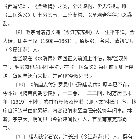
《西游记》、《金瓶梅》之类，全凭虚构，皆无伤也。唯
《三国演义》则七分实事，三分虚构，以至观者往往为之惑
乱。”
〔9〕毛宗岗清初长洲（今江苏苏州）人，生平不详。金
人瑞，即金圣叹（1608—1661），原姓张，名采，清初吴县
（今属江苏）人。
金圣叹在《水浒传》每回正文前加上评语，称“圣叹外
书”，毛宗岗也以同样手法，在《三国演义》每回前面加上评
语，每回里还有夹批，并冒称“圣叹外书”。
〔10〕《隋唐志传》罗贯中《隋唐志传》原本已不存，
今本题《隋唐两朝志传》，十二卷，一二二回，明万历己未
年（1619）刊本，卷首有杨慎及林瀚（即下文“林氏”）序，林
序自谓该书由他纂辑。内容记隋末至唐僖宗乾符年间事。林
瀚，字亨大，明闽县（今福建闽侯）人，官至南京吏部尚
书。
〔11〕褚人获字石农，清长洲（今江苏苏州）人。撰有