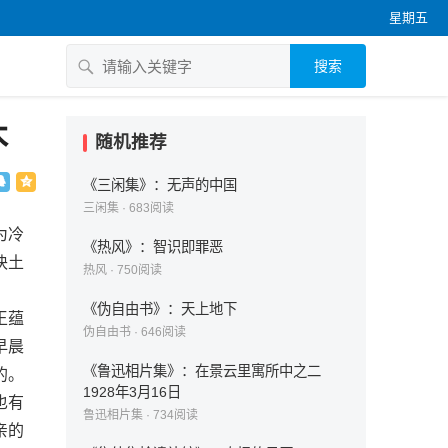
星期五
搜索
木
随机推荐
《三闲集》：无声的中国
三闲集
·
683
阅读
为冷
《热风》：智识即罪恶
块土
热风
·
750
阅读
《伪自由书》：天上地下
王蕴
伪自由书
·
646
阅读
早晨
《鲁迅相片集》：在景云里寓所中之二
的。
1928年3月16日
也有
鲁迅相片集
·
734
阅读
亲的