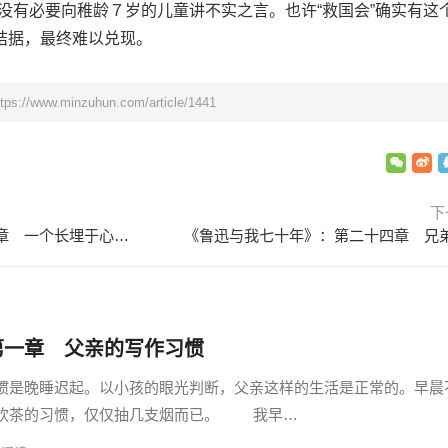
没有必要向稚龄７岁的儿童讲不实之言。也许“救国会”确实有这
拮据，最终难以兑现。
ttps://www.minzuhun.com/article/1441
下
《鲁迅与我七十年》：第二十二章 一个长埋于心底的谜
《鲁迅与我七十年》：第二十四章 兄
第一章 父亲的写作习惯
是晚睡迟起。以小孩的眼光判断，父亲这样的生活是正常的。早晨
、饮茶的习惯，仅仅抽几支烟而已。 我早…