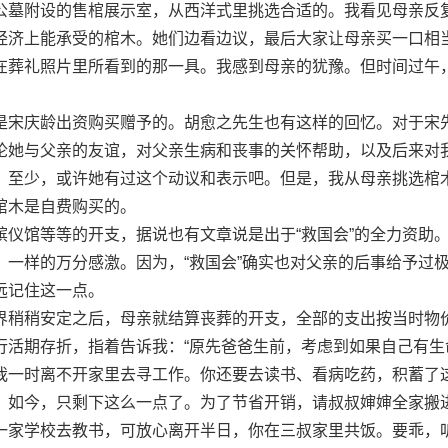
公墓附设的售棺展示室，从西洋式里挑选合适的。我看见母亲反
经济上能承受的棺木。她们边看边议，最后大家让母亲买一口相
在葬礼照片里所看到的那一具。我感到母亲的犹豫。但时间过午
。
宋庆龄出资购买赠予的。胡愈之先生也有这样的回忆。对于宋
论她与父亲的友谊，对父亲生病和丧事的关怀帮助，以及后来对
。至少，或许她有过这个动议和表示吧。但是，我从母亲挑选棺
棺木是自费购买的。
馆等等的开支，据说也有文章说是出于“救国会”的全力资助
，一样的万分感激。因为，“救国会”确实也对父亲的后事给予过
远记住这一点。
稍稍安定之后，母亲就结算丧葬的开支，全部的支出按当时物
行活期存折，指着告诉我：“原先爸爸生前，考虑到如果自己有生
我一时离不开家里去寻工作。你还要去读书、看病吃药，积蓄了
。如今，只剩下这么一点了。为了节省开销，请叔叔婶婶全家搬
一家学校去教书，可放心离开半日，你在三叔家里共饭。要乖，