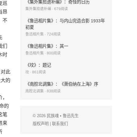
《集外集拾遗补编》：奇怪的日历
复巡
集外集拾遗补编
·
679
阅读
当昂
，不
《鲁迅相片集》：与内山完造合影 1933年
初夏
鲁迅相片集
·
724
阅读
先
我们
《鲁迅相片集》：其一
鲁迅相片集
·
800
阅读
木时
《坟》：题记
。对此
坟
·
861
阅读
极大的
《南腔北调集》：《萧伯纳在上海》序
南腔北调集
·
838
阅读
价，
命的
这笔
© 2026
民族魂
• 鲁迅先生
进来
版权声明
|
联系我们
听