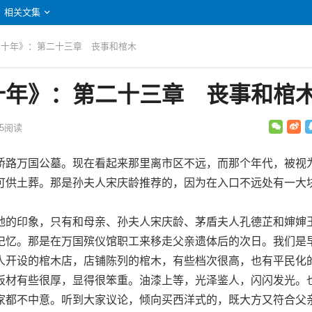
相关文集
我七十年》：第二十三章 丧事和棺木
十年》：第二十三章 丧事和棺
5
阅读
路万国公墓。现在看起来那里离市区不远，而那个年代，被视
可供土葬。那是孙夫人宋庆龄推荐的，因为在入口不远处有一大
的印象，只有和母亲、孙夫人宋庆龄、茅盾夫人孔德芷和婶婶
记忆。那是在万国殡仪馆职工来移走父亲遗体后的次日。我们是
人开设的棺木店，店铺陈列的棺木，有些档次很高，也有平民化
板材有些很厚，显得很笨重。油漆上等，光泽鉴人，闪闪发光。
家都不中意。听到大家议论，倾向买西洋式的，既大方又符合父