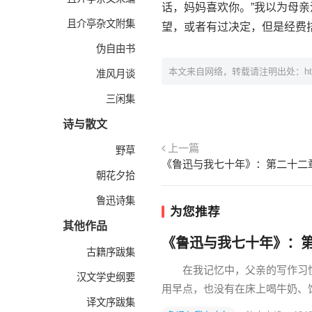
话，妈妈喜欢你。”我以为母亲
且介亭杂文附集
望，或者有过决定，但是经费
伪自由书
本文来自网络，转载请注明出处：
h
准风月谈
三闲集
诗与散文
上一篇
野草
朝花夕拾
鲁迅诗集
为您推荐
其他作品
《鲁迅与我七十年》：
古籍序跋集
在我记忆中，父亲的写作习惯
汉文学史纲要
用早点，也没有在床上喝牛奶
译文序跋集