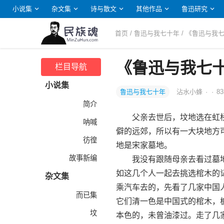
小说集
杂文集
诗与散文
其他作品
鲁迅研究
首页
/
鲁迅与我七十年
/ 《鲁迅与
《鲁迅与我七
栏目导航
小说集
鲁迅与我七十年
沾水小蜂
·
·
83
简介
父亲去世后，坟地选在虹桥
呐喊
僻的远郊，所以有一大块地方
彷徨
地是宋家墓地。
故事新编
我没有跟随母亲去看过墓地
如这几个人一起去挑选棺木的
杂文集
乘汽车去的，先看了几家中国
而已集
它们清一色是中国式的棺木，
坟
本色的，未曾油漆过。走了几