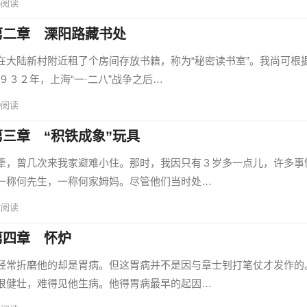
6
阅读
第二章 溧阳路藏书处
陆新村附近租了个房间存放书籍，称为“秘密读书室”。我尚可根
３２年，上海“一·二八”战争之后…
9
阅读
三章 “积铁成象”玩具
，曾几次来我家避难小住。那时，我因只有３岁多一点儿，许多事
一称何先生，一称何家姆妈。尽管他们当时处…
2
阅读
第四章 怀炉
常折磨他的却是胃病。但这胃病并不是因与章士钊打笔仗才发作的
很健壮，难得见他生病。他得胃病最早的起因…