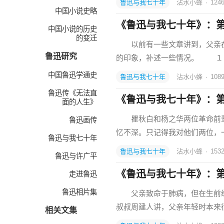
鲁迅与我七十年
沾水小蜂
·
124
中国小说史略
《鲁迅与我七十年》：
中国小说的历史
的变迁
以前有一些文章讲到，父亲在大
鲁迅研究
的印象，补述一些情况。 １９
中国鲁迅学通史
鲁迅与我七十年
沾水小蜂
·
108
鲁迅传《无法直
《鲁迅与我七十年》：第
面的人生》
瞿秋白和杨之华两位革命前辈
鲁迅画传
忆不深。只记得我对他们两位，
鲁迅与我七十年
鲁迅与我七十年
沾水小蜂
·
153
鲁迅与许广平
《鲁迅与我七十年》：
走进鲁迅
鲁迅相片集
父亲致命于肺病，但在生前经
叔叔周建人讲，父亲年轻时本来
相关文集