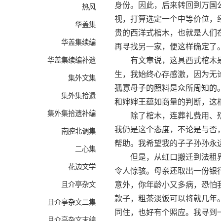
身份。因此，后来转回到万国
热风
视，打算选定一个中等价位，
华盖集
贵的西洋式棺木，也就是人们
华盖集续编
再寻找另一家，便这样确定了
华盖集续编补遗
有文章说，这具西式棺木是
生，我始终心存感激，因为无
集外文集
孤寡母子的照料是众所周知的
集外集拾遗
和婶婶王蕴如商量的判断，这
集外集拾遗补编
除了棺木，连葬礼费用、殡仪
我仍是这个态度，不论是与否
南腔北调集
帮助。我希望我的子子孙孙永
二心集
但是，从虹口搬迁到法租界
花边文学
令人惊骇。母亲还取出一份银
且介亭杂文
意外，你年龄小又多病，恐怕
款子，粗茶淡饭可以将就几年
且介亭杂文二集
同住，也好有个照应。我寻到
且介亭杂文末编