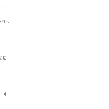
据自己
情记
。听