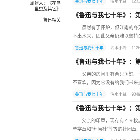
鲁迅与我七十年
沾水小蜂
·
123
周建人：《花鸟
鱼虫及其它》
《鲁迅与我七十年》：
鲁迅相关
虽然有了怀炉，但江南的冬天实
不出水来，因此父亲仍难以坚
鲁迅与我七十年
沾水小蜂
·
112
《鲁迅与我七十年》：
父亲的房间里有两只鱼缸。一
不喜欢，因为它没有给我们带来
鲁迅与我七十年
沾水小蜂
·
934
《鲁迅与我七十年》：
父亲的印章，现存有４９枚。有名
单字章和“莽原社”等等的社团章