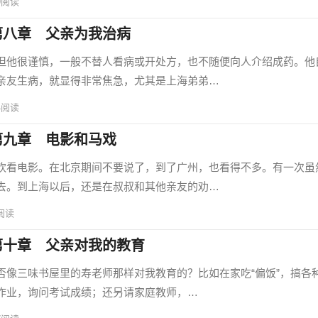
9
阅读
第八章 父亲为我治病
他很谨慎，一般不替人看病或开处方，也不随便向人介绍成药。他
亲友生病，就显得非常焦急，尤其是上海弟弟…
4
阅读
第九章 电影和马戏
看电影。在北京期间不要说了，到了广州，也看得不多。有一次虽
去。到上海以后，还是在叔叔和其他亲友的劝…
阅读
第十章 父亲对我的教育
三味书屋里的寿老师那样对我教育的？比如在家吃“偏饭”，搞各
作业，询问考试成绩；还另请家庭教师，…