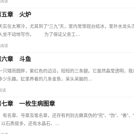
2
阅读
第五章 火炉
在太寒冷，尤其到了“三九”天，室内常常砚台结冰，室外水龙头
持久坐不动地写作。 为了保证父亲工…
6
阅读
第六章 斗鱼
只矮而圆胖，紫红色的边沿，短短的三条腿。它虽然晶莹透明，我
多少乐趣。缸里养着的几条金鱼，呆头呆脑的…
阅读
第七章 一枚生病图章
章、号章及笔名章，还存有判别古籍真伪的“完”、“伪”、“善”、“
。以石质居多，还有水晶石、…