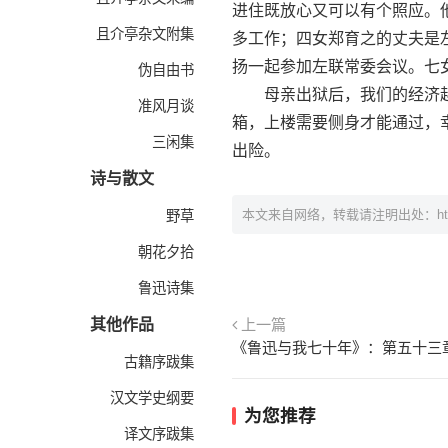
进住既放心又可以有个照应。
且介亭杂文附集
多工作；四女郑育之的丈夫是
扬一起参加左联常委会议。七
伪自由书
母亲出狱后，我们的经济越
准风月谈
箱，上楼需要侧身才能通过，
三闲集
出险。
诗与散文
本文来自网络，转载请注明出处：
h
野草
朝花夕拾
鲁迅诗集
其他作品
上一篇
《鲁迅与我七十年》：第五十三
古籍序跋集
汉文学史纲要
为您推荐
译文序跋集