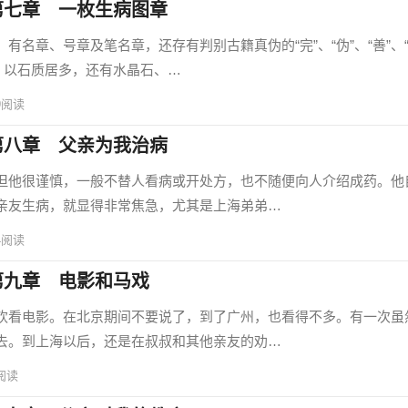
第七章 一枚生病图章
章、号章及笔名章，还存有判别古籍真伪的“完”、“伪”、“善”、“
。以石质居多，还有水晶石、…
9
阅读
第八章 父亲为我治病
他很谨慎，一般不替人看病或开处方，也不随便向人介绍成药。他
亲友生病，就显得非常焦急，尤其是上海弟弟…
4
阅读
第九章 电影和马戏
看电影。在北京期间不要说了，到了广州，也看得不多。有一次虽
去。到上海以后，还是在叔叔和其他亲友的劝…
阅读