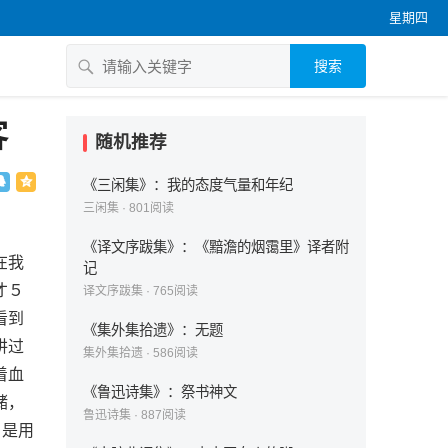
星期四
搜索
客
随机推荐
《三闲集》：我的态度气量和年纪
三闲集
·
801
阅读
《译文序跋集》：《黯澹的烟霭里》译者附
在我
记
才５
译文序跋集
·
765
阅读
看到
《集外集拾遗》：无题
讲过
集外集拾遗
·
586
阅读
着血
《鲁迅诗集》：祭书神文
储，
鲁迅诗集
·
887
阅读
，是用