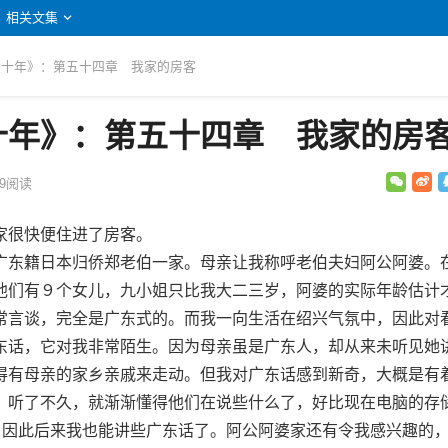
相关文集
我七十年》：第五十四章 我家的房客
十年》：第五十四章 我家的房
9
阅读
很快便住进了房客。
东籍日本归侨郑老伯一家。母亲让我称呼老伯夫妇阿公阿婆。
他们有９个女儿，九小姐只比我大二三岁，阿婆的实际年龄估计
常言谈，完全是广东式的。而我一向生活在绍兴气氛中，因此对
东话，它对我非常陌生。因为母亲虽是广东人，却从来未听见她
得有母亲的家乡亲戚来走动。但我对广东话感到新奇，大概是有
。听了不久，就渐渐懂得他们在说些什么了，好比现在电脑的存
”。因此后来我也能讲些广东话了。阿公阿婆家还有令我感兴趣的