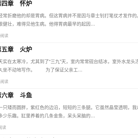
第四章 怀炉
常折磨他的却是胃病。但这胃病并不是因与章士钊打笔仗才发作的
很健壮，难得见他生病。他得胃病最早的起因…
0
阅读
第五章 火炉
在太寒冷，尤其到了“三九”天，室内常常砚台结冰，室外水龙头
持久坐不动地写作。 为了保证父亲工…
4
阅读
第六章 斗鱼
只矮而圆胖，紫红色的边沿，短短的三条腿。它虽然晶莹透明，我
多少乐趣。缸里养着的几条金鱼，呆头呆脑的…
阅读