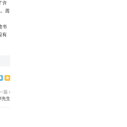
了许
风、周
放书
没有
一篇
李先生