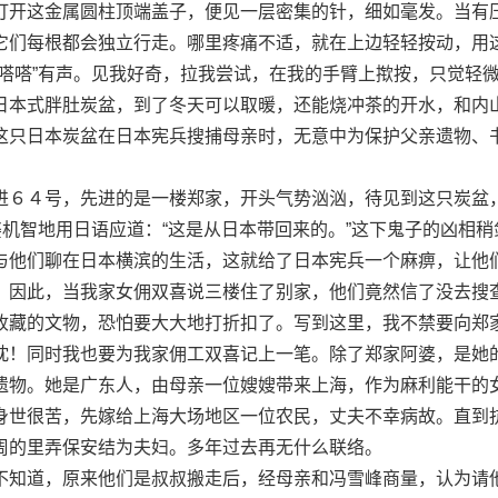
打开这金属圆柱顶端盖子，便见一层密集的针，细如毫发。当有
它们每根都会独立行走。哪里疼痛不适，就在上边轻轻按动，用
“嗒嗒”有声。见我好奇，拉我尝试，在我的手臂上揿按，只觉轻
日本式胖肚炭盆，到了冬天可以取暖，还能烧冲茶的开水，和内
这只日本炭盆在日本宪兵搜捕母亲时，无意中为保护父亲遗物、
６４号，先进的是一楼郑家，开头气势汹汹，待见到这只炭盆
婆机智地用日语应道：“这是从日本带回来的。”这下鬼子的凶相稍
与他们聊在日本横滨的生活，这就给了日本宪兵一个麻痹，让他
。因此，当我家女佣双喜说三楼住了别家，他们竟然信了没去搜
收藏的文物，恐怕要大大地打折扣了。写到这里，我不禁要向郑
忱！同时我也要为我家佣工双喜记上一笔。除了郑家阿婆，是她
遗物。她是广东人，由母亲一位嫂嫂带来上海，作为麻利能干的
身世很苦，先嫁给上海大场地区一位农民，丈夫不幸病故。直到
周的里弄保安结为夫妇。多年过去再无什么联络。
知道，原来他们是叔叔搬走后，经母亲和冯雪峰商量，认为请