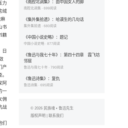
《南腔北调集》：由中国女人的脚
压力
南腔北调集
·
699
阅读
这绒
微麻
《集外集拾遗》：哈谟生的几句话
集外集拾遗
·
680
阅读
山书
书籍
《中国小说史略》：题记
中国小说史略
·
877
阅读
，日
《鲁迅与我七十年》：第四十四章 霞飞坊
敛
邻居
们产
鲁迅与我七十年
·
790
阅读
查。
《鲁迅诗集》：复仇
家阿
鲁迅诗集
·
695
阅读
的一
女佣
抗战
© 2026
民族魂
• 鲁迅先生
版权声明
|
联系我们
他们