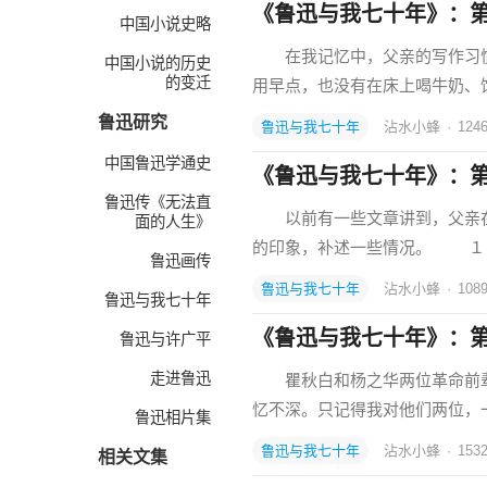
《鲁迅与我七十年》：
中国小说史略
在我记忆中，父亲的写作习惯
中国小说的历史
的变迁
用早点，也没有在床上喝牛奶
鲁迅研究
鲁迅与我七十年
沾水小蜂
·
124
中国鲁迅学通史
《鲁迅与我七十年》：
鲁迅传《无法直
以前有一些文章讲到，父亲在大
面的人生》
的印象，补述一些情况。 １９
鲁迅画传
鲁迅与我七十年
沾水小蜂
·
108
鲁迅与我七十年
《鲁迅与我七十年》：第
鲁迅与许广平
走进鲁迅
瞿秋白和杨之华两位革命前辈
忆不深。只记得我对他们两位，
鲁迅相片集
鲁迅与我七十年
沾水小蜂
·
153
相关文集