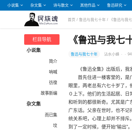
小说集
杂文集
诗与散文
其他作品
鲁迅研究
首页
/
鲁迅与我七十年
/ 《鲁迅与
《鲁迅与我七
栏目导航
小说集
鲁迅与我七十年
沾水小蜂
·
·
94
简介
《鲁迅全集》出版后，我家
呐喊
首先住进一楼客堂的，是广
彷徨
眼里，两老总有六七十岁了，
故事新编
０上下。他们的生活起居、日
和听到的都很新奇。尤其是广
杂文集
广东话。父亲在世时，也不记
而已集
统关系吧，心理上却并不排斥
坟
到了一定时候，便开始“输出