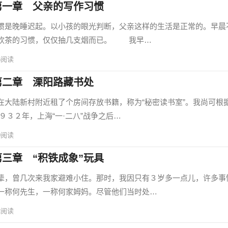
第一章 父亲的写作习惯
是晚睡迟起。以小孩的眼光判断，父亲这样的生活是正常的。早晨
、饮茶的习惯，仅仅抽几支烟而已。 我早…
6
阅读
第二章 溧阳路藏书处
陆新村附近租了个房间存放书籍，称为“秘密读书室”。我尚可根
３２年，上海“一·二八”战争之后…
9
阅读
三章 “积铁成象”玩具
，曾几次来我家避难小住。那时，我因只有３岁多一点儿，许多事
一称何先生，一称何家姆妈。尽管他们当时处…
2
阅读