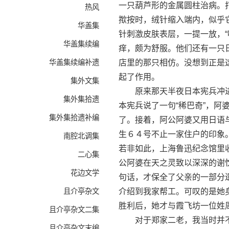
一只葫芦形的金属圆柱治病。
热风
揿按时，绒针缩入端内，似乎
华盖集
针刺激皮肤表层，一提一放，
华盖集续编
痒，颇为舒服。他们还有一只
华盖集续编补遗
店里的那只相仿。没想到正是
起了作用。
集外文集
原来那天半夜日本宪兵冲进
集外集拾遗
本宪兵说了一句“稀巴奇”，阿
集外集拾遗补编
了。接着，阿公阿婆又用日语
生６４号不止一家住户的印象
南腔北调集
若非如此，上海鲁迅纪念馆里
二心集
公阿婆在天之灵致以深深的谢
花边文学
句话，才保全了父亲的一部分
且介亭杂文
介绍到我家帮工。可叹的是她
胜利后，她才与霞飞坊一位姓
且介亭杂文二集
对于郑家二老，我当时并不
且介亭杂文末编