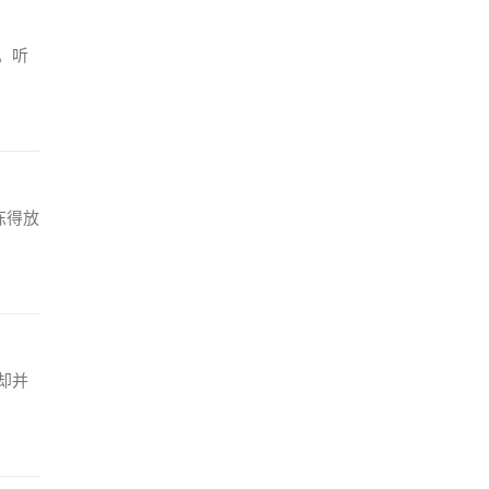
。听
冻得放
却并