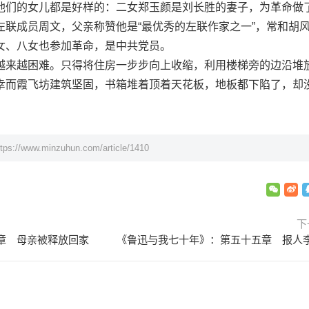
他们的女儿都是好样的：二女郑玉颜是刘长胜的妻子，为革命做
左联成员周文，父亲称赞他是“最优秀的左联作家之一”，常和胡
女、八女也参加革命，是中共党员。
来越困难。只得将住房一步步向上收缩，利用楼梯旁的边沿堆
幸而霞飞坊建筑坚固，书箱堆着顶着天花板，地板都下陷了，却
ttps://www.minzuhun.com/article/1410
下
章 母亲被释放回家
《鲁迅与我七十年》：第五十五章 报人