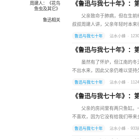
《鲁迅与我七十年》：
周建人：《花鸟
鱼虫及其它》
父亲致命于肺病，但在生前经
鲁迅相关
叔叔周建人讲，父亲年轻时本来
鲁迅与我七十年
沾水小蜂
·
123
《鲁迅与我七十年》：
虽然有了怀炉，但江南的冬天实
不出水来，因此父亲仍难以坚
鲁迅与我七十年
沾水小蜂
·
112
《鲁迅与我七十年》：
父亲的房间里有两只鱼缸。一
不喜欢，因为它没有给我们带来
鲁迅与我七十年
沾水小蜂
·
933