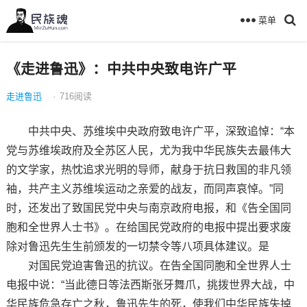
菜单
《走进鲁迅》：中共中央致电许广平
走进鲁迅
·
716
阅读
中共中央、苏维埃中央政府致电许广平，深致追悼：“本
党与苏维埃政府及全苏区人民，尤为我中华民族失去最伟大
的文学家，热忱追求光明的导师，献身于抗日救国的非凡领
袖，共产主义苏维埃运动之亲爱的战友，而同声哀悼。”同
时，还发出了致国民党中央与南京政府电报，和《告全国同
胞和全世界人士书》。在给国民党政府的电报中提出要求废
除对鲁迅先生生前颁发的一切禁令等八项具体建议。是
对国民党迫害鲁迅的抗议。在告全国同胞和全世界人士
电报中说：“当此德日等法西斯张牙舞爪，挑拨世界大战，中
华民族危急存亡之秋，鲁迅先生的死，使我们中华民族失掉