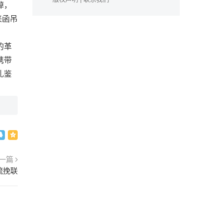
悼，
来函吊
的革
携带
礼鉴
一篇
流挽联