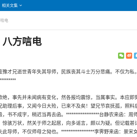
相关文集
方唁电
：八方唁电
豫才兄逝世青年失其导师，民族丧其斗士万分悲痛。不仅为私
******
：
绝，事先并未闻病有变化，然各报均震惊，当属事实。本应即
兄助理后事，又闻今日大殓，已来不及矣！望兄节哀抚孤，照料
不成字，稍迟当再去函。******************台静农来函：周
，惊骇万状，然关于师之起居，向多谣言，颇以为疑。但记载甚
师，不仅师母之恸也。******************李霁野来函：景宋