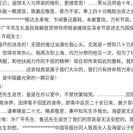
已；遥想夫人与师弟的情形，更增悲思！……霁从迅师逾十年
未能一瞻遗容，致最后敬意，甚为不安。奉上四十元略助治丧之
*************郁达夫来电：乍闻鲁迅噩耗，未敢置信，万祈节哀
**张西曼来电：许广平先生礼鉴民族解放思想导师殂谢痛悼实深幸节哀述志为国
函吊唁：许遐女士：
坏的消息的！无限的难过汹涌在我心头。尤其是一想到几十万
，觉得非常伤心。我两次到上海，均万分想同他见一次，但为了
病躯，和他扶病力作的不屈的精神！现在却传来如此的噩耗，我
………………这哀恸真是属于我们大众的，我们只有拼命努力来
，是中国最光荣的一颗巨星！
来函：
先生逝世，虽是在办公室中，不禁伏案恸哭。………………回
停笔休养，因停笔不但医药遂停，即乘中返京二十余日来，晨夕耳
……谨奉赌金二十元，略表敬意，秉中知先生许我也。海婴弟无
**长安十一青年来电：许广平先生：鲁迅先生逝世了我们的悲哀是无法安慰的。
。 ******************中国导报社同人致周夫人及海婴公子