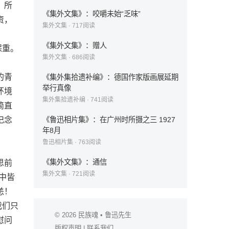
，所
《集外文集》：咬嚼未始“乏味”
资，
集外文集
·
717
阅读
。
《集外文集》：赠人
保重。
集外文集
·
686
阅读
的青
《集外集拾遗补编》：德国作家版画展延期
举行真像
环境
集外集拾遗补编
·
741
阅读
简直
记念
《鲁迅相片集》：在广州时所摄之三 1927
年8月
鲁迅相片集
·
763
阅读
《集外文集》：通信
思前
集外文集
·
721
阅读
中皆
恙！
我们只
© 2026
民族魂
• 鲁迅先生
慰问
版权声明
|
联系我们