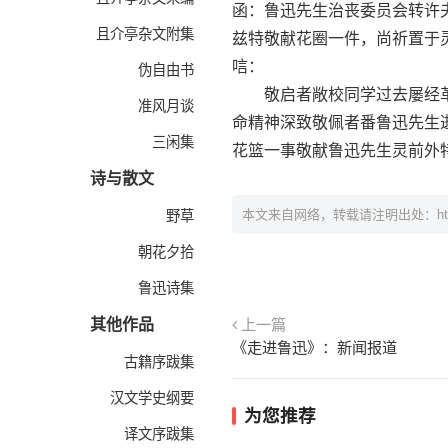
函：鲁迅先生治丧委员会转许
且介亭杂文附集
兹特敬献花圈一件，尚祈置于灵前以
唁：
伪自由书
敬启者敞校同学过去屡经革
准风月谈
命精神深致敬佩者番鲁迅先生
三闲集
花篮一事敬献鲁迅先生灵前外
诗与散文
本文来自网络，转载请注明出处：
h
野草
朝花夕拾
鲁迅诗集
其他作品
上一篇
《走进鲁迅》：新闻报道
古籍序跋集
汉文学史纲要
为您推荐
译文序跋集