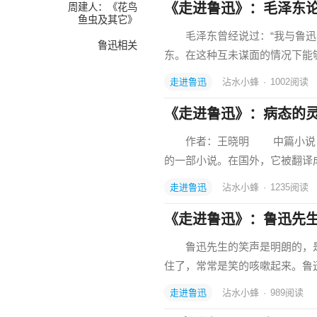
《走进鲁迅》：毛泽东
周建人：《花鸟
鱼虫及其它》
毛泽东曾经说过：“我与鲁迅的
鲁迅相关
东。在这种互未谋面的情况下能
走进鲁迅
沾水小蜂
·
1002
阅读
《走进鲁迅》：病态的
作者：王晓明 中篇小说《阿
的一部小说。在国外，它被翻译
走进鲁迅
沾水小蜂
·
1235
阅读
《走进鲁迅》：鲁迅先
鲁迅先生的笑声是明朗的，是
住了，常常是笑的咳嗽起来。鲁
走进鲁迅
沾水小蜂
·
989
阅读