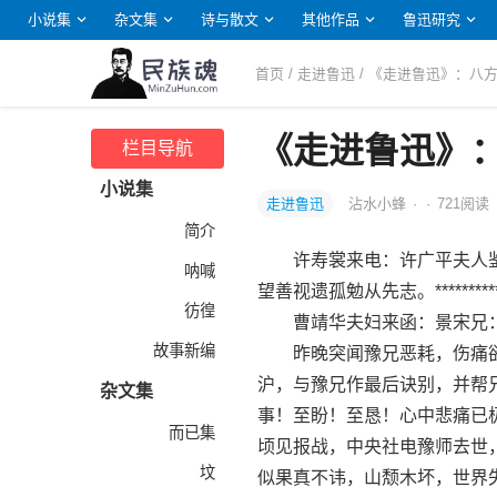
小说集
杂文集
诗与散文
其他作品
鲁迅研究
首页
/
走进鲁迅
/ 《走进鲁迅》：八
《走进鲁迅》
栏目导航
小说集
走进鲁迅
沾水小蜂
·
·
721
阅读
简介
许寿裳来电：许广平夫人鉴
呐喊
望善视遗孤勉从先志。************
彷徨
曹靖华夫妇来函：景宋兄
故事新编
昨晚突闻豫兄恶耗，伤痛欲
沪，与豫兄作最后诀别，并帮
杂文集
事！至盼！至恳！心中悲痛已极，书
而已集
顷见报战，中央社电豫师去世
坟
似果真不讳，山颓木坏，世界失此导