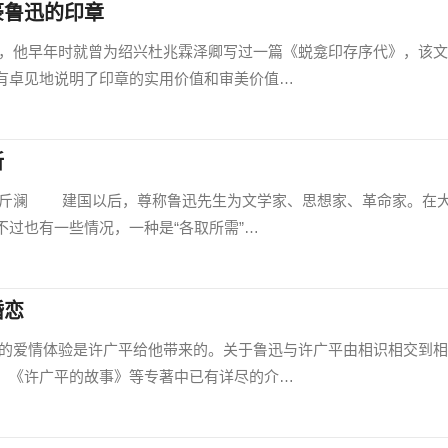
豪鲁迅的印章
早年时就曾为绍兴杜兆霖泽卿写过一篇《蜕龛印存序代》，该文
有卓见地说明了印章的实用价值和审美价值…
新
澜 建国以后，尊称鲁迅先生为文学家、思想家、革命家。在
过也有一些情况，一种是“各取所需”…
婚恋
情体验是许广平给他带来的。关于鲁迅与许广平由相识相交到相
、《许广平的故事》等专著中已有详尽的介…