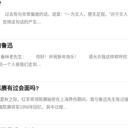
骨
000) 过去有句非常偏激的话，说是：“一为文人，便无足观。”对于文
，觉得这句话的产生…
的鲁迅
000) 春林老先生： 你好！并祝新年快乐！ 请允许我这样称呼你
同一个人使我们走到…
赓有过会面吗?
夏秋之际，红军将领陈赓秘密在上海养伤期间，曾与鲁迅先生有过
陈赓将军1956年回忆，其中过程…