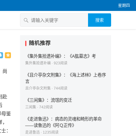
星期四
搜索
随机推荐
《集外集拾遗补编》：《A肱墓志》考
集外集拾遗补编
·
923
阅读
，尚
《且介亭杂文附集》：《海上述林》上卷序
言
且介亭杂文附集
·
744
阅读
刻赴
《三闲集》：流氓的变迁
后
三闲集
·
742
阅读
师母鉴
《走进鲁迅》：病态的灵魂和畸形的革命
详，
——读鲁迅的《阿Ｑ正传》
女士：
走进鲁迅
·
1235
阅读