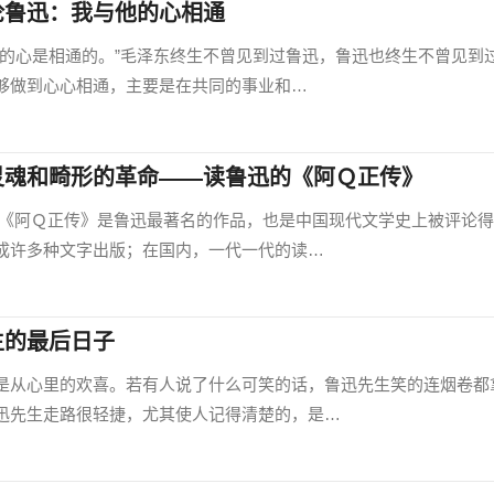
论鲁迅：我与他的心相通
心是相通的。”毛泽东终生不曾见到过鲁迅，鲁迅也终生不曾见到
够做到心心相通，主要是在共同的事业和…
灵魂和畸形的革命——读鲁迅的《阿Ｑ正传》
Ｑ正传》是鲁迅最著名的作品，也是中国现代文学史上被评论得
成许多种文字出版；在国内，一代一代的读…
生的最后日子
从心里的欢喜。若有人说了什么可笑的话，鲁迅先生笑的连烟卷都
迅先生走路很轻捷，尤其使人记得清楚的，是…