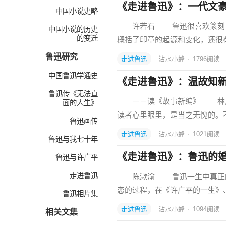
《走进鲁迅》：一代文
中国小说史略
许若石 鲁迅很喜欢篆刻，他
中国小说的历史
的变迁
概括了印章的起源和变化，还很
鲁迅研究
走进鲁迅
沾水小蜂
·
1796
阅读
中国鲁迅学通史
《走进鲁迅》：温故知
鲁迅传《无法直
－－读《故事新编》 林斤
面的人生》
读者心里眼里，是当之无愧的。不
鲁迅画传
走进鲁迅
沾水小蜂
·
1021
阅读
鲁迅与我七十年
《走进鲁迅》：鲁迅的
鲁迅与许广平
走进鲁迅
陈漱渝 鲁迅一生中真正的爱
恋的过程，在《许广平的一生》
鲁迅相片集
走进鲁迅
沾水小蜂
·
1094
阅读
相关文集