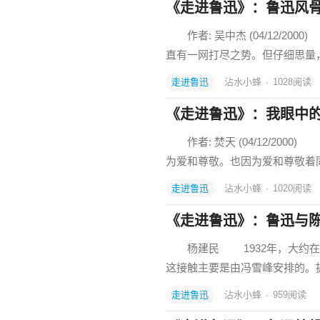
《走进鲁迅》：鲁迅风
作者: 吴中杰 (04/12/2
直有一网打尽之势。但仔细思量
走进鲁迅
沾水小蜂
·
1028
阅读
《走进鲁迅》：我眼中
作者: 焚天 (04/12/2
为爱和尊敬。也因为爱和尊敬着
走进鲁迅
沾水小蜂
·
1020
阅读
《走进鲁迅》：鲁迅与陈
杨建民 1932年，大约在
这接触主要是由冯雪峰安排的。据
走进鲁迅
沾水小蜂
·
959
阅读