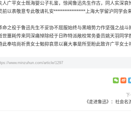
夫人广平女士既海婴公子礼鉴，惊闻鲁迅先生作古，同人实深哀
表敬意专此敬请礼安******************上海大学留沪同学会
命之役于鲁迅先生不妥协不屈服始终与黑暗势力作坚强之战斗
逝世噩耗传来同深痛悼除经于日昨特派敞校常务委员姚天羽同学
特此奉唁尚祈贵女士勉抑哀思以襄大事是所至盼此致许广平女士
ttps://www.minzuhun.com/article/1297
下
《走进鲁迅》：社会名