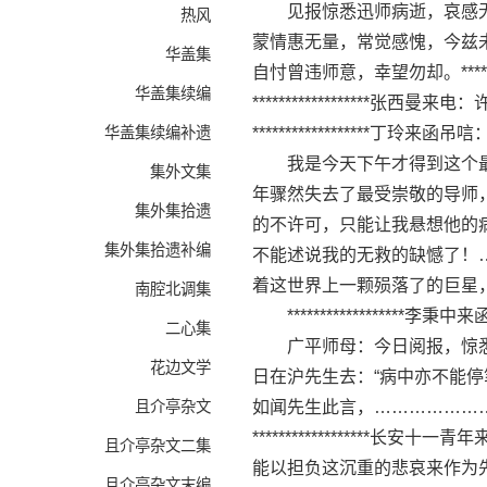
见报惊悉迅师病逝，哀感无
热风
蒙情惠无量，常觉感愧，今兹
华盖集
自忖曾违师意，幸望勿却。*****
华盖集续编
****************
华盖集续编补遗
******************丁玲来
我是今天下午才得到这个最
集外文集
年骤然失去了最受崇敬的导师
集外集拾遗
的不许可，只能让我悬想他的
集外集拾遗补编
不能述说我的无救的缺憾了！
着这世界上一颗殒落了的巨星
南腔北调集
******************李秉中
二心集
广平师母：今日阅报，惊悉
花边文学
日在沪先生去：“病中亦不能
且介亭杂文
如闻先生此言，………………
****************
且介亭杂文二集
能以担负这沉重的悲哀来作为先生劝慰
且介亭杂文末编