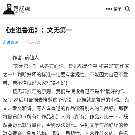
菜单
《走进鲁迅》：文无第一
走进鲁迅
·
738
阅读
作者: 谪仙人
“文无第一”！从各方面说，鲁迅都是个中国“最好”的作家
之一！判断好坏的标准一定要有客观性。不能因为自己不爱
看、看不懂就说人家写得不好！
按无罪推定的原则，我们先假设鲁迅不是个“最好的作
家”，然后用证据去推翻这个假设，证据就是鲁迅的小说、杂
文、散文和诗。有人说鲁迅的作品没有别人的作品好，那就
将鲁迅的（所有）作品和别人的（所有）作品对比一下。既
然要对比就得量化，否则没法对比。评判文学作品好坏的参
数有很多，例如结构、词句、思想性、艺术性什么的，鲁迅