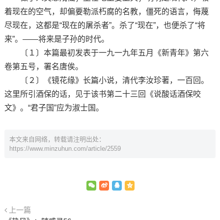
着现在的空气，却偏要勒派朽腐的名教，僵死的语言，侮蔑
尽现在，这都是“现在的屠杀者”。杀了“现在”，也便杀了“将
来”。——将来是子孙的时代。
〔１〕本篇最初发表于一九一九年五月《新青年》第六
卷第五号，署名唐俟。
〔２〕《镜花缘》长篇小说，清代李汝珍著，一百回。
这里所引酒保的话，见于该书第二十三回《说酸话酒保咬
文》。“君子国”应为淑士国。
本文来自网络，转载请注明出处：
https://www.minzuhun.com/article/2559
上一篇