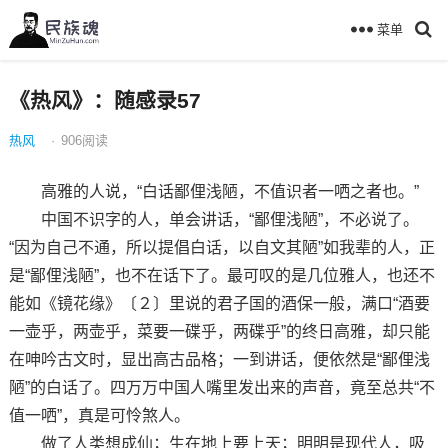
菜单
《热风》：随感录57
热风
·
906
阅读
高雅的人说，“白话鄙俚浅陋，不值识者一哂之者也。”
中国不识字的人，单会讲话，“鄙俚浅陋”，不必说了。
“因为自己不通，所以提倡白话，以自文其陋”如我辈的人，正
是“鄙俚浅陋”，也不在话下了。最可叹的是几位雅人，也还不
能如《镜花缘》〔２〕里说的君子国的酒保一般，满口“酒要
一壶乎，两壶乎，菜要一碟乎，两碟乎”的终日高雅，却只能
在呻吟古文时，显出高古品格；一到讲话，便依然是“鄙俚浅
陋”的白话了。四万万中国人嘴里发出来的声音，竟至总共“不
值一哂”，真是可怜煞人。
做了人类想成仙；生在地上要上天；明明是现代人，吸