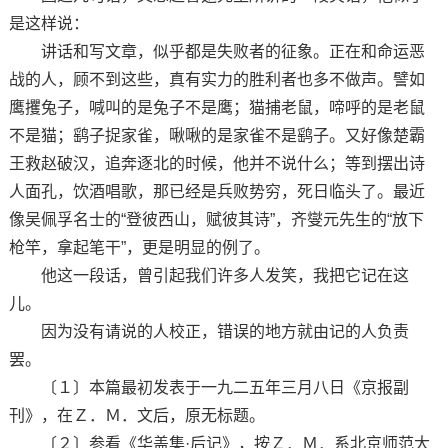
是这样说：
讲话和写文章，似乎都是失败者的征象。正在和命运恶
战的人，顾不到这些，真有实力的胜利者也多不做声。譬如
鹰攫兔子，喊叫的是兔子不是鹰；猫捕老鼠，啼呼的是老鼠
不是猫；鹞子捉家雀，啾啾的是家雀不是鹞子。又好像楚霸
王救赵破汉，追奔逐北的时候，他并不说什么；等到摆出诗
人面孔，饮酒唱歌，那已经是兵败势穷，死日临头了。最近
像吴佩孚名士的“登彼西山，赋彼其诗”，齐燮元先生的“放下
枪竿，拿起笔干”，更是明显的例了。
他这一段话，曾引起我们许多人发笑，我把它记在这
儿。
因为没有请说的人校正，错误的地方就由记的人负责
罢。
〔１〕本篇最初发表于一九二五年三月八日《京报副
刊》，在Ｚ．Ｍ．文后，原无标题。
〔２〕参看《华盖集·后记》，按Ｚ．Ｍ．系北京师范大