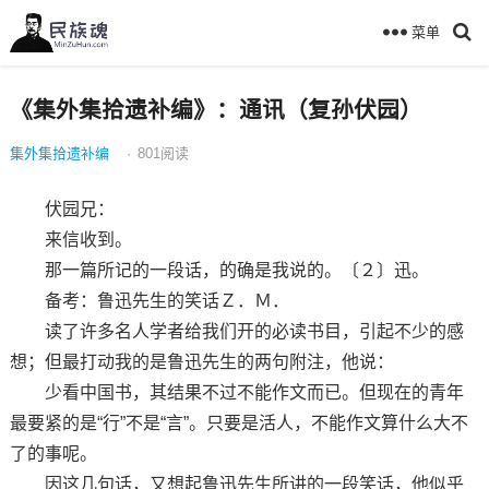
菜单
《集外集拾遗补编》：通讯（复孙伏园）
集外集拾遗补编
·
801
阅读
伏园兄：
来信收到。
那一篇所记的一段话，的确是我说的。〔２〕迅。
备考：鲁迅先生的笑话Ｚ．Ｍ．
读了许多名人学者给我们开的必读书目，引起不少的感
想；但最打动我的是鲁迅先生的两句附注，他说：
少看中国书，其结果不过不能作文而已。但现在的青年
最要紧的是“行”不是“言”。只要是活人，不能作文算什么大不
了的事呢。
因这几句话，又想起鲁迅先生所讲的一段笑话，他似乎