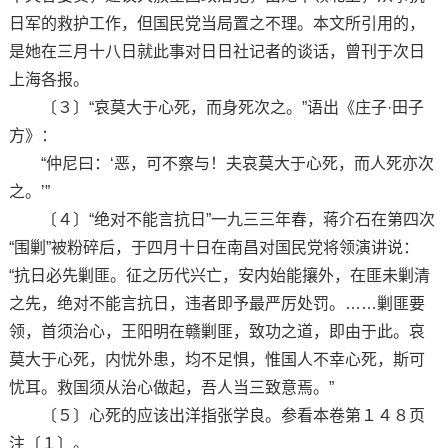
日军的救护工作，但国民党当局置之不理。本文所引用的，
是她在三月十八日就此事对日日社记者的谈话，曾刊于次日
上海各报。
〔３〕“哀莫大于心死，而身死次之。”语出《庄子·田子
方》：
“仲尼曰：‘恶，可不察与！夫哀莫大于心死，而人死亦次
之。’”
〔４〕“绝对不能言抗日”一九三三年春，蒋介石在第四次
“围剿”被粉碎后，于四月十日在南昌对国民党将领演讲说：
“抗日必先剿匪。征之历代兴亡，安内始能攘外，在匪未剿清
之先，绝对不能言抗日，违者即予最严厉处罚。……剿匪要
领，首须治心，王阳明在赣剿匪，致功之道，即由于此。哀
莫大于心死，内忧外患，均不足惧，惟国人不幸心死，斯可
忧耳。救国须从治心做起，吾人当三致意焉。”
〔５〕心死的应该出洋指张学良。参看本卷第１４８页
注〔１〕。