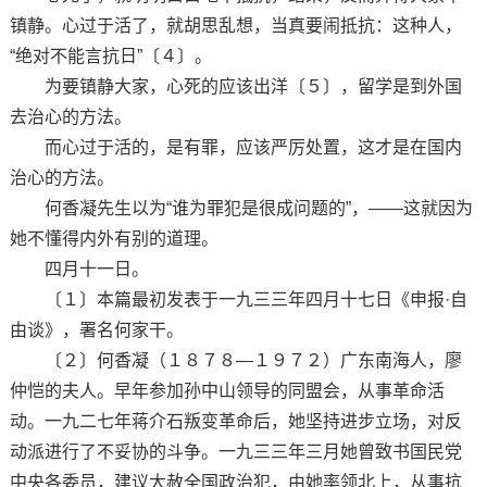
镇静。心过于活了，就胡思乱想，当真要闹抵抗：这种人，
“绝对不能言抗日”〔４〕。
为要镇静大家，心死的应该出洋〔５〕，留学是到外国
去治心的方法。
而心过于活的，是有罪，应该严厉处置，这才是在国内
治心的方法。
何香凝先生以为“谁为罪犯是很成问题的”，——这就因为
她不懂得内外有别的道理。
四月十一日。
〔１〕本篇最初发表于一九三三年四月十七日《申报·自
由谈》，署名何家干。
〔２〕何香凝（１８７８—１９７２）广东南海人，廖
仲恺的夫人。早年参加孙中山领导的同盟会，从事革命活
动。一九二七年蒋介石叛变革命后，她坚持进步立场，对反
动派进行了不妥协的斗争。一九三三年三月她曾致书国民党
中央各委员，建议大赦全国政治犯，由她率领北上，从事抗