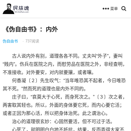
菜单
《伪自由书》：内外
伪自由书
·
737
阅读
古人说内外有别，道理各各不同。丈夫叫“外子”，妻叫
“贱内”。伤兵在医院之内，而慰劳品在医院之外，非经查明，
不准接收。对外要安，对内就要攘，或者嚷。
何香凝〔２〕先生叹气：“当年唯恐其不起者，今日唯恐
其不死。”然而死的道理也是内外不同的。
庄子曰，“哀莫大于心死，而身死次之。”〔３〕次之者，
两害取其轻也。所以，外面的身体要它死，而内心要它活；
或者正因为那心活，所以把身体治死。此之谓治心。
治心的道理很玄妙：心固然要活，但不可过于活。
心死了，就明明白白地不抵抗，结果，反而弄得大家不