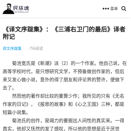
菜单
《译文序跋集》：《三浦右卫门的最后》译者
附记
译文序跋集
·
756
阅读
菊池宽氏是《新潮》派〔2〕的一个作家。他自己说，在
高等学校时代，是只想研究文学，不预备做创作家的，但后
来又发心做小说，意外的得了朋友和评论界的赞许，便做下
去了。
然而他的著作却比较的要算少作；我所见的只有《无名
作家的日记》，《报恩的故事》和《心之王国》三种，都是
短篇小说集。
菊池氏的创作，是竭力的要掘出人间性的真实来。一得
真实，他却又怃然的发了感叹，所以他的思想是近于厌世