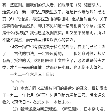
有一些区别。而我们的杀人者，如张献忠〔5〕随便杀人，一
遭满人的一箭，却钻进刺柴里去了，这是什么缘故呢？杨太
真〔6〕的遭遇，与这右卫门约略相同，但从当时至今，关于
这事的著作虽然多，却并不见和这一篇有相类的命意，这又
是什么缘故呢？我也愿意发掘真实，却又望不见黎明，所以
不能不爽然，而于此呈作者以真心的赞叹。
但这一篇中也有偶然失于检点的处所。右卫门已经上绑
了——古代的绑法，一定是反剪的，——但乞命时候，却又
有两手抵地的话，这明明是与上文冲突了，必须说是低头之
类，才合于先前的事情。然而这是小疵，也无伤于大体的。
一九二一年六月三十日记。
※ ※ ※
〔1〕本篇连同《三浦右卫门的最后》的译文，最初发表
于一九二一年七月《新青年》月刊第九卷第三号。后来译文
收入《现代日本小说集》时，本篇未收。
〔2〕新潮派应为新思潮派。《新思潮》，日本杂志名，