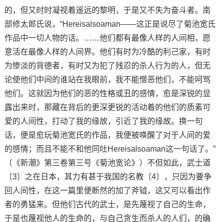
的，但又时时凝视着遥远的黎明，于是又不失为奋斗者。南
部修太郎氏说，“Hereisalsoaman——这正是说尽了菊池宽氏
作品中一切人物的话。……他们都有最像人样的人间相，愿
意活在最像人样的人间界。他们有时为冷酷的利己家，有时
为惨淡的背德者，有时又为犯了残忍的杀人行为的人，但无
论使他们中间的谁站在我眼前，我不能憎恶他们，不能呵骂
他们。这就因为他们的恶的性格或丑的感情，愈是深锐的显
露出来时，那藏在背后的更深更锐的活动着的他们的质素可
爱的人间性，打动了我的缘故，引近了我的缘故。换一句
话，便是愈玩菊池宽氏的作品，我便被唤醒了对于人间的爱
的感情；而且不能不和他同吐Hereisalsoaman这一句话了。”
（《新潮》第三卷第三号《菊池宽论》）不但如此，武士道
〔3〕之在日本，其力有甚于我国的名教〔4〕，只因为要争
回人间性，在这一篇里便断然的加了斧钺，这又可以看出作
者的勇猛来。但他们古代的武士，是先蔑视了自己的生命，
于是也蔑视他人的生命的，与自己贪生而杀人的人们，的确