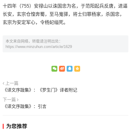
十四年（755）安禄山以诛国忠为名，于范阳起兵反唐，进逼
长安，玄宗仓惶奔蜀，至马嵬驿，将士归罪杨家，杀国忠，
玄宗为安定军心，令杨妃缢死。
本文来自网络，转载请注明出处：
https://www.minzuhun.com/article/1629
上一篇
《译文序跋集》：《罗生门》译者附记
下一篇
《译文序跋集》：引言
为您推荐