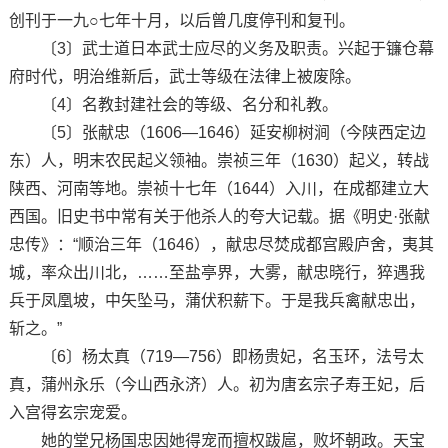
创刊于一九○七年十月，以后曾几度停刊和复刊。
〔3〕武士道日本武士应尽的义务及职责。兴起于镰仓幕
府时代，明治维新后，武士等级在法律上被废除。
〔4〕名教封建社会的等级、名分和礼教。
〔5〕张献忠（1606—1646）延安柳树涧（今陕西定边
东）人，明末农民起义领袖。崇祯三年（1630）起义，转战
陕西、河南等地。崇祯十七年（1644）入川，在成都建立大
西国。旧史书中常有关于他杀人的夸大记载。据《明史·张献
忠传》：“顺治三年（1646），献忠尽焚成都宫殿庐舍，夷其
城，率众出川北，……至盐亭界，大雾，献忠晓行，猝遇我
兵于凤凰坡，中矢坠马，蒲伏积薪下。于是我兵禽献忠出，
斩之。”
〔6〕杨太真（719—756）即杨贵妃，名玉环，法号太
真，蒲州永乐（今山西永济）人。初为唐玄宗子寿王妃，后
入宫得玄宗宠爱。
她的堂兄杨国忠因她得宠而擅权跋扈，败坏朝政。天宝