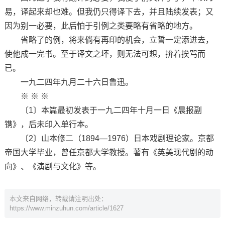
易，译起来却也难。但我仍只得译下去，并且陆续发表；又
因为别一必要，此后怕于引例之类要略有省略的地方。
省略了的例，将来倘有再印的机会，立誓一定添进去，
使他成一完书。至于译文之坏，则无法可想，拚着挨骂而
已。
一九二四年九月二十六日鲁迅。
※ ※ ※
〔1〕本篇最初发表于一九二四年十月一日《晨报副
镌》，后未印入单行本。
〔2〕山本修二（1894—1976）日本戏剧理论家。京都
帝国大学毕业，曾任京都大学教授。著有《英美现代剧的动
向》、《演剧与文化》等。
本文来自网络，转载请注明出处：
https://www.minzuhun.com/article/1627