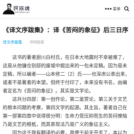
菜单
《译文序跋集》：译《苦闷的象征》后三日序
译文序跋集
·
808
阅读
这书的著者厨川白村氏，在日本大地震时不幸被难了，
这是从他镰仓别邸的废墟中掘出来的一包未定稿。因为是未
定稿，所以编者——山本修二〔2〕氏——也深虑公表出来，
或者不是著者的本望。但终于付印了，本来没有书名，由编
者定名为《苦闷的象征》。其实是文学论。
这共分四部：第一创作论，第二鉴赏论，第三关于文艺
的根本问题的考察，第四文学的起源。其主旨，著者自己在
第一部第四章中说得很分明：生命力受压抑而生的苦闷懊恼
乃是文艺的根柢，而其表现法乃是广义的象征主义。
因为这于我有翻译的必要，我便于前天开手了，本以为