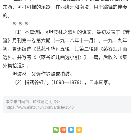
东西，可打可摇的乐器，在西班牙和南法，用于跳舞的伴奏
的。
※ ※ ※
〔1〕本篇连同《坦波林之歌》的译文，最初发表于《奔
流》月刊第一卷第六期（一九二八年十一月）。一九二九年
初，鲁迅编选《艺苑朝华》五辑，其第二辑即《蕗谷虹儿画
选》。并写有《〈蕗谷虹儿画选小引〉》一篇，后收入《集
外集拾遗》。
坦波林，又译作铃鼓或拍鼓。
〔2〕指蕗谷虹儿（1898—1979），日本画家。
本文来自网络，转载请注明出处：
https://www.minzuhun.com/article/1548