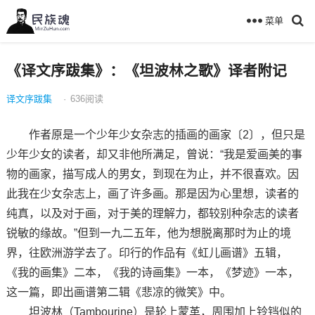
菜单
《译文序跋集》：《坦波林之歌》译者附记
译文序跋集
·
636
阅读
作者原是一个少年少女杂志的插画的画家〔2〕，但只是
少年少女的读者，却又非他所满足，曾说：“我是爱画美的事
物的画家，描写成人的男女，到现在为止，并不很喜欢。因
此我在少女杂志上，画了许多画。那是因为心里想，读者的
纯真，以及对于画，对于美的理解力，都较别种杂志的读者
锐敏的缘故。”但到一九二五年，他为想脱离那时为止的境
界，往欧洲游学去了。印行的作品有《虹儿画谱》五辑，
《我的画集》二本，《我的诗画集》一本，《梦迹》一本，
这一篇，即出画谱第二辑《悲凉的微笑》中。
坦波林（Tambourine）是轮上蒙革，周围加上铃铛似的