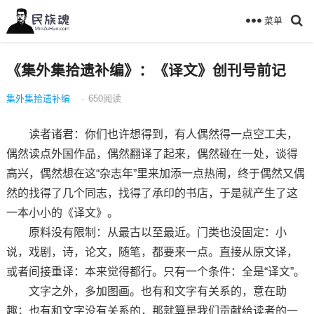
菜单
《集外集拾遗补编》：《译文》创刊号前记
集外集拾遗补编
·
650
阅读
读者诸君：你们也许想得到，有人偶然得一点空工夫，
偶然读点外国作品，偶然翻译了起来，偶然碰在一处，谈得
高兴，偶然想在这“杂志年”里来加添一点热闹，终于偶然又偶
然的找得了几个同志，找得了承印的书店，于是就产生了这
一本小小的《译文》。
原料没有限制：从最古以至最近。门类也没固定：小
说，戏剧，诗，论文，随笔，都要来一点。直接从原文译，
或者间接重译：本来觉得都行。只有一个条件：全是“译文”。
文字之外，多加图画。也有和文字有关系的，意在助
趣；也有和文字没有关系的，那就算是我们贡献给读者的一