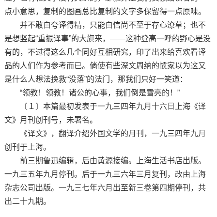
点小意思，复制的图画总比复制的文字多保留得一点原味。
并不敢自夸译得精，只能自信尚不至于存心潦草；也不
是想竖起“重振译事”的大旗来，——这种登高一呼的野心是没
有的，不过得这么几个同好互相研究，印了出来给喜欢看译
品的人们作为参考而已。倘使有些深文周纳的惯家以为这又
是什么人想法挽救“没落”的法门，那我们只好一笑道：
“领教！领教！诸公的心事，我们倒是雪亮的！”
〔１〕本篇最初发表于一九三四年九月十六日上海《译
文》月刊创刊号，未署名。
《译文》，翻译介绍外国文学的月刊，一九三四年九月
创刊于上海。
前三期鲁迅编辑，后由黄源接编。上海生活书店出版。
一九三五年九月停刊。后于一九三六年三月复刊，改由上海
杂志公司出版。一九三七年六月出至新三卷第四期停刊，共
出二十九期。