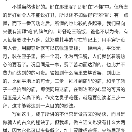
不懂当然也好的。好在那里呢？即好在“不懂”中。但所虑
的是好到令人不能说好丑，所以还不如做得它“难懂”：有一点
懂，而下一番苦功之后，所懂的也比较的多起来。我们是向
来很有崇拜“难”的脾气的，每餐吃三碗饭，谁也不以为奇，有
人每餐要吃十八碗，就郑重其事的写在笔记上；用手穿针没
有人看，用脚穿针就可以搭帐篷卖钱；一幅画片，平淡无
奇，装在匣子里，挖一个洞，化为西洋镜，人们就张着嘴热
心的要看了。况且同是一事，费了苦功而达到的，也比并不
费力而达到的的可贵。譬如到什么庙里去烧香罢，到山上
的，比到平地上的可贵；三步一拜才到庙里的庙，和坐了轿
子一径抬到的庙，即使同是这庙，在到达者的心里的可贵的
程度是大有高下的。作文之贵乎难懂，就是要使读者三步一
拜，这才能够达到一点目的的妙法。
写到这里，成了所讲的不但只是做古文的秘诀，而且是
做骗人的古文的秘诀了。但我想，做白话文也没有什么大两
样，因为它也可以夹些僻字，加上蒙胧或难懂，来施展那变