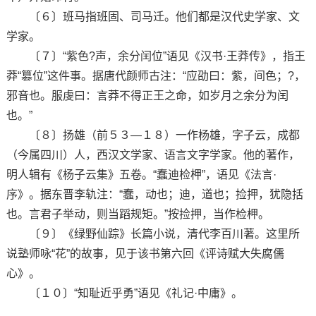
〔６〕班马指班固、司马迁。他们都是汉代史学家、文
学家。
〔７〕“紫色?声，余分闰位”语见《汉书·王莽传》，指王
莽“篡位”这件事。据唐代颜师古注：“应劭曰：紫，间色；?，
邪音也。服虔曰：言莽不得正王之命，如岁月之余分为闰
也。”
〔８〕扬雄（前５３—１８）一作杨雄，字子云，成都
（今属四川）人，西汉文学家、语言文字学家。他的著作，
明人辑有《杨子云集》五卷。“蠢迪检柙”，语见《法言·
序》。据东晋李轨注：“蠢，动也；迪，道也；捡押，犹隐括
也。言君子举动，则当蹈规矩。”按捡押，当作检柙。
〔９〕《绿野仙踪》长篇小说，清代李百川著。这里所
说塾师咏“花”的故事，见于该书第六回《评诗赋大失腐儒
心》。
〔１０〕“知耻近乎勇”语见《礼记·中庸》。