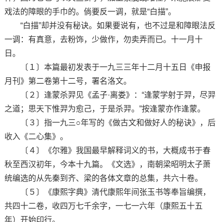
戏法的障眼的手巾的。倘要反一调，就是“白描”。
“白描”却并没有秘诀。如果要说有，也不过是和障眼法反
一调：有真意，去粉饰，少做作，勿卖弄而已。十一月十
日。
〔１〕本篇最初发表于一九三三年十二月十五日《申报
月刊》第二卷第十二号，署名洛文。
〔２〕逢蒙杀羿见《孟子·离娄》：“逢蒙学射于羿，尽羿
之道；思天下惟羿为愈己，于是杀羿。”按逢蒙亦作逢蒙。
〔３〕指一九三○年写的《做古文和做好人的秘诀》，后
收入《二心集》。
〔４〕《尔雅》我国最早解释词义的书，大概成书于春
秋至西汉初年，今本十九篇。《文选》，南朝梁昭明太子萧
统编选的从先秦到齐、梁的各体文章的总集，共六十卷。
〔５〕《康熙字典》清代康熙年间张玉书等奉旨编撰，
共四十二卷，收四万七千余字，一七一六年（康熙五十五
年）开始印行。