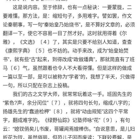
这是说内容。至于修辞，也有一点秘诀：一要蒙胧，二
要难懂。那方法，是：缩短句子，多用难字。譬如罢，作文
论秦朝事，写一句“秦始皇乃始烧书”，是不算好文章的，必须
翻译一下，使它不容易一目了然才好。这时就用得着《尔
雅》，《文选》〔４〕了，其实是只要不给别人知道，查查
《康熙字典》〔５〕也不妨的。动手来改，成为“始皇始焚
书”，就有些“古”起来，到得改成“政俶燔典”，那就简直有了班
马〔６〕气，虽然跟着也令人不大看得懂。但是这样的做成
一篇以至一部，是可以被称为“学者”的，我想了半天，只做得
一句，所以只配在杂志上投稿。
我们的古之文学大师，就常常玩着这一手。班固先生的
“紫色?声，余分闰位”〔７〕，就将四句长句，缩成八字的；
扬雄先生的“蠢迪检柙”〔８〕，就将“动由规矩”这四个平常
字，翻成难字的。《绿野仙踪》记塾师咏“花”〔９〕，有句
云：“媳钗俏矣儿书废，哥罐闻焉嫂棒伤。”自说意思，是儿妇
折花为钗，虽然俏丽，但恐儿子因而废读；下联较费解，是