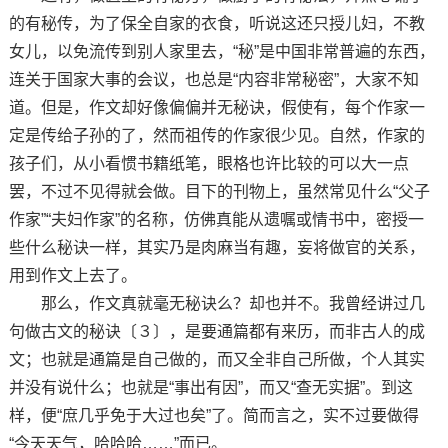
的有秘传，为了保全自家的衣食，听说这还只授儿妇，不教
女儿，以免流传到别人家里去，“秘”是中国非常普遍的东西，
连关于国家大事的会议，也总是“内容非常秘密”，大家不知
道。但是，作文却好像偏偏并无秘诀，假使有，每个作家一
定是传给子孙的了，然而祖传的作家很少见。自然，作家的
孩子们，从小看惯书籍纸笔，眼格也许比较的可以大一点
罢，不过不见得就会做。目下的刊物上，虽然常见什么“父子
作家”“夫妇作家”的名称，仿佛真能从遗嘱或情书中，密授一
些什么秘诀一样，其实乃是肉麻当有趣，妄将做官的关系，
用到作文上去了。
那么，作文真就毫无秘诀么？却也并不。我曾经讲过几
句做古文的秘诀〔３〕，是要通篇都有来历，而非古人的成
文；也就是通篇是自己做的，而又全非自己所做，个人其实
并没有说什么；也就是“事出有因”，而又“查无实据”。到这
样，便“庶几乎免于大过也矣”了。简而言之，实不过要做得
“今天天气，哈哈哈……”而已。