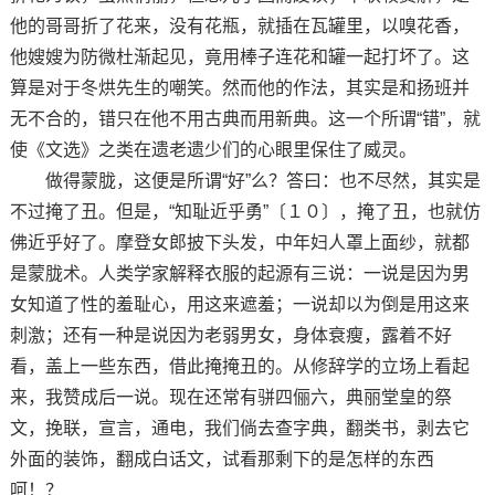
他的哥哥折了花来，没有花瓶，就插在瓦罐里，以嗅花香，
他嫂嫂为防微杜渐起见，竟用棒子连花和罐一起打坏了。这
算是对于冬烘先生的嘲笑。然而他的作法，其实是和扬班并
无不合的，错只在他不用古典而用新典。这一个所谓“错”，就
使《文选》之类在遗老遗少们的心眼里保住了威灵。
做得蒙胧，这便是所谓“好”么？答曰：也不尽然，其实是
不过掩了丑。但是，“知耻近乎勇”〔１０〕，掩了丑，也就仿
佛近乎好了。摩登女郎披下头发，中年妇人罩上面纱，就都
是蒙胧术。人类学家解释衣服的起源有三说：一说是因为男
女知道了性的羞耻心，用这来遮羞；一说却以为倒是用这来
刺激；还有一种是说因为老弱男女，身体衰瘦，露着不好
看，盖上一些东西，借此掩掩丑的。从修辞学的立场上看起
来，我赞成后一说。现在还常有骈四俪六，典丽堂皇的祭
文，挽联，宣言，通电，我们倘去查字典，翻类书，剥去它
外面的装饰，翻成白话文，试看那剩下的是怎样的东西
呵！？