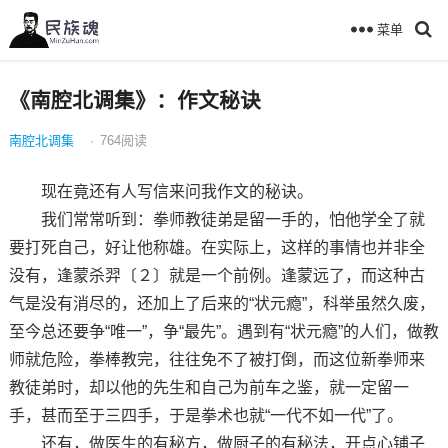
菜单
《南腔北调集》：作文秘诀
南腔北调集
·
764
阅读
现在竟还有人写信来问我作文的秘诀。
我们常常听到：拳师教徒弟是留一手的，怕他学全了就
要打死自己，好让他称雄。在实际上，这样的事情也并非全
没有，逢蒙杀羿〔２〕就是一个前例。逢蒙远了，而这种古
气是没有消尽的，还加上了后来的“状元瘾”，科举虽然久废，
至今总还要争“唯一”，争“最先”。遇到有“状元瘾”的人们，做教
师就危险，拳棒教完，往往免不了被打倒，而这位新拳师来
教徒弟时，却以他的先生和自己为前车之鉴，就一定留一
手，甚而至于三四手，于是拳术也就“一代不如一代”了。
还有，做医生的有秘方，做厨子的有秘法，开点心铺子